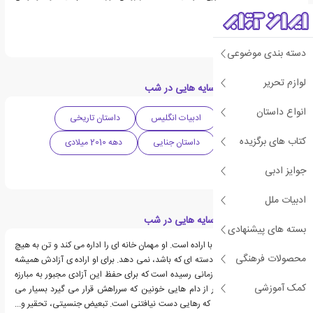
رمان اوست.
دسته بندی موضوعی
لوازم تحریر
دسته بندی های کتاب سایه هایی در شب
انواع داستان
داستان معمایی
ادبیات انگلیس
داستان تاریخی
کتاب های برگزیده
ادبیات داستانی
داستان جنایی
دهه 2010 میلادی
ادبیات پلیسی
جوایز ادبی
ادبیات ملل
قسمت هایی از کتاب سایه هایی در شب
بسته های پیشنهادی
آئورلیا، زنی مستقل و با اراده است. او مهمان خانه ای را اداره می کند و تن به هیچ
محصولات فرهنگی
گونه فشاری، از هر گروه و دسته ای که باشد، نمی دهد. برای او اراده ی آزادش همیشه
در اولویت است و اکنون زمانی رسیده است که برای حفظ این آزادی مجبور به مبارزه
کمک آموزشی
می شود. آئورایا برای گذر از دام هایی خونین که سرراهش قرار می گیرد بسیار می
کوشد، اما به نظر می رسد که رهایی دست نیافتنی است. تبعیض جنسیتی، تحقیر و...