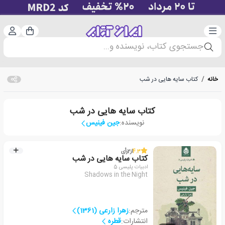
دسته‌بندی
ورود 
سبد خرید
جستجوی کتاب، نویسنده و...
خانه
/
کتاب سایه هایی در شب
کتاب سایه هایی در شب
نویسنده:
جین فینیس
4.3
از
2
رأی
کتاب سایه هایی در شب
ادبیات پلیسی 5
Shadows in the Night
مترجم:
زهرا زارعی (1361)
انتشارات:
قطره