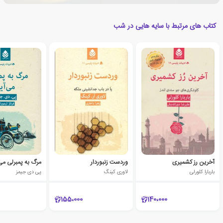
کتاب های مرتبط با سایه هایی در شب
آخرین رز کشمیری
وردست زنبوردار
مرگ به پمبرلی می
باربارا کلورلی
لاوری کینگ
پی دی جیمز
155،000
140،000