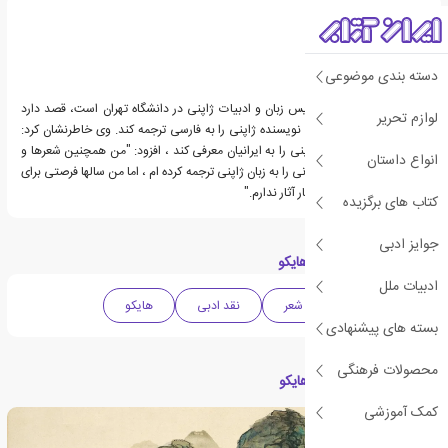
دسته بندی موضوعی
تاواراتانی که مشغول تدریس زبان و ادبیات ژاپنی در دانشگاه تهران است، قصد دارد
لوازم تحریر
چندین داستان توسط 15 نویسنده ژاپنی را به فارسی ترجمه کند. وی خاطرنشان کرد:
مصمم است که ادبیات ژاپنی را به ایرانیان معرفی کند ، افزود: "من همچنین شعرها و
انواع داستان
داستانهای نویسندگان ایرانی را به زبان ژاپنی ترجمه کرده ام ، اما من سالها فرصتی برای
بازدید از کشورم برای انتشار آثار ندارم."
کتاب های برگزیده
جوایز ادبی
دسته بندی های کتاب هایکو
ادبیات ملل
ادبیات ژاپن
شعر
نقد ادبی
هایکو
بسته های پیشنهادی
محصولات فرهنگی
مقالات مرتبط با کتاب هایکو
کمک آموزشی