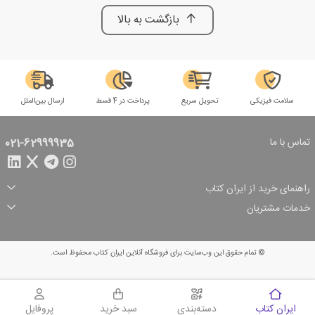
بازگشت به بالا
سلامت فیزیکی
تحویل سریع
پرداخت در 4 قسط
ارسال بین‌الملل
تماس با ما
021-62999935
راهنمای خرید از ایران کتاب
ثبت سفارش
شیوه پرداخت
خدمات مشتریان
تخفیف‌های خرید
شرایط ارسال سفارش
درباره ما
شرایط استفاده
حریم خصوصی
پیگیری سفارش
بازگرداندن سفارش
پرسش‌های متداول
© تمام حقوق این وب‌سایت برای فروشگاه آنلاین ایران کتاب محفوظ است.
سبد خرید
ایران کتاب
دسته‌بندی
سبد خرید
پروفایل