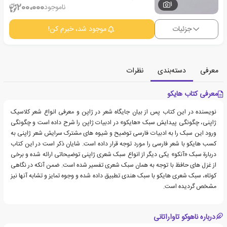
1
200،000
ناموجود
جزئیات
موجود شد، خبرم کن!
معرفی
دسته‌بندی
نظرات
معرفی کتاب هایکو
نویسنده در این کتاب پس از بیان جایگاه شعر در ژاپن و معرفی انواع شعر کلاسیک
ژاپنی، چگونگی پیدایش سبک «هایکو» در ادبیات ژاپن را شرح داده است و چگونگی
ورود این سبک را به ادبیات فارسی توضیح و شیوه های مشترک سرایش شعر ژاپنی به
کسب هایکو با شعر فارسی را مورد توجه قرار داده است. شایان ذکر است در این کتاب
دربارة سبک «آنکو» یکی دیگر از انواع سبک شعری ژاپنی توضیحاتی ارائه شده و برخی
از غزل های حافظ با توجه به همان سبک شعری تفسیر شده است. ضمن آنکه در نگاهی
کوتاه، سبک شعری هایکو با سبک هندی تطبیق داده شده و وجوه تمایز و تشابه آنها نیز
مشخص گردیده است.
درباره ناهوکو تاواراتانی