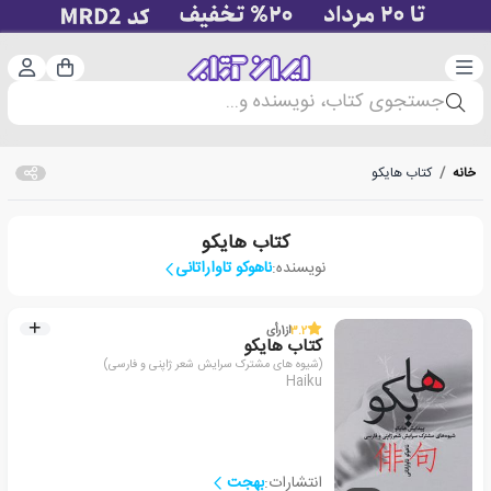
دسته‌بندی
ورود 
سبد خرید
جستجوی کتاب، نویسنده و...
خانه
/
کتاب هایکو
کتاب هایکو
نویسنده:
ناهوکو تاواراتانی
3.2
از
1
رأی
کتاب هایکو
(شیوه های مشترک سرایش شعر ژاپنی و فارسی)
Haiku
انتشارات:
بهجت