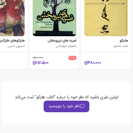
هایکو
ضربه های نیروبخش
هایکوهای طنزآمیز
احمد شاملو
ناهوکو تاواراتانی
استیون ادیس
150،000
٪25
112،500
480،000
اولین نفری باشید که نظر خود را درباره "کتاب هایکو" ثبت می‌کند
نظر خود را بنویسید