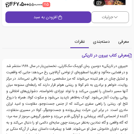
1
467،500
٪15
550،000
جزئیات
افزودن به سبد
معرفی
دسته‌بندی
نظرات
معرفی کتاب بیرون در تاریکی
«بیرون در تاریکی» دومین رمان کورمک مک‌کارتی، نخستین‌بار در سال ۱۹۶۸ منتشر شد
و در فضایی مه‌آلود و تقریبا اسطوره‌ای از نواحی آپالاچی رخ می‌دهد؛ جایی که واقعیت
و تمثیل چنان در هم تنیده می‌شوند که مرز مشخصی میان آنها باقی نمی‌ماند. در مرکز
روایت، خواهر و برادری به نام کولا و رینتی هولم قرار دارند که رابطه‌ای ممنوعه میان
آنها مسیر داستان را تعیین می‌کند و با تولد نوزادی ناخواسته، دشواری‌های اخلاقی و
روانی روایت آغاز می‌شود. کودک به‌ظاهر ناپدید می‌شود و سکوت کولا، همراه با دروغ
تلخ او، رینتی را راهی سفری می‌کند که از جنس جست‌وجو، مقاومت و امید لرزان
مادری است. در برابر این حرکت پیش‌رونده و جست‌وجوگر، کولا در مسیری متفاوت،
آکنده از احساس گناه، پریشانی و آوارگی قدم می‌زند و حضور گروهی مرموز از سه مرد-
که گاه واقعی و گاه نمادین به‌نظر می‌رسند-چون سایه‌ای دائمی او را دنبال می‌کند و به
نوعی داوران خاموش عمل او می‌شوند. فضا و پیشرفت داستان بیش از آن‌که متکی بر