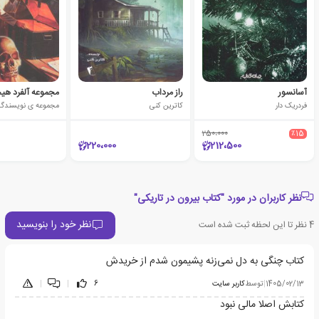
آسانسور
راز مرداب
فردریک دار
کاترین کنی
مجموعه ی نویسندگا
250،000
٪15
220،000
212،500
نظر کاربران در مورد "کتاب بیرون در تاریکی"
نظر خود را بنویسید
4
نظر تا این لحظه ثبت شده است
کتاب چنگی به دل نمی‌زنه پشیمون شدم از خریدش
1405/02/13
|
توسط
کاربر سایت
6
|
|
کتابش اصلا مالی نبود