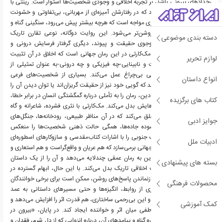
رخدادهای بیرونی باشد، بر تجربه اخلاقی و وجودی شخصیت‌ها استوار است. رینتی با
غریبه‌هایی روبه‌رو می‌شود که در رفتارشان آمیزه‌ای از مهربانی، بی‌تفاوتی و خشونت
جریان دارد؛ و کولا با مسیری مواجه است که هرچه بیشتر پیش می‌رود، سنگینی گناه و
هول‌ناکی سرنوشت او روشن‌تر می‌شود. این روایت دوگانه، نوعی تقارن تاریک
دسته بندی موضوعی
می‌سازد: یکی در جست‌وجوی حقیقت و پیوند، دیگری گرفتار فرسایش درونی و
قضاوت‌های پنهان. جهان مک‌کارتی در این رمان جهانی است که اخلاق در آن تثبیت
لوازم تحریر
نشده، امید شکننده است و نابینایی-چه فیزیکی و چه درونی-به عنوان تمثیلی از
سردرگمی انسان در جهانی بی‌چراغ عمل می‌کند. بسیاری از شخصیت‌های فرعی
انواع داستان
به‌گونه‌ای توصیف می‌شوند که گویی خود نیز از حقیقت گریزان‌اند یا توان دیدن آن را
ندارند، و این نابینایی نمادین، رمان را به تأملی درباره گمگشتگی انسان در برابر خطا،
کتاب های برگزیده
میل و پیامدهای انتخاب‌هایش بدل می‌کند. مک‌کارتی با نثری فشرده، شاعرانه و گاه
بی‌رحمانه، چشم‌اندازی خلق می‌کند که در آن مناظر طبیعی، رودخانه‌ها، جنگل‌های
جوایز ادبی
خاموش و مسیرهای فرسوده جاده‌ها، همگی حالت ذهنی شخصیت‌ها را منعکس
می‌سازند. او عناصر گوتیک جنوبی را با اشارات کتاب‌مقدسی و سازوکارهای اسطوره‌ای
ادبیات ملل
پیوند می‌زند و در نتیجه جهانی برمی‌سازد که هم عریان و واقع‌گراست و هم استعاری و
اسطوره‌ای. این زبان نمادین به رمان عمقی چندلایه می‌دهد و آن را از یک داستان
بسته های پیشنهادی
صرف، به نوعی سرگذشت اخلاقی تاریک بدل می‌کند. با این حال، ابهام گسترده در
سرنوشت شخصیت‌ها و بازنماندن پاسخ‌های روشن، ممکن است برای برخی خوانندگان
محصولات فرهنگی
چالش‌برانگیز باشد. بسیاری از روابط، انگیزه‌ها و حتی مسیرهای داستانی به عمد
نیمه‌گشوده رها می‌شوند؛ و این بی‌رحمی ساختاری، هم قدرت اثر را افزایش می‌دهد و
کمک آموزشی
هم می‌تواند فاصله‌ای عاطفی میان اثر و خواننده ایجاد کند. در پایان، «بیرون در
تاریکی» روایتی است درباره گناه و پیامدهای آن، درباره انزوایی که از دل شرم، فقدان و