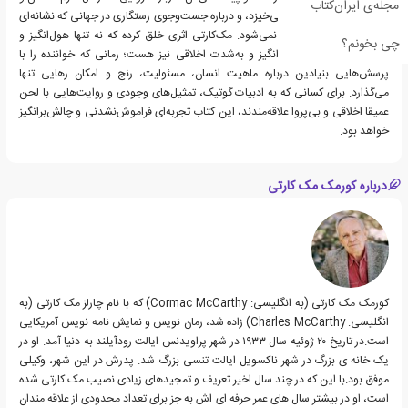
مجله‌ی ایران‌کتاب
حقیقت‌های ناپذیرفته برمی‌خیزد، و درباره جست‌وجوی رستگاری در جهانی که نشانه‌ای
از بخشایش در آن دیده نمی‌شود. مک‌کارتی اثری خلق کرده که نه تنها هول‌انگیز و
چی بخونم؟
تاریک است، بلکه تأمل‌برانگیز و به‌شدت اخلاقی نیز هست؛ رمانی که خواننده را با
پرسش‌هایی بنیادین درباره ماهیت انسان، مسئولیت، رنج و امکان رهایی تنها
می‌گذارد. برای کسانی که به ادبیات گوتیک، تمثیل‌های وجودی و روایت‌هایی با لحن
عمیقا اخلاقی و بی‌پروا علاقه‌مندند، این کتاب تجربه‌ای فراموش‌نشدنی و چالش‌برانگیز
خواهد بود.
درباره کورمک مک کارتی
کورمک مک کارتی (به انگلیسی: Cormac McCarthy) که با نام چارلز مک کارتی (به
انگلیسی: Charles McCarthy) زاده شد، رمان نویس و نمایش نامه نویس آمریکایی
است.در تاریخ ۲۰ ژوئیه سال ۱۹۳۳ در شهر پراویدنس ایالت رودآیلند به دنیا آمد. او در
یک خانه ی بزرگ در شهر ناکسویل ایالت تنسی بزرگ شد. پدرش در این شهر، وکیلی
موفق بود.با این که در چند سال اخیر تعریف و تمجیدهای زیادی نصیب مک کارتی شده
است، او در بیشتر سال های عمر حرفه ای اش به جز برای تعداد محدودی از علاقه مندان