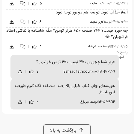
1405/02/11
|
توسط
کاربر سایت
5
|
|
اصلا جذاب نبود‌. ترجمه هم درخور توجه نبود
1405/02/10
|
توسط
کاربر سایت
6
|
|
چه خبره قیمت؟ 262 صفحه 650 هزار تومان؟ مگه شاهنامه با نقاشی استاد
فرشچیان؟ 😂
1404/08/25
|
توسط
امید غم قیامت
8
|
|
پاسخ ها
عزیز شما چجوری ۳۵۰ تومن ۶۵۰ تومن خوندی ؟
1404/09/09
|
توسط
Behzad fathipour
7
|
هزینه‌های چاپ کتاب خیلی بالا رفته. منصفانه نگاه کنیم طبیعیه
این قیمتا.
1405/04/14
|
توسط
امیر زارع
0
|
بازگشت به بالا