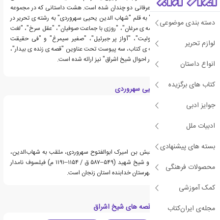
این قصه های حکیمانه و عرفانی دو چندان شده است. هشت داستانی که در مجموعه
ی "قصه های شیخ اشراق" به قلم "شهاب الدین یحیی سهروردی" به رشته ی تحریر در
دسته بندی موضوعی
آمده اند عبارت اند از: "قصه ی مرغان"، "روزی با جماعت صوفیان"، "عقل سرخ"، "لغت
موران"، "فی حالت الطفولیت"، "آواز پر جبرئیل"، "صفیر سیمرغ" و "فی حقیقت
لوازم تحریر
العشق". همچنین در ادامه ی کتاب، سه پیوست تحت عناوین "قصه ی زنده ی بیدار"،
"قصه ی غربت غربی" و "در احوال شیخ اشراق" نیز ارائه شده است.
انواع داستان
کتاب های برگزیده
درباره شهاب الدین یحیی سهروردی
جوایز ادبی
ادبیات ملل
بسته های پیشنهادی
شهاب الدین یحیی بن حبش بن امیرک ابوالفتوح سهروردی، ملقب به شهاب‌الدین،
شیخ اشراق، شیخ مقتول و شیخ شهید (۵۴۹–۵۸۷ ق / ۱۱۵۴–۱۱۹۱ م) فیلسوف نامدار
محصولات فرهنگی
ایرانی اهل شهر سهرورد شهرستان خدابنده استان زنجان است.
کمک آموزشی
دسته بندی های کتاب قصه های شیخ اشراق
مجله‌ی ایران‌کتاب