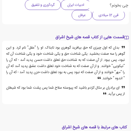
چی بخونم؟
ادبیات کلاسیک
ادبیات ایران
گردآوری و تلفیق
قرن 12 میلادی
عرفان
قسمت هایی از کتاب قصه های شیخ اشراق
بدان که اول چیزی که حق بیافرید گوهری بود تابناک. او را "عقل" نام کرد. و این
گوهر را سه صفت بخشید: یکی شناخت حق و یکی شناخت خود و یکی شناخت آن که
نبود، پس ببود. از آن صفت که به شناخت حق تعلق داشت حسن پدید آمد - که آن را
"نیکویی" خوانند. و از آن صفت که به شناخت خود تعلق داشت عشق پدید آمد که آن
را "مهر" خوانند و از آن صفت که نبود پس به بود تعلق داشت حزن پدید آمد - که آن را
" اندوه " خوانند.
ای برادران بر مثال کژدم باشید که پیوسته سلاح شما پس پشت شما بود که شیطان
از پس برآید.‏
کتاب های مرتبط با قصه های شیخ اشراق