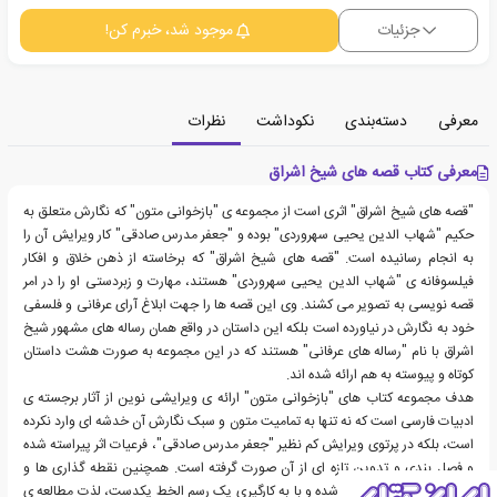
جزئیات
موجود شد، خبرم کن!
معرفی
دسته‌بندی
نکوداشت
نظرات
معرفی کتاب قصه های شیخ اشراق
"قصه های شیخ اشراق" اثری است از مجموعه ی "بازخوانی متون" که نگارش متعلق به
حکیم "شهاب الدین یحیی سهروردی" بوده و "جعفر مدرس صادقی" کار ویرایش آن را
به انجام رسانیده است. "قصه های شیخ اشراق" که برخاسته از ذهن خلاق و افکار
فیلسوفانه ی "شهاب الدین یحیی سهروردی" هستند، مهارت و زبردستی او را در امر
قصه نویسی به تصویر می کشند. وی این قصه ها را جهت ابلاغ آرای عرفانی و فلسفی
خود به نگارش در نیاورده است بلکه این داستان در واقع همان رساله های مشهور شیخ
اشراق با نام "رساله های عرفانی" هستند که در این مجموعه به صورت هشت داستان
کوتاه و پیوسته به هم ارائه شده اند.
هدف مجموعه کتاب های "بازخوانی متون" ارائه ی ویرایشی نوین از آثار برجسته ی
ادبیات فارسی است که نه تنها به تمامیت متون و سبک نگارش آن خدشه ای وارد نکرده
است، بلکه در پرتوی ویرایش کم نظیر "جعفر مدرس صادقی"، فرعیات اثر پیراسته شده
و فصل بندی و تدوین تازه ای از آن صورت گرفته است. همچنین نقطه گذاری ها و
پاراگراف بندی اثر بازبینی شده و با به کارگیری یک رسم الخط یکدست، لذت مطالعه ی