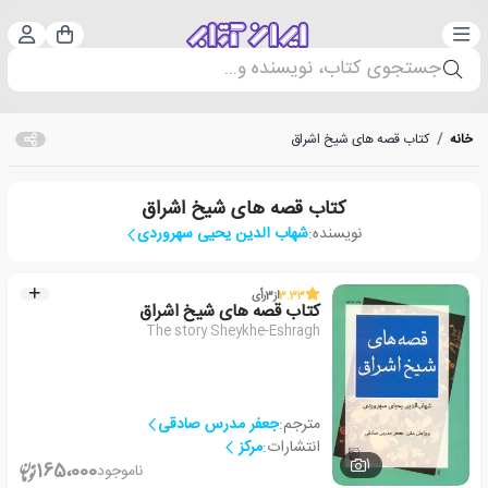
دسته‌بندی
ورود 
سبد خرید
جستجوی کتاب، نویسنده و...
خانه
/
کتاب قصه های شیخ اشراق
کتاب قصه های شیخ اشراق
نویسنده:
شهاب الدین یحیی سهروردی
3.33
از
3
رأی
کتاب قصه های شیخ اشراق
The story Sheykhe-Eshragh
مترجم:
جعفر مدرس صادقی
انتشارات:
مرکز
1
165،000
ناموجود