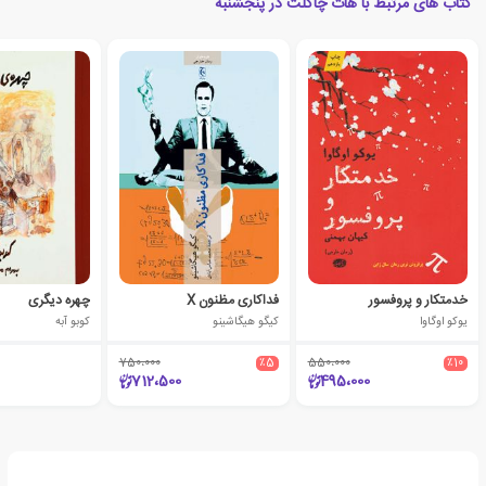
کتاب های مرتبط با هات چاکلت در پنجشنبه
خدمتکار و پروفسور
فداکاری مظنون X
چهره دیگری
یوکو اوگاوا
کیگو هیگاشینو
کوبو آبه
750،000
٪5
550،000
٪10
712،500
495،000