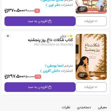
انتشارات:
نشر نون
2
370،500
٪5
390،000
جزئیات
افزودن به سبد
2.3
از
2
رأی
کتاب شکلات داغ روز پنجشنبه
Hot chocolate on thursday
مترجم:
اسما یوسفی
انتشارات:
دانش آفرین
2
297،500
٪15
350،000
جزئیات
افزودن به سبد
معرفی
دسته‌بندی
نظرات