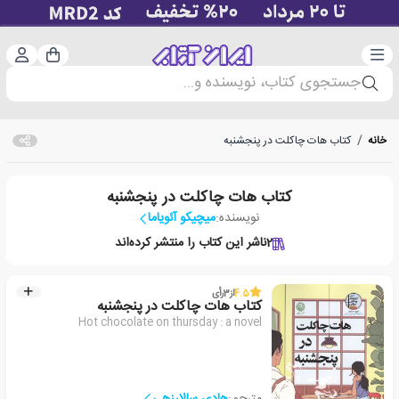
دسته‌بندی
ورود 
سبد خرید
جستجوی کتاب، نویسنده و...
خانه
/
کتاب هات چاکلت در پنجشنبه
کتاب هات چاکلت در پنجشنبه
نویسنده:
میچیکو آئویاما
2
ناشر این کتاب را منتشر کرده‌اند
4.5
از
3
رأی
کتاب هات چاکلت در پنجشنبه
Hot chocolate on thursday : a novel
مترجم:
هادی سالارزهی