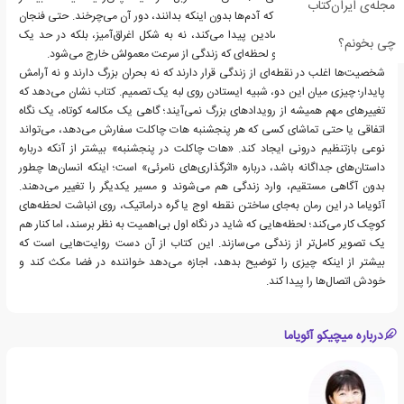
مجله‌ی ایران‌کتاب
شبیه یک گره مرکزی است که آدم‌ها بدون اینکه بدانند، دور آن می‌چرخند. حتی فنجان
هات چاکلت هم کارکرد نمادین پیدا می‌کند، نه به شکل اغراق‌آمیز، بلکه در حد یک
چی بخونم؟
نشانه گرم از توقف، توجه و لحظه‌ای که زندگی از سرعت معمولش خارج می‌شود.
شخصیت‌ها اغلب در نقطه‌ای از زندگی قرار دارند که نه بحران بزرگ دارند و نه آرامش
پایدار؛ چیزی میان این دو، شبیه ایستادن روی لبه یک تصمیم. کتاب نشان می‌دهد که
تغییرهای مهم همیشه از رویدادهای بزرگ نمی‌آیند؛ گاهی یک مکالمه کوتاه، یک نگاه
اتفاقی یا حتی تماشای کسی که هر پنجشنبه هات چاکلت سفارش می‌دهد، می‌تواند
نوعی بازتنظیم درونی ایجاد کند. «هات چاکلت در پنجشنبه» بیشتر از آنکه درباره
داستان‌های جداگانه باشد، درباره «اثرگذاری‌های نامرئی» است؛ اینکه انسان‌ها چطور
بدون آگاهی مستقیم، وارد زندگی هم می‌شوند و مسیر یکدیگر را تغییر می‌دهند.
آئویاما در این رمان به‌جای ساختن نقطه اوج یا گره دراماتیک، روی انباشت لحظه‌های
کوچک کار می‌کند؛ لحظه‌هایی که شاید در نگاه اول بی‌اهمیت به نظر برسند، اما کنار هم
یک تصویر کامل‌تر از زندگی می‌سازند. این کتاب از آن دست روایت‌هایی است که
بیشتر از اینکه چیزی را توضیح بدهد، اجازه می‌دهد خواننده در فضا مکث کند و
خودش اتصال‌ها را پیدا کند.
درباره میچیکو آئویاما