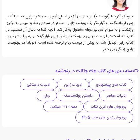
میچیکو آئویاما (نویسنده) در سال 1970 در استان آیچی، هونشو، ژاپن به دنیا آمد.
پس از دانشگاه، او گزارشگر یک روزنامه ژاپنی مستقر در سیدنی شد و سپس به توکیو
بازگشت و به عنوان سردبیر مجله مشغول به کار شد. آنچه شما به دنبال آن هستید در
کتابخانه است در فهرست نهایی جایزه کتابفروشان ژاپن قرار گرفت و به پرفروش ترین
کتاب ژاپن تبدیل شد. به بیش از بیست زبان ترجمه شده است. آئویاما در یوکوهاما،
ژاپن زندگی می کند.
دسته بندی های کتاب هات چاکلت در پنجشنبه
کتاب های پیشنهادی
ادبیات ژاپن
ادبیات داستانی
ادبیات معاصر
داستان روانشناسانه
رمان
پرفروش های ایران کتاب
دهه 2020 میلادی
پرفروش ترین های چاپ 1405