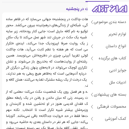
معرفی کتاب هات چاکلت در پنجشنبه
میچیکو آئویاما در رمان «هات چاکلت در پنجشنبه» جهانی می‌سازد که در ظاهر ساده
دسته بندی موضوعی
است اما از دل همین سادگی، شبکه‌ای از زندگی‌های درهم‌تنیده بیرون می‌کشد. محور
داستان یک کافه دنج در توکیو به نام کافه ماربل است؛ جایی کنار رودخانه، زیر سایه
لوازم تحریر
درختان گیلاس، که بیشتر شبیه یک مکث در جریان تند شهر عمل می‌کند تا یک مکان
واقعی. آن‌چه کتاب را از یک روایت صرفا اپیزودیک جدا می‌کند، ایده‌ی «تکرار
انواع داستان
پنجشنبه‌ها» و زن ناشناسی است که هر هفته با نظم ثابت می‌آید، هات چاکلت
سفارش می‌دهد و در سکوتی تقریبا آیینی چیزی در دفترچه‌اش می‌نویسد. همین
کتاب های برگزیده
الگوی ساده نقطه شروع رشته‌ای از روایت‌هاست که به‌تدریج باز می‌شوند و نشان
می‌دهند چگونه یک رفتار تکراری کوچک می‌تواند در لایه‌های پنهان زندگی دیگران اثر
جوایز ادبی
بگذارد. متن در سطح اول درباره آدم‌هایی است که به‌ظاهر هیچ ربطی به هم ندارند،
اما در عمق مثل شاخه‌های یک درخت از یک ریشه مشترک تغذیه می‌کنند؛ همان کافه و
ادبیات ملل
همان لحظه‌های کوتاه توقف.
زاویه دید مدام عوض شده و هر فصل روی یک شخصیت مکث می‌کند؛ معلمی که از
بسته های پیشنهادی
فرسودگی شغلی به سکوت رسیده، زنی که میان ماندن و رفتن در یک رابطه معلق
است، مردی که خاطره یک فقدان قدیمی هنوز در او ته‌نشین شده و کارمندان و
محصولات فرهنگی
رهگذرهایی که زندگی روزمره‌شان بیشتر شبیه تکرار است تا انتخاب. نکته مهم
اینجاست که این شخصیت‌ها فقط در حد «روایت جداگانه» باقی نمی‌مانند. آئویاما
کمک آموزشی
آن‌ها را وارد یک زنجیره می‌کند؛ جایی که هر نفر در داستان بعدی به حاشیه می‌رود و
زندگی دیگری را روشن می‌کند. نقش کافه ماربل صرفا یک پس‌زمینه نیست؛ بیشتر