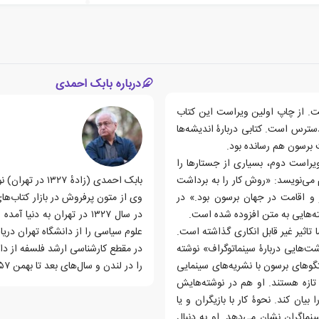
درباره بابک احمدی
ت. از چاپ اولین ویراست این کتاب
ترس است. کتابی دربارۀ اندیشه‌ها
 برسون هم رسانده بود.
یراست دوم، بسیاری از جستارها را
م می‌نویسد: «روش کار را به برداشت
بابک احمدی (زاد
 و اقامت در جهان برسون بود.» در
وی از متون پرفروش در بازار کتاب‌ها
ه‌هایی به متن افزوده شده است.
تاثیر غیر قابل انکاری گذاشته است.
علوم سیاسی را از دانشگاه تهران دری
ت‌هایی دربارۀ سینماتوگراف» نوشته
گوهای برسون با نشریه‌های سینمایی
را در لندن و سال‌های بعد تا بهمن ۱۳۵۷ را در پاریس گذرانده‌است.
 تازه هستند. او هم در نوشته‌هایش
یان کند. نحوۀ کار با بازیگران و یا
سینماگران نشان می‌دهد. او به دنبال