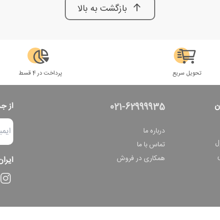
بازگشت به بالا
تحویل سریع
پرداخت در 4 قسط
ن
از ج
021-62999935
درباره ما
ل
تماس با ما
همکاری در فروش
ایران