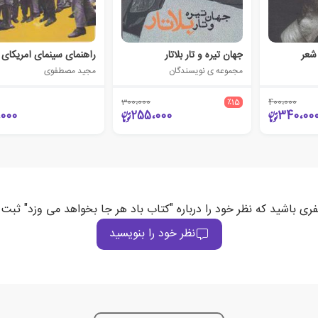
 شعر
جهان تیره و تار بلاتار
راهنمای سینمای امریکای 
مجموعه ی نویسندگان
مجید مصطفوی
300،000
٪15
400،000
،000
255،000
340،00
فری باشید که نظر خود را درباره "کتاب باد هر جا بخواهد می وزد" ثبت 
نظر خود را بنویسید