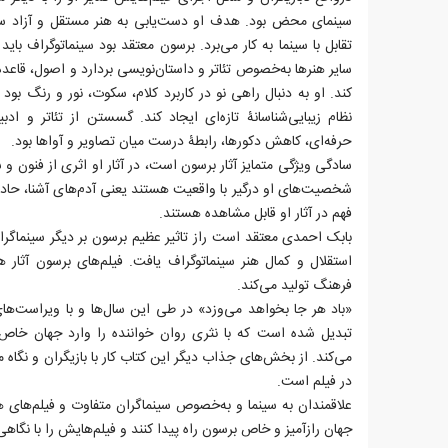
سینمای محض بود. هدف او دست‌یابی به هنر مستقل و آزاد سینم
تقابل با سینما به کار می‌برد. برسون معتقد بود سینماتوگراف با
سایر هنرها به‌خصوص تئاتر و داستان‌نویسی بردارد و اصول، قا
کند. او به دنبال راهی نو در کاربرد کلام، سکوت، نور و رنگ بود
نظام زیبایی‌شناسانۀ تازه‌ای ایجاد کند. گسستن از تئاتر و ادب
حرفه‌ای، کاهش دکورها، رابطۀ درست میان تصاویر و آواها بود.
سادگی ویژگی متمایز آثار برسون است، در آثار او اثری از فنون 
شخصیت‌های او درگیر با واقعیت هستند یعنی آدم‌های آشنا، حادثه
فهم در آثار او قابل مشاهده هستند.
بابک احمدی معتقد است راز تاثیر عظیم برسون بر دیگر سینماگران 
استقلال و کمال هنر سینماتوگراف یافت. فیلم‌های برسون آثار
فرهنگ تولید می‌کند.
«باد هر جا بخواهد می‌وزد» در طی این سال‌ها و با ویراست‌ها
تبدیل شده است که با نثری روان خواننده را وارد جهان خاص 
می‌کند. از بخش‌های جذاب دیگر این کتاب کار با بازیگران و نگاه م
در فیلم است.
علاقمندان به سینما و به‌خصوص سینماگران متفاوت و فیلم‌های هن
جهان رازآمیز و خاص برسون راه پیدا کنند و فیلم‌هایش را با نگاهی ت