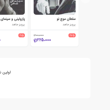
سلطان موج نو
پازولینی و سینمای
پرویز جاهد
پرویز جاهد
٪15
300،000
٪25
0
225،000
اولین ن