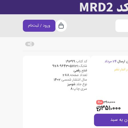
ورود / ثبت‌نام
سبد خرید
 ارسال:
24 مرداد
کد کتاب:
19399
شابک:
978-9643057121
 انبار نشر
قطع:
رقعی
تعداد صفحه:
288
سال انتشار شمسی:
1402
نوع جلد:
شومیز
سری چاپ:
8
٪10
390،000
351،000
ن به سبد