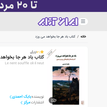
دسته‌بندی
خانه
/
کتاب باد هر جا بخواهد می وزد
3.1
از
1
رأی
کتاب باد هر جا بخواهد
Le nent souffle oli il neut
نویسنده:
بابک احمدی
1
انتشارات:
مرکز