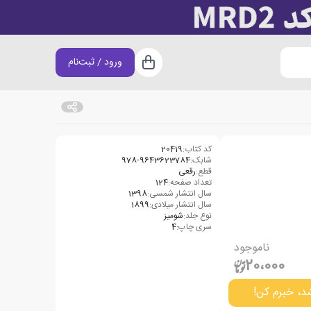
ورود / ثبت‌نام
سبد خرید
کد کتاب:
20419
شابک:
978-9643623784
قطع:
رقعی
تعداد صفحه:
124
سال انتشار شمسی:
1398
سال انتشار میلادی:
1899
نوع جلد:
شومیز
سری چاپ:
4
ناموجود
20،000
د، خبرم کن!