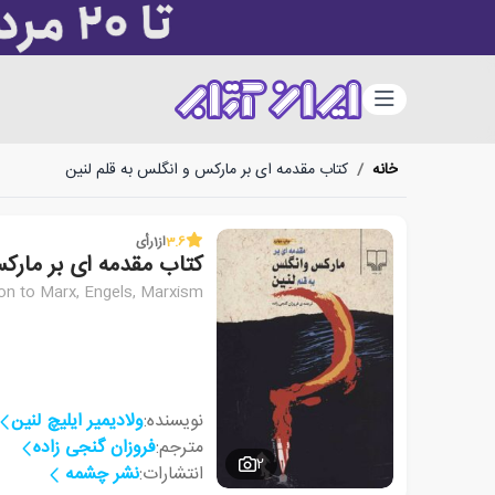
دسته‌بندی
خانه
/
کتاب مقدمه ای بر مارکس و انگلس به قلم لنین
3.6
از
1
رأی
کتاب مقدمه ای بر مارکس
ion to Marx, Engels, Marxism
نویسنده:
ولادیمیر ایلیچ لنین
مترجم:
فروزان گنجی زاده
2
انتشارات:
نشر چشمه