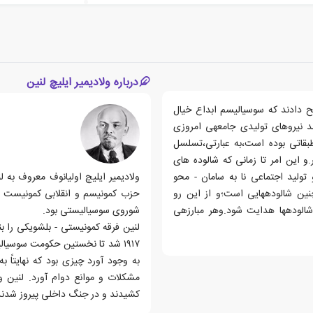
درباره ولادیمیر ایلیچ لنین
ح دادند که سوسیالیسم ابداع خیال
د نیروهای تولیدی جامعه­ی امروزی
طبقاتی بوده است،به عبارتی،تسلسل
 این امر تا زمانی که شالوده ­های
ولید اجتماعی نا به سامان - محو
نین شالوده­هایی است؛و از این رو
 شالوده­ها هدایت شود.وهر مبارزه­ی
شوروی سوسیالیستی بود.
لنین فرقه کمونیستی - بلشویکی را بن
۱۹۱۷ شد تا نخستین حکومت سوسیا
به وجود آورد چیزی بود که نهایتاً
مشکلات و موانع دوام آورد. لنین 
کشیدند و در جنگ داخلی پیروز شدند