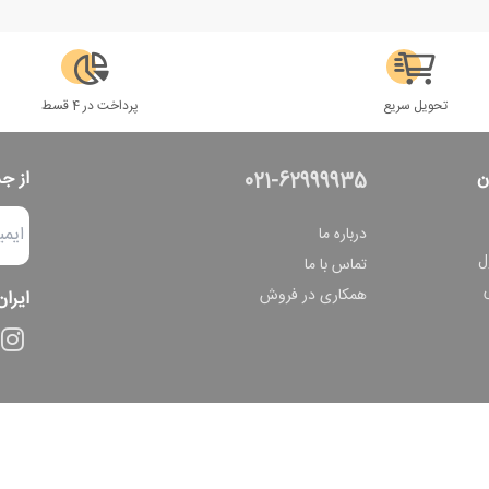
تحویل سریع
پرداخت در 4 قسط
ن
از ج
021-62999935
درباره ما
ل
تماس با ما
همکاری در فروش
ایران