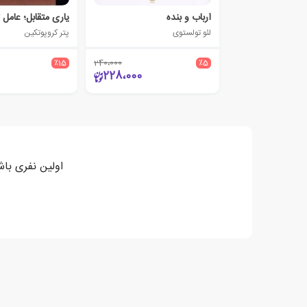
ارباب و بنده
یاری متقابل؛ عامل 
لئو تولستوی
پتر کروپوتکین
٪15
240،000
٪5
228،000
اولین نفری باش