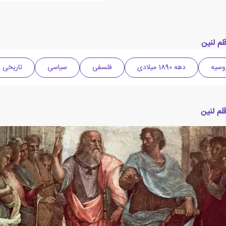
م لنین
وسیه
دهه 1890 میلادی
فلسفی
سیاسی
تاریخی
لم لنین