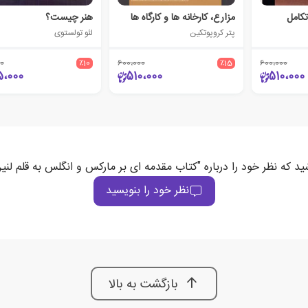
تکامل
مزارع، کارخانه ها و کارگاه ها
هنر چیست؟
پتر کروپوتکین
لئو تولستوی
0
٪10
600،000
٪15
600،000
5،000
510،000
510،000
ید که نظر خود را درباره "کتاب مقدمه ای بر مارکس و انگلس به قلم لنی
نظر خود را بنویسید
بازگشت به بالا