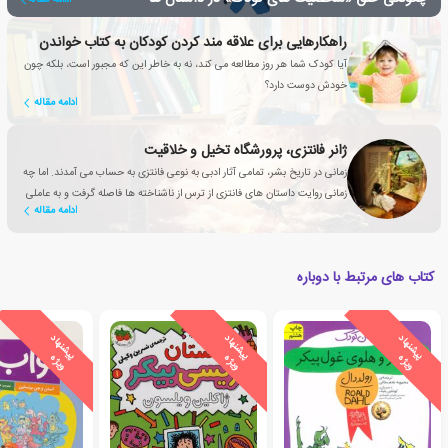
راهکارهایی برای علاقه مند کردن کودکان به کتاب خواندن
آیا کودک شما هر روز مطالعه می کند، نه به خاطر این که مجبور است، بلکه چون
خودش دوست دارد؟
ادامه مقاله
ژانر فانتزی، پرورشگاه تخیل و خلاقیت
زمانی در تاریخ بشر، تمامی آثار ادبی به نوعی فانتزی به حساب می آمدند. اما چه
زمانی روایت داستان های فانتزی از ترس از ناشناخته ها فاصله گرفت و به عاملی
ادامه مقاله
تأثیرگذار برای بهبود زندگی انسان تبدیل شد؟
کتاب های مرتبط با دوباره
ی
ش
ن
ه
ا
د
و
ی
ژ
ی
ش
ن
ه
ا
د
و
ی
ژ
ی
ش
ن
ه
ا
د
و
ی
ژ
پ
ه
پ
ه
پ
ه