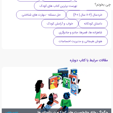
چی بخونم؟
کتاب مصور
فهرست برترین کتاب های کودک
خردسال (۶-۸ سال | +6)
حل مسئله - مهارت های شناختی
داستان کودکانه
خواب و آرامش کودک
شاهزاده ها، قصرها، جادو و جادوگری
هوش هیجانی و مدیریت احساسات
مقالات مرتبط با کتاب دوباره
چگونگی خلق «شخصیت های کودک» در داستان ها
ادامه مقاله