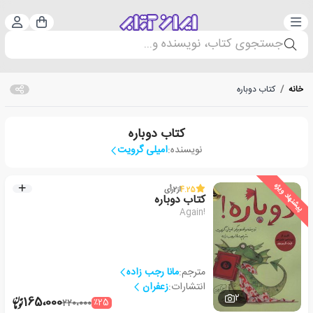
دسته‌بندی
ورود 
سبد خرید
جستجوی کتاب، نویسنده و...
خانه
/
کتاب دوباره
کتاب دوباره
نویسنده:
امیلی گرویت
پیشنهاد ویژه
4.25
از
2
رأی
کتاب دوباره
Again!
مترجم:
مانا رجب زاده
انتشارات:
زعفران
2
165،000
٪25
220،000