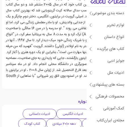
كودكان است. او برای اولین کتاب خود که در سال 2005 منتشر شد و دو سال کتاب
دوباره، مجدداً موفق به کسب مدال سالانه کیت گرینویایی شد که بهترین کتاب سال
دسته بندی موضوعی
کودکان بریتانیا را نشان داد. امیلی گرویت در برایتون، انگلیس، دختر دوم چاپگر و یک
معلم هنر به دنیا آمد. پس از جدایی والدینش، او با مادر معلمش زندگی می کرد، اما او
لوازم تحریر
و پدرش "در موزه ها" به نقاشی می روند ". او مدرسه را در سن 16 سالگی با صلاحیت
GCSE تنها در هنر (درجه A) ترک کرد و به مدت 8 سال به بریتانیا سفر کرد، در "انواع
انواع داستان
وسایل نقلیه" زندگی کرد و با شریک زندگی خود میک دیدار کرد. تا سال 1997 ، آنها در
ولز مستقر شدند و یک دختر به نام اولاندر (اولی) داشتند. گرویت "فهمید که من حرفه
کتاب های برگزیده
ای می خواهم، و نقاشی تنها مهارت من است"، بنابراین او یک دوره هنری را آغاز کرد.
خانواده در سال 2001 به برایتون بازگشتند، جایی که پایداری به جای صلاحیت، مصاحبه
جوایز ادبی
وی را برای دوره درجه تصویرگری در دانشگاه محلی انجام داد. او در ماه سپتامبر
نامنویسی کرد و سه سال بعد فارغ التحصیل شد. از ژوئن سال 2008 ، او در برایتون با
ادبیات ملل
میک و اولی زندگی می کند. او در استودیوی اتاق زیر شیروانی "با نماهایی از South
Downs" کار می کند.
بسته های پیشنهادی
محصولات فرهنگی
دسته بندی های کتاب دوباره
کمک آموزشی
داستان فانتزی
ادبیات انگلیس
ادبیات داستانی
مجله‌ی ایران‌کتاب
داستان کمدی (طنز)
دهه 2010 میلادی
کتاب کودک