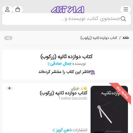
دسته‌بندی
ورود 
سبد خرید
جستجوی کتاب، نویسنده و...
خانه
/
کتاب دوازده ثانیه (زرکوب)
کتاب دوازده ثانیه (زرکوب)
نویسنده:
جمال صادقی
2
ناشر این کتاب را منتشر کرده‌اند
پیشنهاد ویژه
3.5
از
1
رأی
کتاب دوازده ثانیه (زرکوب)
Twelve Seconds
انتشارات:
ذهن آویز