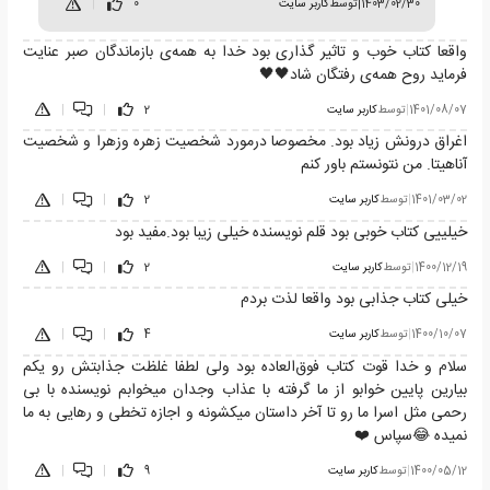
1403/02/30
|
توسط
کاربر سایت
0
|
واقعا کتاب خوب و تاثیر گذاری بود خدا به همه‌ی بازماندگان صبر عنایت
فرماید روح همه‌ی رفتگان شاد🖤🖤
1401/08/07
|
توسط
کاربر سایت
2
|
|
اغراق درونش زیاد بود. مخصوصا درمورد شخصیت زهره وزهرا و شخصیت
آناهیتا. من نتونستم باور کنم
1401/03/02
|
توسط
کاربر سایت
2
|
|
خیلییی کتاب خوبی بود قلم نویسنده خیلی زیبا بود.مفید بود
1400/12/19
|
توسط
کاربر سایت
2
|
|
خیلی کتاب جذابی بود واقعا لذت بردم
1400/10/07
|
توسط
کاربر سایت
4
|
|
سلام و خدا قوت کتاب فوق‌العاده بود ولی لطفا غلظت جذابتش رو یکم
بیارین پایین خوابو از ما گرفته با عذاب وجدان میخوابم نویسنده با بی
رحمی مثل اسرا ما رو تا آخر داستان میکشونه و اجازه تخطی و رهایی به ما
نمیده 😂سپاس ❤️
1400/05/12
|
توسط
کاربر سایت
9
|
|