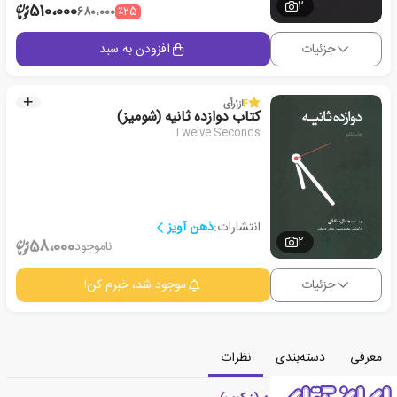
2
510،000
٪25
680،000
جزئیات
افزودن به سبد
4
از
1
رأی
کتاب دوازده ثانیه (شومیز)
Twelve Seconds
انتشارات:
ذهن آویز
2
58،000
ناموجود
جزئیات
موجود شد، خبرم کن!
معرفی
دسته‌بندی
نظرات