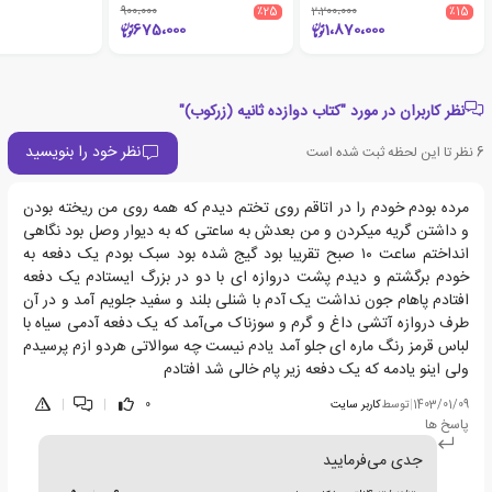
900،000
٪25
2،200،000
٪15
675،000
1،870،000
نظر کاربران در مورد "کتاب دوازده ثانیه (زرکوب)"
نظر خود را بنویسید
6
نظر تا این لحظه ثبت شده است
مرده بودم خودم را در اتاقم روی تختم دیدم که همه روی من ریخته بودن
و داشتن گریه میکردن و من بعدش به ساعتی که به دیوار وصل بود نگاهی
انداختم ساعت ۱۰ صبح تقریبا بود گیج شده بود سبک بودم یک دفعه به
خودم برگشتم و دیدم پشت دروازه ای با دو در بزرگ ایستادم یک دفعه
افتادم پاهام جون نداشت یک آدم با شنلی بلند و سفید جلویم آمد و در آن
طرف دروازه آتشی داغ و گرم و سوزناک می‌آمد که یک دفعه آدمی سیاه با
لباس قرمز رنگ ماره ای جلو آمد یادم نیست چه سوالاتی هردو ازم پرسیدم
ولی اینو یادمه که یک دفعه زیر پام خالی شد افتادم
1403/01/09
|
توسط
کاربر سایت
0
|
|
پاسخ ها
جدی می‌فرمایید