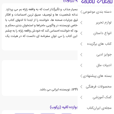
معرفی کتاب دوازده ثانیه (زرکوب)
کتاب حاضر، رمانی ایرانی بسیار جذاب و تأثیرگذار است که به واقعه زلزله بم می پردازد.
دسته بندی موضوعی
نویسنده با پرداخت هنرمندانه شخصیت ها و توصیف عمیق ترین احساسات و افکار
آنها و همچنین با بیان دقیق جزئیات صحنه ها، خواننده را از ابتدا تا انتهای کتاب با
لوازم تحریر
خود همراه می سازد. تبحر خاص نویسنده در واگویی ماجراها و استخوان بندی محکم و
اساسی کتاب، باعث می شود که خواننده احساس کند که خودش واقعه زلزله را به چشم
انواع داستان
دیده و تجربه کرده است. این کتاب را می توان سفرنامه ای دانست که در هیئت یک
رمان نوشته شده است.
کتاب های برگزیده
جوایز ادبی
درباره جمال صادقی
ادبیات ملل
بسته های پیشنهادی
محصولات فرهنگی
جمال صادقی متولد سال 1342، نویسنده ایرانی می باشد.
کمک آموزشی
دسته بندی های کتاب دوازده ثانیه (زرکوب)
مجله‌ی ایران‌کتاب