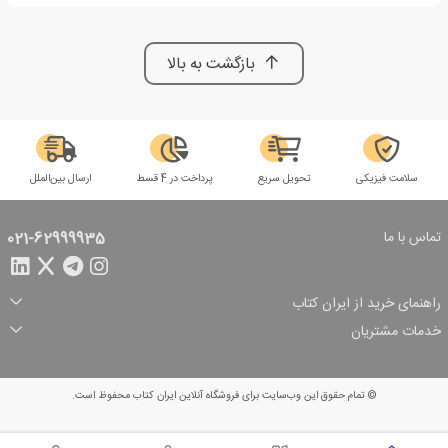
بازگشت به بالا
سلامت فیزیکی
تحویل سریع
پرداخت در 4 قسط
ارسال بین‌الملل
تماس با ما
021-62999935
راهنمای خرید از ایران کتاب
ثبت سفارش
شیوه پرداخت
خدمات مشتریان
تخفیف‌های خرید
شرایط ارسال سفارش
درباره ما
شرایط استفاده
حریم خصوصی
پیگیری سفارش
بازگرداندن سفارش
پرسش‌های متداول
© تمام حقوق این وب‌سایت برای فروشگاه آنلاین ایران کتاب محفوظ است.