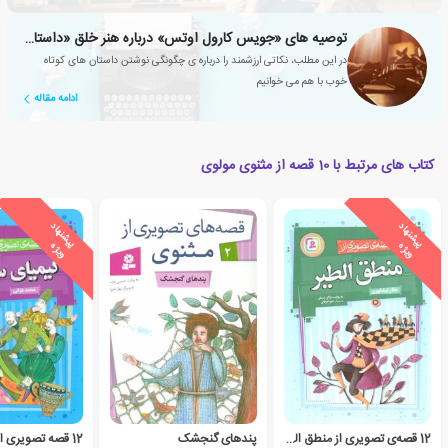
توصیه های «جویس کارول اوتس» درباره هنر خلق «داستان کوتاه»
در این مطلب، نکاتی ارزشمند را درباره ی چگونگی نوشتن داستان های کوتاه
خوب با هم می خوانیم
ادامه مقاله
کتاب های مرتبط با 10 قصه از مثنوی مولوی
ی
ش
ن
ه
ا
د
و
ی
ژ
ی
ش
ن
ه
ا
د
و
ی
ژ
پ
ه
پ
ه
12 قصه‌ی تصویری از منطق الطیر
پندهای گنجشک