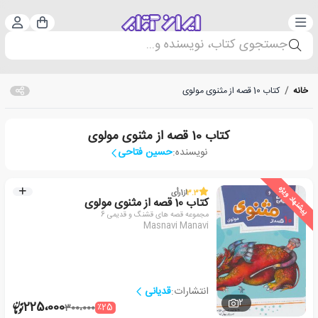
دسته‌بندی
ورود 
سبد خرید
جستجوی کتاب، نویسنده و...
خانه
/
کتاب 10 قصه از مثنوی مولوی
کتاب 10 قصه از مثنوی مولوی
نویسنده:
حسین فتاحی
پیشنهاد ویژه
3.3
از
1
رأی
کتاب 10 قصه از مثنوی مولوی
مجموعه قصه های قشنگ و قدیمی 6
Masnavi Manavi
انتشارات:
قدیانی
2
225،000
٪25
300،000