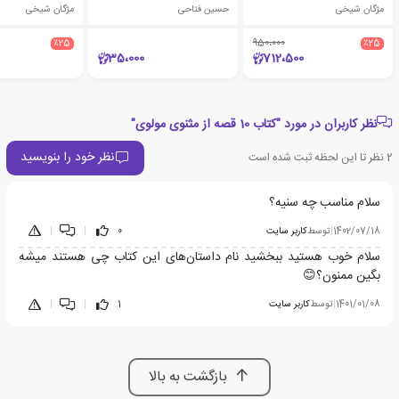
مژگان شیخی
حسین فتاحی
مژگان شیخی
٪25
950،000
٪25
35،000
712،500
نظر کاربران در مورد "کتاب 10 قصه از مثنوی مولوی"
نظر خود را بنویسید
2
نظر تا این لحظه ثبت شده است
سلام مناسب چه سنیه؟
1402/07/18
|
توسط
کاربر سایت
0
|
|
سلام خوب هستید ببخشید نام داستان‌های این کتاب چی هستند میشه
بگین ممنون؟😊
1401/01/08
|
توسط
کاربر سایت
1
|
|
بازگشت به بالا