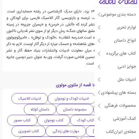
حسین فتاحی متولد ١٣٣٦ یزد، دارای مدرک کارشناسی در رشته حسابداری است.
دسته بندی موضوعی
فتاحی در سه حوزه تألیف، ترجمه و بازنویسی آثار کلاسیک فارسی برای کودکان و
نوجوانان آثار متعددی منتشر کرده که «آتش در خرمن» و «پسران جزیره» در زمینه
لوازم تحریر
ادبیات پایداری است و «عشق سالهای جنگ» رمان دیگر او از سوی نشر قدیانی تاکنون
شش بار تجدید چاپ شده است.«مدرسه انقلاب» ،«کودک و توفان» ، «امیرکوچولوی
انواع داستان
هشتم» و بازنویسی «قصه‌های شاهنامه» و «سمک عیار» از دیگر آثار اوست. لازم به ذکر
است: که طی توافقی که میان معاونت ادبیات وانتشارات بنیاد حفظ آثار و نشر
کتاب های برگزیده
ارزش‌های دفاع مقدس وحسین فتاحی صورت گرفت، وی به عنوان دبیر دومین جایزه
دفاع مقدس انتخاب شده است.
جوایز ادبی
ادبیات ملل
دسته بندی های کتاب 10 قصه از مثنوی مولوی
بسته های پیشنهادی
ادبیات داستانی
ادبیات کودک و نوجوان
ادبیات کلاسیک
محصولات فرهنگی
دهه 2010 میلادی
مجموعه داستان
داستان کوتاه
کمک آموزشی
ادبیات ایران
کتاب کودک
کتاب نوجوان
کتاب مصور
مجله‌ی ایران‌کتاب
کودک (۹-۱۱ سال | +9)
مهارت های زندگی
کتاب تصویری