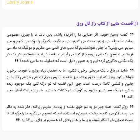
Library Journal
قسمت هایی از کتاب راز فال ورق
گفت: بسیار خوب، اگر خدایی ما را آفریده باشد، پس باید ما را چیزی مصنوعی
بداند. ما حرف می زنیم، بحث می کنیم، می جنگیم، یکدیگر را ترک می کنیم و می
میریم. می بینی؟ ما چنان هوشمندیم که بمب های اتمی می سازیم و موشک به ماه می
فرستیم. اماهیچ یک نمی پرسیم از کجا می آییم. ما فقط در اینجا هستیم، هر یک در
یک مکانی جاگیری کرده ایم و به همین دلیل است که خداوند به ما می خندد؟
شاید در باغ با یک مریخی برخورد نکنی، اما به احتمال زیاد روزی با خودت برخورد
خواهی کرد. روزی که این اتفاق بیفتد نیز احتمالا از ترس جیغ کوتاهی خواهی کشید، و
چنین واکنشی کاملا درست است چون این قضیه که تو درک کنی یک موجود زنده
ساکن در یک سیاره، بر جزیره ای کوچک در کائنات هستی، هر روز برایت اتفاق نمی
افتد.
ژوکر گفت: همه چیز مو به مو طبق نقشه و برنامه، سازمان یافته، فکر شده به نظر
می رسد. فکر می کنم ما پشت به چیزی ایستاده ایم که تصمیم می گیرد ما را برگرداند تا
سمت تصویرمان آشکار شود، و یا ما را همان طور که هستیم بر جای می گذارد.