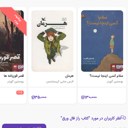
ی
ش
ن
ه
ا
د
و
ی
ژ
پ
ه
سلام کسی اینجا نیست؟
هرمان
قصر قورباغه ها
یوستین گوردر
لارس سابی کریستنسن
یوستین گوردر
٪25
35،000
130،000
نظر کاربران در مورد "کتاب راز فال ورق"