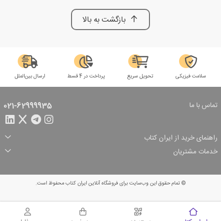
بازگشت به بالا
سلامت فیزیکی
تحویل سریع
پرداخت در 4 قسط
ارسال بین‌الملل
تماس با ما
021-62999935
راهنمای خرید از ایران کتاب
ثبت سفارش
شیوه پرداخت
خدمات مشتریان
تخفیف‌های خرید
شرایط ارسال سفارش
درباره ما
شرایط استفاده
حریم خصوصی
پیگیری سفارش
بازگرداندن سفارش
پرسش‌های متداول
© تمام حقوق این وب‌سایت برای فروشگاه آنلاین ایران کتاب محفوظ است.
سبد خرید