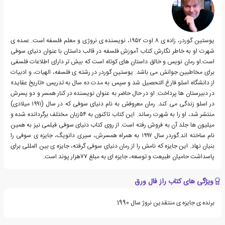
یوستین گوردر، زاده ی ۸ اوت ۱۹۵۲، نویسنده ی نروژی و معلم فلسفه است. عمده ی
شهرت او به خاطر نگارش کتاب آموزش فلسفه در قالب داستان با عنوان دنیای سوفی
است.او رمان نویس و خالق داستان های کوتاه است که بیش تر دارای اطلاعات فلسفی
برای مخاطبین جوانش می باشد. یوستین گوردر در رشته ی فلسفه، الهیات، و ادبیات
از دانشگاه اسلو فارغ التحصیل شد و سپس به مدت ده سال به تدریس «تاریخ عقاید»
در دبیرستان ها پرداخت. او در حال حاضر به عنوان نویسنده در کنار همسر و دو پسرش
در اسلو زندگی می کند. رمان معروفش به نام دنیای سوفی که در سال (۱۹۹۱ میلادی)
منتشر شد، او را به شهرت رساند. این کتاب تاکنون به ۵۴زبان مختلف برگردانده شده و
میلیون ها جلد آن به فروش رفته است. از روی کتاب دنیای سوفی فیلمی نیز به همین
نام ساخته اند.گوردر سال ۱۹۹۷ به همراه همسرش، سیری دانویگ، جایزه ی سوفی را
بنیان نهاد. این جایزه که نامش را از رمان دنیای سوفی گرفته، جایزه ی بین المللی برای
پاسداشت حامیان طبیعت و توسعه، جایزه ای به مبلغ ۷۷هزار پوند است.
ویژگی های کتاب راز فال ورق
برنده ی جایزه ی منتقدین نروژ سال 1990