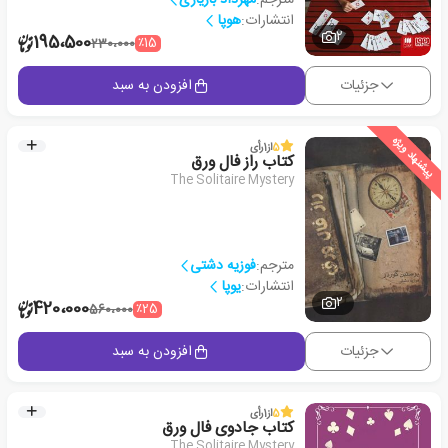
انتشارات:
هوپا
2
195،500
٪15
230،000
جزئیات
افزودن به سبد
پیشنهاد ویژه
5
از
1
رأی
کتاب راز فال ورق
The Solitaire Mystery
مترجم:
فوزیه دشتی
انتشارات:
یوپا
2
420،000
٪25
560،000
جزئیات
افزودن به سبد
5
از
1
رأی
کتاب جادوی فال ورق
The Solitaire Mystery