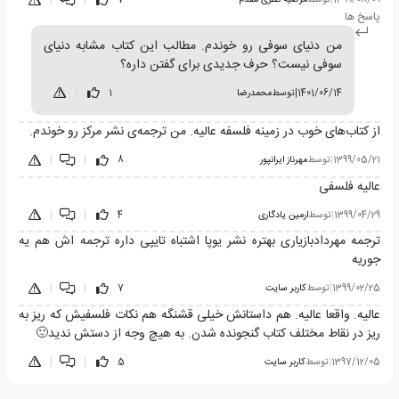
پاسخ ها
من دنیای سوفی رو خوندم. مطالب این کتاب مشابه دنیای
سوفی نیست؟ حرف جدیدی برای گفتن داره؟
1401/06/14
|
توسط
محمدرضا
1
|
از کتاب‌های خوب در زمینه فلسفه عالیه. من ترجمه‌ی نشر مرکز رو خوندم.
1399/05/21
|
توسط
مهرناز ایرانپور
8
|
|
عالیه فلسفی
1399/04/29
|
توسط
ارمین یادگاری
4
|
|
ترجمه مهردادبازیاری بهتره نشر یوپا اشتباه تایپی داره ترجمه اش هم یه
جوریه
1399/02/25
|
توسط
کاربر سایت
7
|
|
عالیه. واقعا عالیه. هم داستانش خیلی قشنگه هم نکات فلسفیش که ریز به
ریز در نقاط مختلف کتاب گنجونده شدن. به هیچ وجه از دستش ندید🙂
1397/12/05
|
توسط
کاربر سایت
5
|
|