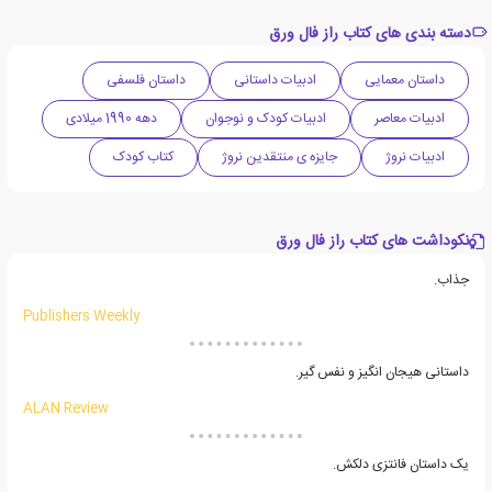
دسته بندی های کتاب راز فال ورق
داستان معمایی
ادبیات داستانی
داستان فلسفی
ادبیات معاصر
ادبیات کودک و نوجوان
دهه 1990 میلادی
ادبیات نروژ
جایزه ی منتقدین نروژ
کتاب کودک
نکوداشت های کتاب راز فال ورق
جذاب.
Publishers Weekly
داستانی هیجان انگیز و نفس گیر.
ALAN Review
یک داستان فانتزی دلکش.