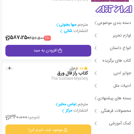
دسته بندی موضوعی
مترجم:
سها بعنونی
انتشارات:
شانی
لوازم تحریر
1
587،250
٪10
652،500
انواع داستان
جزئیات
افزودن به سبد
کتاب های برگزیده
4.83
از
3
رأی
جوایز ادبی
کتاب راز فال ورق
The Solitaire Mystery
ادبیات ملل
بسته های پیشنهادی
مترجم:
عباس مخبر
انتشارات:
مرکز
محصولات فرهنگی
2
340،000
ناموجود
کمک آموزشی
جزئیات
موجود شد، خبرم کن!