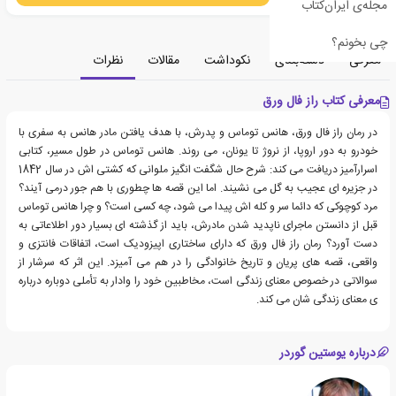
مجله‌ی ایران‌کتاب
چی بخونم؟
معرفی
دسته‌بندی
نکوداشت
مقالات
نظرات
معرفی کتاب راز فال ورق
در رمان راز فال ورق، هانس توماس و پدرش، با هدف یافتن مادر هانس به سفری با
خودرو به دور اروپا، از نروژ تا یونان، می روند. هانس توماس در طول مسیر، کتابی
اسرارآمیز دریافت می کند: شرح حال شگفت انگیز ملوانی که کشتی اش در سال 1842
در جزیره ای عجیب به گل می نشیند. اما این قصه ها چطوری با هم جور درمی آیند؟
مرد کوچوکی که دائما سر و کله اش پیدا می شود، چه کسی است؟ و چرا هانس توماس
قبل از دانستن ماجرای ناپدید شدن مادرش، باید از گذشته ای بسیار دور اطلاعاتی به
دست آورد؟ رمان راز فال ورق که دارای ساختاری اپیزودیک است، اتفاقات فانتزی و
واقعی، قصه های پریان و تاریخ خانوادگی را در هم می آمیزد. این اثر که سرشار از
سوالاتی در خصوص معنای زندگی است، مخاطبین خود را وادار به تأملی دوباره درباره
ی معنای زندگی شان می کند.
درباره یوستین گوردر