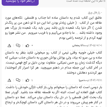
نظر خود را بنویسید
11
نظر تا این لحظه ثبت شده است
- راز فال ورق
عاشق این کتاب شدم یه داستان ساده اما جذاب و فلسفی .تکه‌های مورد
علاقه من از کتاب : ( خیلی زیاد‌تر بودن اما این دو تا تو ذهن من پر رنگ‌تر
شدن ) اگر دنیا یک شعبده بازی باشد پس باید یک شعبده باز بزرگ هم
وجود داشته باشد ... ما با جادو می‌آییم و با فریب میرویم . من نشر هوپا رو
تهیه کردم و از ترجمه راضی بودم
1405/02/01
|
توسط
آنا رمضانی
0
|
|
کتاب خیلی خوبیه وقتی نیمی از کتاب رو میخونی شاید بنظر یه داستان
ساده و بی سرو ته بیاد، ولی یواش یواش جوری به داستان جذب میشی که
دیگه گذشت زمان رو حس نمیکنی. متفاوت بودن دلیل بر کج فهمی نیست.
در آخر کتاب این جمله مدام در ذهنم میپیچید: هر کرا اسرار کار آموختند/
مهر کردندو دهانش دوختند
1404/09/21
|
توسط
میرزا
1
|
|
بار دومی است که داستان را میخوانم ولی باز کتاب تازگی خودش را داشت.
کتاب فوق العاده ای است، البته اگر به فلسفه علاقه مند باشید. گوردر عملا
یک بحث کامل فلسفی را در دل یک داستان بیان می‌کند. عملا دو داستان
در کنار هم پیش می‌روند و در دل هر داستان کلی داستان کوچک‌تر و ارجاع