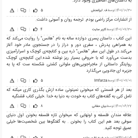
به داستان‌های اساطیری وجود دارد.
1401/10/30
|
توسط
ف. ایرانمنش
5
|
|
از انشارات مرکز راضی بودم. ترجمه روان و آسونی داشت.
1401/07/30
|
توسط
کاربر سایت
4
|
|
این کتاب ، داستان پسری دوازده ساله به نام "هانس" را روایت می‌کند که
به همراهی پدرش ، سفری دور و دراز را در جستجوی مادر خود آغاز
می‌کند.در طول این سفر "هانس" ذره بین و کتابچه‌ی کوچک و اسرارآمیزی
بدست می‌آورد که با حروفی بسیار ریز نوشته شده.این کتابچه‌ی کوچک
روایتگر داستانی از ماجراجویی‌های ملوانی کشتی شکسته ست که پا به
جزیره ای جادویی می‌گذارد
1401/07/01
|
توسط
Imfarza
5
|
|
بعد از هر قسمتی که میخونی نمیتونی ساده ازش بگذری کاری میکنه که
تامل کنی به گفته‌های کتاب به خودت به دنیا به خدا .خیلی کتاب قشنگیه
1400/06/27
|
توسط
بیان حقانی
8
|
|
علاقه مندان فلسفه و اونهایی که میخوان تازه فلسفه بخونن اول دنیای
سوفی بعد هم این کتاب را بخونن . به گفتگوها بین شخصیت‌ها خیلی
عمیق توجه کنید.
1399/08/09
|
توسط
مرضیه نظری مقدم
7
|
|