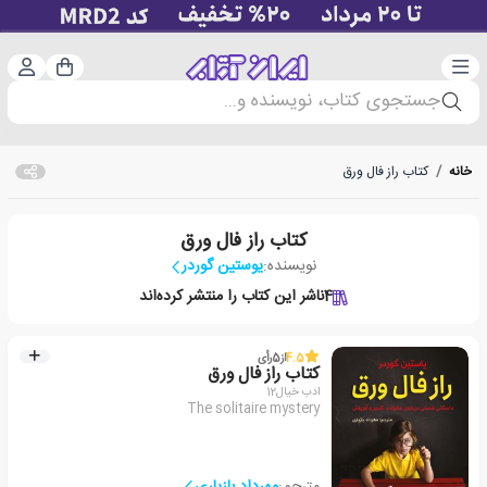
دسته‌بندی
ورود 
سبد خرید
جستجوی کتاب، نویسنده و...
خانه
/
کتاب راز فال ورق
کتاب راز فال ورق
نویسنده:
یوستین گوردر
4
ناشر این کتاب را منتشر کرده‌اند
4.5
از
5
رأی
کتاب راز فال ورق
ادب خیال12
The solitaire mystery
مترجم:
مهرداد بازیاری