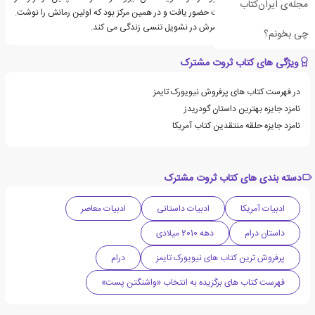
مجله‌ی ایران‌کتاب
هنرهای زیبا در ماساچوست حضور یافت و در همین مرکز بود که اولین رمانش را نوشت.
پچت اکنون به همراه همسرش در نشویل تنسی زندگی می کند.
چی بخونم؟
ویژگی های کتاب ثروت مشترک
در فهرست کتاب های پرفروش نیویورک تایمز
نامزد جایزه بهترین داستان گودریدز
نامزد جایزه حلقه منتقدین کتاب آمریکا
دسته بندی های کتاب ثروت مشترک
ادبیات آمریکا
ادبیات داستانی
ادبیات معاصر
داستان درام
دهه 2010 میلادی
پرفروش ترین کتاب های نیویورک تایمز
درام
فهرست کتاب های برگزیده به انتخاب «واشنگتن پست»