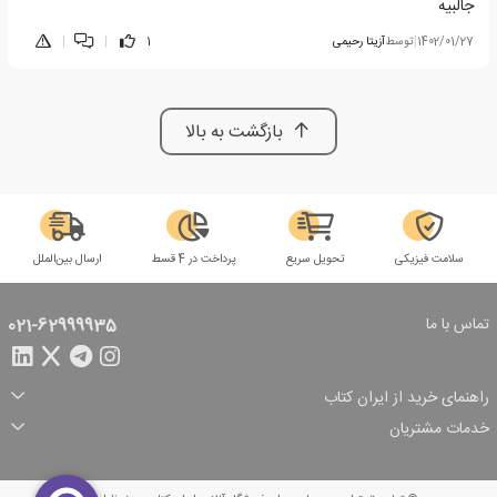
جالبیه
1402/01/27
|
توسط
آزیتا رحیمی
1
|
|
بازگشت به بالا
سلامت فیزیکی
تحویل سریع
پرداخت در 4 قسط
ارسال بین‌الملل
تماس با ما
021-62999935
راهنمای خرید از ایران کتاب
ثبت سفارش
شیوه پرداخت
خدمات مشتریان
تخفیف‌های خرید
شرایط ارسال سفارش
درباره ما
شرایط استفاده
حریم خصوصی
پیگیری سفارش
بازگرداندن سفارش
پرسش‌های متداول