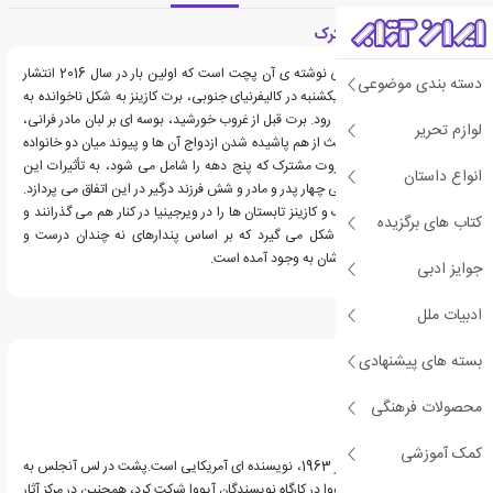
معرفی کتاب ثروت مشترک
کتاب ثروت مشترک، رمانی نوشته ی آن پچت است که اولین بار در سال 2016 انتشار
دسته بندی موضوعی
یافت. در یک بعد از ظهر یکشنبه در کالیفرنیای جنوبی، برت کازینز به شکل ناخوانده به
مهمانی فرانی کیتینگ می رود. برت قبل از غروب خورشید، بوسه ای بر لبان مادر فرانی،
لوازم تحریر
یعنی بورلی، می زند و باعث از هم پاشیده شدن ازدواج آن ها و پیوند میان دو خانواده
می شود. داستان کتاب ثروت مشترک که پنج دهه را شامل می شود، به تأثیرات این
انواع داستان
مواجهه ی اتفاقی، بر زندگی چهار پدر و مادر و شش فرزند درگیر در این اتفاق می پردازد.
فرزندان خانواده ی کیتینگ و کازینز تابستان ها را در ویرجینیا در کنار هم می گذرانند و
کتاب های برگزیده
پیوندی ماندگار میانشان شکل می گیرد که بر اساس پندارهای نه چندان درست و
واقعی آن ها از پدر و مادرشان به وجود آمده است.
جوایز ادبی
ادبیات ملل
درباره آن پچت
بسته های پیشنهادی
محصولات فرهنگی
کمک آموزشی
آن پچت، زاده ی 2 دسامبر 1963، نویسنده ای آمریکایی است.پشت در لس آنجلس به
دنیا آمد. او در دانشگاه آیووا در کارگاه نویسندگان آیووا شرکت کرد، همچنین در مرکز آثار