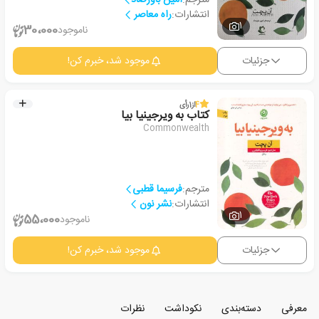
انتشارات:
راه معاصر
1
30،000
ناموجود
جزئیات
موجود شد، خبرم کن!
4
از
1
رأی
کتاب به ویرجینیا بیا
Commonwealth
مترجم:
فرسیما قطبی
انتشارات:
نشر نون
1
55،000
ناموجود
جزئیات
موجود شد، خبرم کن!
معرفی
دسته‌بندی
نکوداشت
نظرات