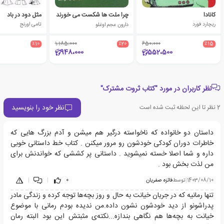
کانادا
چرا ملت ها شکست می خورند
مثل دود در باد
ریچارد فورد
دارون عجم اوغلو
تامی اورنج
٪10
1،185،000
٪20
650،000
٪15
948،000
552،500
نظر کاربران در مورد "کتاب ثروت مشترک"
نظر خود را بنویسید
2
نظر تا این لحظه ثبت شده است
داستان دو خانواده که ناخواسته درگیر هم میشن و آدم بزرگ هایی که
خاطرات دوران کودکی خودشون رو مرور میکنن . کتاب خط داستانی خوبی
داره و شما اصلا خسته نمیشوید . داستانی پر کششی که خواندنش برای
من لذت بخش بود .
1403/08/10
|
توسط
فائزه صفریان
0
|
|
تنها رمانیه که در جریان خیانت به حال و روز بچه‌ها توجه کرده و زندگی مادر
پدراشونو از دید خودشون نشون داده.من ندیده بودم رمانی با موضوع
خیانت به بچه‌ها هم نگاهی بندازه...نکته‌ی مثبتش این بود البته رمان