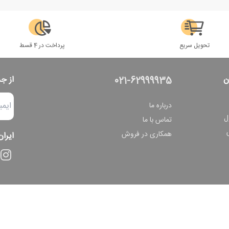
تحویل سریع
پرداخت در 4 قسط
ن
از ج
021-62999935
درباره ما
ل
تماس با ما
همکاری در فروش
ایران