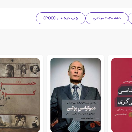
دهه 2020 میلادی
چاپ دیجیتال (POD)