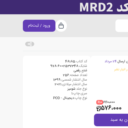
ورود / ثبت‌نام
سبد خرید
 ارسال:
24 مرداد
کد کتاب:
48185
شابک:
978-6002537348
 انبار نشر
قطع:
رقعی
تعداد صفحه:
256
سال انتشار شمسی:
1399
سال انتشار میلادی:
2021
نوع جلد:
شومیز
سری چاپ:
1
نوع چاپ:
دیجیتال - POD
٪10
640،000
576،000
ن به سبد