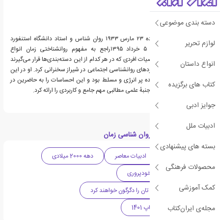
دسته بندی موضوعی
فیلیپ جورج زیمباردو زاده ۲۳ مارس ۱۹۳۳ روان شناس و استاد دانشگاه استنفورد
لوازم تحریر
است. پروفسور زیمباردو ۵ خرداد ۱۳۹۵راجع به مفهوم روانشناختی زمان انواع
دسته‌بندی‌های آن، خصوصیات افردی که در هر کدام از این دسته‌بندی‌ها قرار می‌گیرند
انواع داستان
و... در اولین همایش کاربردهای روانشناسی اجتماعی در شیراز سخنرانی کرد. او در این
سخنرانی شوخ طبع سرزنده پر انرژی و مسلط بود و این احساسات را به حاضرین در
کتاب های برگزیده
همایش هم منتقل کرد. از جنبهٔ علمی مطالبی مهم جامع و کاربردی را ارائه کرد.
جوایز ادبی
ادبیات ملل
دسته بندی های کتاب روان شناسی زمان
بسته های پیشنهادی
ادبیات آمریکا
ادبیات معاصر
دهه 2000 میلادی
محصولات فرهنگی
روانشناسی
خودپروری
کمک آموزشی
کتاب هایی که زندگی تان را دگرگون خواهند کرد
مجله‌ی ایران‌کتاب
پرفروش ترین های چاپ 1401