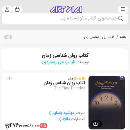
دسته‌بندی
ورود 
سبد خرید
جستجوی کتاب، نویسنده و...
خانه
/
کتاب روان شناسی زمان
کتاب روان شناسی زمان
نویسنده:
فیلیپ جی زیمباردو
4.05
از
2
رأی
کتاب روان شناسی زمان
The Time Paradox
مترجم:
مهشید یاسایی
انتشارات:
دانژه
2
476،000
٪15
560،000