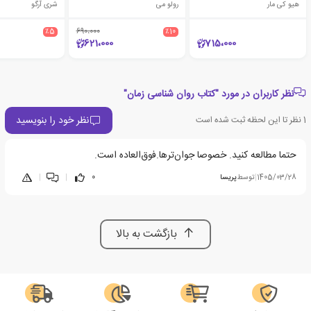
هیو کی مار
رولو می
شری آرگو
٪5
690،000
٪10
621،000
715،000
نظر کاربران در مورد "کتاب روان شناسی زمان"
نظر خود را بنویسید
1
نظر تا این لحظه ثبت شده است
حتما مطالعه کنید. خصوصا جوان‌ترها.فوق‌العاده است.
1405/03/28
|
توسط
پریسا
0
|
|
بازگشت به بالا