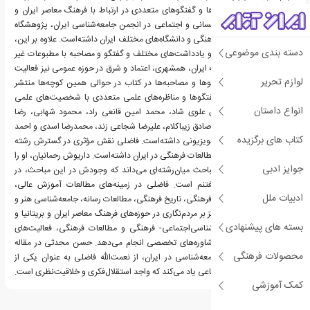
وی سخنرانی‌ها، نشست‌ها و گفتگوهای متعددی در ارتباط با فرهنگ معاصر ایران و
موضوعات مختلف علوم‌انسانی و اجتماعی در انجمن جامعه‌شناسی ایران، پژوهشگاه
علوم‌انسانی و مطالعات‌فرهنگی و دانشگاه‌های مختلف ایران داشته‌است. علاوه بر این،
دسته بندی موضوعی
فاضلی با نوشتن مقالات و یادداشت‌های مختلف و گفتگو و مصاحبه با مطبوعات غیر
دانشگاهی از جمله روزنامه ایران، همشهری، اعتماد و شرق در حوزه عمومی نیز فعالیت
لوازم تحریر
دارد. بخشی از این گفتگوها و مصاحبه‌ها در کتاب در حوالی همین کوچه‌ها منتشر
شده‌است. او همچنین گفتگوها و مناظره‌های علمی متعددی با شخصیت‌های علمی
انواع داستان
ایران از جمله دکتر عباس علوی شاد، محمد امین قانعی راد، محمود شهابی، رضا
داوری، علی اصغر مصلح، صادق زیباکلام، علیرضا شجاعی زند، محمدرضا اسدی و احمد
کتاب های برگزیده
آکوچکیان در برنامه‌های تلویزیونی داشته‌است. فاضلی نقش مؤثری در گسترش رشته
انسان‌شناسی فرهنگی و مطالعات فرهنگی در ایران داشته‌است. داریوش رحمانیان، او را
جوایز ادبی
دانشمندی تمام عیار در مباحث میان‌رشته‌ای می‌داند که وجودش در این مباحث، در
فضای آکادمیک کشور مغتنم است. فاضلی در زمینه‌های مطالعات آموزش عالی،
ادبیات ملل
مطالعات شهری، سیاست فرهنگی، تاریخ فرهنگی، مطالعات رسانه، جامعه‌شناسی هنر و
ادبیات، مردم‌نگاری با تمرکز بر مردم‌نگاری در حوزه‌های فرهنگ معاصر ایران و بریتانیا و
بسته های پیشنهادی
همچنین آموزش انسان‌شناسی‌اجتماعی- فرهنگی و مطالعات فرهنگی، فعالیت‌های
آموزشی و پژوهشی و مشاوره‌های تخصصی انجام می‌دهد. حسن محدثی در مقاله
محصولات فرهنگی
خود دربارهٔ نظریه‌های جامعه‌شناسی در ایران، از نعمت‌الله فاضلی به عنوان یکی از
معدود استادان علوم اجتماعی یاد می‌کند که واجد استقلال‌فکری و خلاقیت‌نظری است.
کمک آموزشی