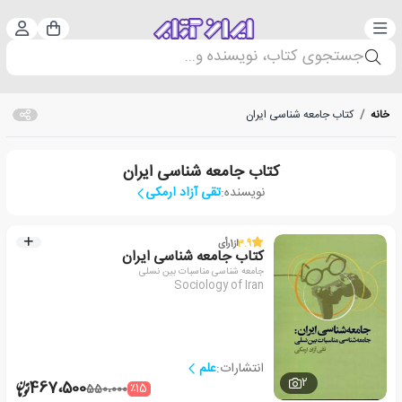
دسته‌بندی
ورود 
سبد خرید
جستجوی کتاب، نویسنده و...
خانه
/
کتاب جامعه شناسی ایران
کتاب جامعه شناسی ایران
نویسنده:
تقی آزاد ارمکی
3.9
از
1
رأی
کتاب جامعه شناسی ایران
جامعه شناسی مناسبات بین نسلی
Sociology of Iran
انتشارات:
علم
2
467،500
٪15
550،000