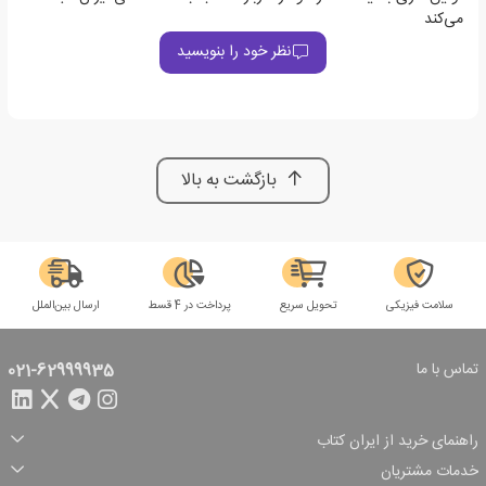
می‌کند
نظر خود را بنویسید
بازگشت به بالا
سلامت فیزیکی
تحویل سریع
پرداخت در 4 قسط
ارسال بین‌الملل
تماس با ما
021-62999935
راهنمای خرید از ایران کتاب
ثبت سفارش
شیوه پرداخت
خدمات مشتریان
تخفیف‌های خرید
شرایط ارسال سفارش