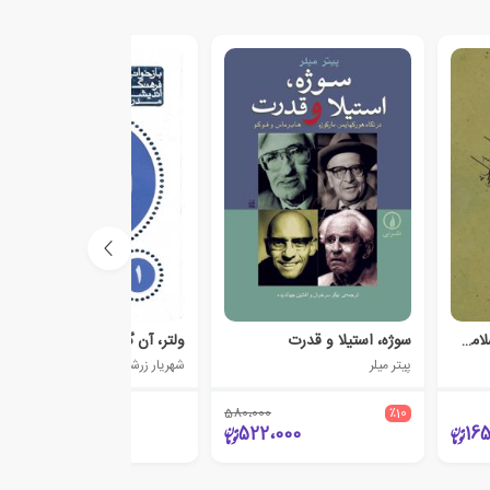
سیری در اندیشه های اسلامی اجتماعی علامه دکتر محمداقبال لاهوری
سوژه، استیلا و قدرت
ولتر، آن گونه که بود
پیتر میلر
شهریار زرشناس
580،000
٪10
5،500
522،000
165