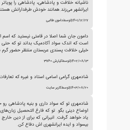
ناشیانه خلافت و پادشاهی، پادشاهی را پویاتر 
ایرانشهر می‌زند.همانند خودش طرفدارانش هستند 
1401/12/27
|
توسط
دامون طالبی
دامون جان شما اصلا در قامتی نیستید که اسم استا
است که اندک سواد آکادمیک بداند تو که حتی نم
خیلی خلافت پسندی عربستان منتظر حضور گرم
1402/08/13
|
توسط
کیارش 3760
شادمهری گرامی اسامی استاد و غیره که تعارفا
1403/08/20
|
توسط
کاربر سایت
شادمهری تو که سواد داری و بنیه پادشاهی رو 
اوضاع دینی بگو. تو که فارغ التحصیل زبان‌های 
یاد خواهد گرفت. انیرانی که برای از دین خارج ش
بیسواد و ایده ایرانشهری اش دفاع کن.