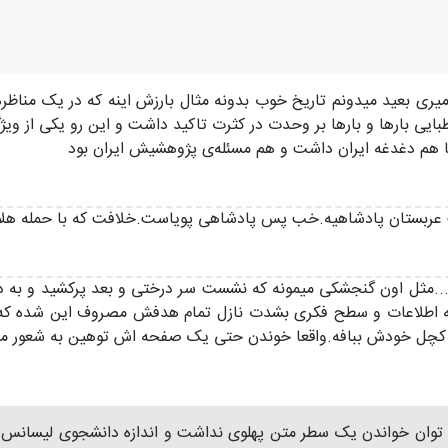
یری بعید میدونم تاریخ خوب بدونه مثال بارزش اینه که در یک مناظره
ی بارها و بارها بر وحدت در کثرت تاکید داشت و این رو یکی از ویژگ
ضا هم دغدغه ایران داشت و هم مسئله‌ی پژوهشیش ایران بود
 عربستان پادشاهیه.خب پس پادشاهی پویاست.خلافت که با حمله هلاکو
دید ...مثل اون گنجشکی میمونه که نشست سر درختی و بعد پرکشید و ب
نیه اطلاعات و سطح فکری بشدت نازل تمام هدفش مصروف این شده که
ی سر کچل خودش ببافه.واقعا خوندن حتی یک صفحه اش توهین به شعور م
ی توان خواندن یک سطر متن پهلوی نداشت و اندازه دانشجوی لیسانس ت