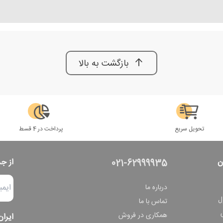
بازگشت به بالا
تحویل سریع
پرداخت در 4 قسط
ن
از ج
021-62999935
درباره ما
ل
تماس با ما
همکاری در فروش
ایران