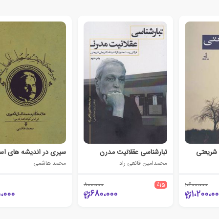
شریعتی
تبارشناسی عقلانیت مدرن
محمدامین قانعی راد
محمد هاشمی
800،000
٪15
1،600،000
،000
680،000
1،200،00