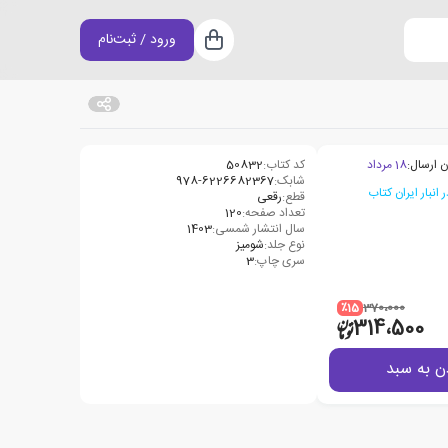
ورود / ثبت‌نام
سبد خرید
ن ارسال:
18 مرداد
کد کتاب:
50832
شابک:
978-6226682367
قطع:
رقعی
تعداد صفحه:
120
سال انتشار شمسی:
1403
نوع جلد:
شومیز
سری چاپ:
3
٪15
370،000
314،500
ن به سبد