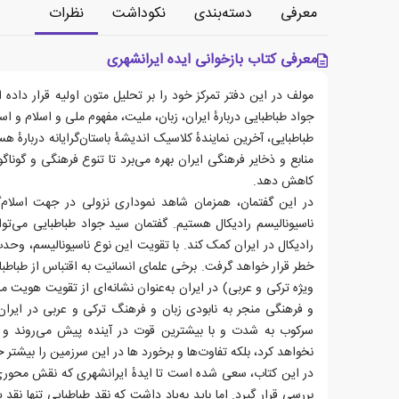
معرفی
دسته‌بندی
نکوداشت
نظرات
معرفی کتاب بازخوانی ایده ایرانشهری
مولف در این دفتر تمرکز خود را بر تحلیل متون اولیه قرار داده 
جواد طباطبایی دربارهٔ ایران، زبان، ملیت، مفهوم ملی و اسلام و اس
طباطبایی، آخرین نمایندهٔ کلاسیک اندیشهٔ باستان‌گرایانه دربارهٔ
منابع و ذخایر فرهنگی ایران بهره می‌برد تا تنوع فرهنگی و گوناگو
کاهش دهد.
در این گفتمان، همزمان شاهد نموداری نزولی در جهت اسلام
ناسیونالیسم رادیکال هستیم. گفتمان سید جواد طباطبایی می‌تو
رادیکال در ایران کمک کند. با تقویت این نوع ناسیونالیسم، و
خطر قرار خواهد گرفت. برخی علمای انسانیت به اقتباس از طباطبای
ویژه ترکی و عربی) در ایران به‌عنوان نشانه‌ای از تقویت هویت 
و فرهنگی منجر به نابودی زبان و فرهنگ ترکی و عربی در ایرا
سرکوب به شدت و با بیشترین قوت در آینده پیش می‌روند و 
نخواهد کرد، بلکه تفاوت‌ها و برخورد ها در این سرزمین را بیشتر 
در این کتاب، سعی شده است تا ایدهٔ ایرانشهری که نقش محوری د
بررسی قرار گیرد. اما باید به‌یاد داشت که نقد طباطبایی تنها نق