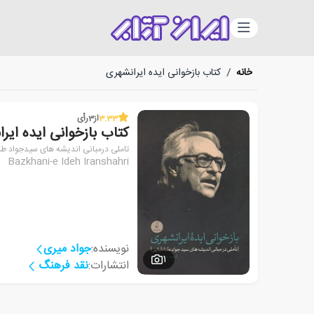
دسته‌بندی
خانه
/
کتاب بازخوانی ایده ایرانشهری
3.33
از
3
رأی
کتاب بازخوانی ایده ایر
تاملی درمبانی اندیشه های سیدجواد طب
Bazkhani-e Ideh Iranshahri
نویسنده:
جواد میری
1
انتشارات:
نقد فرهنگ