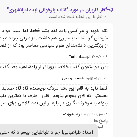
نظر کاربران در مورد "کتاب بازخوانی ایده ایرانشهری"
3
نظر تا این لحظه ثبت شده است
نقد خوبه و هر کسی باید نقد بشه قطعا، اما سید جواد م
خودش گرایشات اینجوری هم داشت. از طرفی جواد طباطبای
از بزرگترین دانشمندان علوم سیاسی معاصر بود که از ق
1405/01/16
|
توسط
Farhad
این دوستمون گفت خلافت پویاتر از پادشاهیه.بعد گفت
1404/02/11
|
توسط
حبیب رحیمی
فقط باید به قلم این مثلا مردک نویسنده قاه قاه خن
نشستی که الان بخوام بدونم رفتی ..طرف با کمترین ب
بتونه با مزخرف نگاری در باره از این نمد کلاهی برا
1400/10/08
|
توسط
ارشیافروزنده
پاسخ ها
استاد طباطبایی! جواد طباطبایی بیسواد که حت