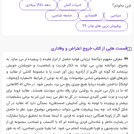
چی بخونم؟
ادبیات واقع گرایانه
ادبیات آلمان
دهه 1970 میلادی
سیاسی
اقتصادی
جامعه شناسی
پرفروش ترین های چاپ 99
قسمت هایی از کتاب خروج اعتراض و وفاداری
معرفی مفهوم دوآتشۀ ارزیابی فواید حاصل از ابراز عقیده را پیچیده تر می سازد. به
وضوح، دوآتشه بودن می تواند به انکار فردیت و شخصیت و خویشتن خویش
بینجامد که گونه ای «گریز از آزادی» زیان آور است یا با مجموعۀ کاملی از عقاید و
باورهای قوی درخصوص تمامی موضوعات روز که به نوعی از شرایط «اسفبار» (چخوف،
اولنکا) نداشتن عقیده دربارۀ هیچ چیزی رنج می برد، ملبس شود. در حالی که کالاهایی
که ما در بازار می خریم به روشنی برای رفاه مادی سودمند هستند، عقاید لزوما برای
فردیت و عزت نفس کلیدی نیستند؛ در کل به نظر می رسد این امر به برخی مشخصات
بیشتر و پیچیده با توجه به روش کمابیش «مستقلی» بستگی دارد که عقاید در آن
شکل گرفته اند. چه بسا پیشرفت هایی بتواند درخصوص موضوع مورد نظر ما حاصل
شود اگر از زاویۀ همگانی دیده شوند نه فردی. تا اینجا عمدتا به تحقیق دربارۀ مشارکت
در رضایت خاطر و شادمانی فردی پرداخته ام که با اکتساب و تصاحب مجموعه ای از
عقاید چندوجهی و قویا تقریرشده انجام می شود. اما یقینا چنین تصاحبی، که به طور