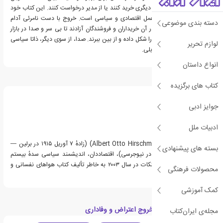
ناراضی می توانند از جای دیگری خرید کنند یا از مدیر درخواست کنند. این کتاب خود
نشان دهنده اتحاد بین عمل اقتصادی و سیاسی است. خروج با دست نامرئی آدام
دسته بندی موضوعی
اسمیت همراه است، که در آن خریداران و فروشندگان آزادند تا بی سر و صدا در بازار
حرکت کنند و دائما روابط را شکل داده و از بین ببرند. صدا، از سوی دیگر، ذاتا سیاسی
لوازم تحریر
است و در برخی مواقع تقابلی.
انواع داستان
درباره آلبرت هیرشمن
کتاب های برگزیده
جوایز ادبی
ادبیات ملل
آلبرت اوتو هرشمن (Albert Otto Hirschmann) (زادهٔ ۷ آوریل ۱۹۱۵ در برلین —
بسته های پیشنهادی
درگذشتهٔ ۱۰ دسامبر ۲۰۱۲ در نیوجرسی)، اقتصاددان، اندیشمند سیاسی سدهٔ بیستم
آلمانی و برندهٔ جایزهٔ لیپینکات در سال ۲۰۰۳ به خاطر تألیف کتاب هواهای نفسانی و
محصولات فرهنگی
منافع است.
کمک آموزشی
دسته بندی های کتاب خروج اعتراض و وفاداری
مجله‌ی ایران‌کتاب