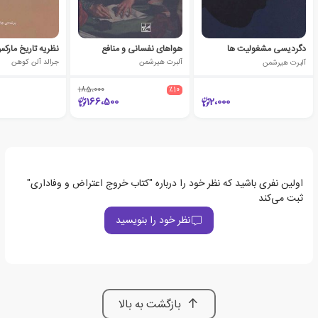
دگردیسی مشغولیت ها
هواهای نفسانی و منافع
نظریه تاریخ مارک
آلبرت هیرشمن
آلبرت هیرشمن
جرالد آلن کوهن
185،000
٪10
166،500
2،000
اولین نفری باشید که نظر خود را درباره "کتاب خروج اعتراض و وفاداری"
ثبت می‌کند
نظر خود را بنویسید
بازگشت به بالا