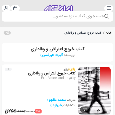
دسته‌بندی
ورود 
سبد خرید
جستجوی کتاب، نویسنده و...
خانه
/
کتاب خروج اعتراض و وفاداری
کتاب خروج اعتراض و وفاداری
نویسنده:
آلبرت هیرشمن
3.1
از
1
رأی
کتاب خروج اعتراض و وفاداری
Exit, Voice, and Loyalty
مترجم:
محمد مالجو
انتشارات:
شیرازه
1
255،000
٪15
300،000