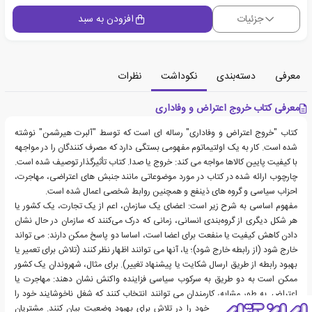
جزئیات
افزودن به سبد
معرفی
دسته‌بندی
نکوداشت
نظرات
معرفی کتاب خروج اعتراض و وفاداری
کتاب "خروج اعتراض و وفاداری" رساله ای است که توسط "آلبرت هیرشمن" نوشته
شده است. کار به یک اولتیماتوم مفهومی بستگی دارد که مصرف کنندگان را در مواجهه
با کیفیت پایین کالاها مواجه می کند: خروج یا صدا. کتاب تأثیرگذار توصیف شده است.
چارچوب ارائه شده در کتاب در مورد موضوعاتی مانند جنبش های اعتراضی، مهاجرت،
احزاب سیاسی و گروه های ذینفع و همچنین روابط شخصی اعمال شده است.
مفهوم اساسی به شرح زیر است: اعضای یک سازمان، اعم از یک تجارت، یک کشور یا
هر شکل دیگری از گروه‌بندی انسانی، زمانی که درک می‌کنند که سازمان در حال نشان
دادن کاهش کیفیت یا منفعت برای اعضا است، اساسا دو پاسخ ممکن دارند: می تواند
خارج شود (از رابطه خارج شود)؛ یا، آنها می توانند اظهار نظر کنند (تلاش برای تعمیر یا
بهبود رابطه از طریق ارسال شکایت یا پیشنهاد تغییر). برای مثال، شهروندان یک کشور
ممکن است به دو طریق به سرکوب سیاسی فزاینده واکنش نشان دهند: مهاجرت یا
اعتراض. به طور مشابه، کارمندان می توانند انتخاب کنند که شغل ناخوشایند خود را
ترک کنند، یا نگرانی های خود را در تلاش برای بهبود وضعیت بیان کنند. مشتریان