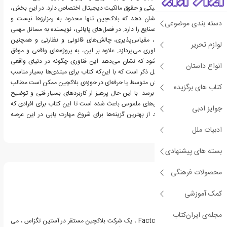
دیجیتال، رأی‌گیری الکترونیکی و حقوق مالکیت دیجیتال اختصاص دارد. در این بخش،
نویسنده تلاش می‌کند نشان دهد که بلاک‌چین تنها محدود به رمزارزها نیست و
دسته بندی موضوعی
پتانسیل تغییر بسیاری از صنایع را دارد. در فصل‌های پایانی، نویسنده به مسائل مهمی
مانند امنیت در بلاکچین، مقیاس‌پذیری، چالش‌های قانونی و نظارتی و همچنین
لوازم تحریر
چشم‌انداز آینده‌ی این فناوری می‌پردازد. علاوه بر این، به پروژه‌های واقعی و موفق
بلاک‌چینی نیز اشاره می‌شود که نشان می‌دهد این فناوری چگونه در دنیای واقعی
انواع داستان
پیاده‌سازی شده است. قابل ذکر است که با این‌که کتاب برای مبتدی‌ها بسیار مناسب
است، اما برای افراد با دانش متوسط یا حرفه‌ای در حوزه‌ی بلاکچین ممکن است مطالب
کتاب های برگزیده
آن بعضا ابتدایی به نظر برسد. با این حال پرهیز از کاربردهای بسیار فنی و توضیح
مفاهیم با استفاده از مثال‌های ملموس باعث شده است تا این کتاب برای افرادی که
جوایز ادبی
آشنایی‌ با بلاکچین ندارند از بهترین گزینه‌ها برای شروع مهارت یابی در این عرصه
است.
ادبیات ملل
بسته های پیشنهادی
درباره تیانا لورنس
محصولات فرهنگی
کمک آموزشی
مجله‌ی ایران‌کتاب
تیانا لورنس مدیر مالی Factom ، یک شرکت بلاکچین مستقر در آستین تگزاس ، می