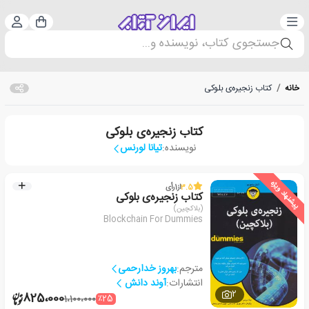
دسته‌بندی
ورود 
سبد خرید
جستجوی کتاب، نویسنده و...
خانه
/
کتاب زنجیره‌ی بلوکی
کتاب زنجیره‌ی بلوکی
نویسنده:
تیانا لورنس
پیشنهاد ویژه
3.5
از
1
رأی
کتاب زنجیره‌ی بلوکی
(بلاکچین)
Blockchain For Dummies
مترجم:
بهروز خدارحمی
انتشارات:
آوند دانش
2
825،000
٪25
1،100،000