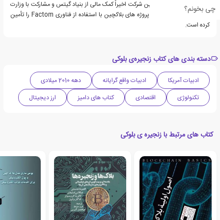
باشد. تحت رهبری وی ، این شرکت اخیراً کمک مالی از بنیاد گیتس و مشارکت با وزارت
چی بخونم؟
امنیت داخلی برای کار در پروژه های بلاکچین با استفاده از فناوری Factom را تأمین
کرده است.
دسته بندی های کتاب زنجیره‌ی بلوکی
ادبیات آمریکا
ادبیات واقع گرایانه
دهه 2010 میلادی
تکنولوژی
اقتصادی
کتاب های دامیز
ارز دیجیتال
کتاب های مرتبط با زنجیره ی بلوکی