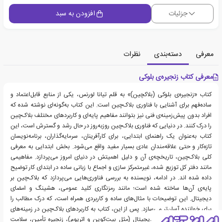
جزئیات
افزودن به سبد
معرفی
دسته‌بندی
نظرات
معرفی کتاب زنجیره‌ی بلوکی
کتاب «زنجیره‌ی بلوکی (بلاکچین)» به قلم تیانا لورنس، یکی از منابع قابل‌اعتماد و
ساده‌فهم برای آشنایی با فناوری بلاک‌چین است. این کتاب به‌گونه‌ای نوشته شده که
افراد بدون پیش‌زمینه‌ی فنی نیز بتوانند مفاهیم پایه‌ای و کاربردهای مختلف بلاک‌چین
را درک کنند. در دنیایی که فناوری بلاک‌چین روزبه‌روز در حال رشد و گسترش است، این
کتاب به‌عنوان یک راهنمای ابتدایی، برای کارآفرینان، سرمایه‌گذاران، برنامه‌نویسان
تازه‌کار و حتی علاقه‌مندان عادی بسیار مفید واقع می‌شود. بخش ابتدایی به معرفی
کلی بلاک‌چین، تاریخچه‌ی آن و دلیل اهمیتش در دنیای امروز می‌پردازد. مفاهیمی
مانند دفتر کل توزیع شده، غیرمتمرکز سازی و اجماع با زبانی ساده در ابتدای کار توضیح
داده شده اند. در ادامه، نویسنده به بررسی فناوری‌هایی می‌پردازد که بلاک‌چین بر
پایه‌ی آن‌ها ساخته شده است؛ مانند رمزنگاری کلید عمومی، هشینگ و امضای
دیجیتال. این توضیحات با مثال‌های ساده و کاربردی همراه است، که درک مطالب را
برای خواننده آسان‌تر می‌سازد. پس از این، کتاب به کاربردهای بلاک‌چین در زمینه‌های
مختلف از جمله ارزهای دیجیتال (مثل بیت‌کوین و اتریوم)، زنجیره تأمین، سلامت