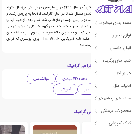
یرجی دونین-برژینسکی "کارو" در سال 1924 در روسلچیس در نزدیکی پرزمیال متولد
شد. در سال 1943، وی از کشور منتقل شد تا در آلمان کار کند، از آنجا به پاریس رفت، و
در آنجا داوطلبانه برای سپاه دوم ارتش لهستان داوطلب شد. کمی بعد، او عازم ایتالیا
دسته بندی موضوعی
شد. پس از جنگ، او در بریتانیای کبیر مستقر شد و در گروه هنرهای کاربردی در پلی
تکنیک بورو در لندن تحصیل کرد. او به عنوان دانشجوی سال دوم، در مسابقه بین
لوازم تحریر
المللی گرافیکی که توسط هفته نامه آمریکایی This Week برای پوستری که آزادی
ملت ها را تبلیغ می کند، برنده شد.
انواع داستان
کتاب های برگزیده
دسته بندی های کتاب طراحی گرافیک
جوایز ادبی
ادبیات لهستان
دهه 1970 میلادی
روانشناسی
ادبیات ملل
هنری
کتاب مصور
آموزشی
بسته های پیشنهادی
محصولات فرهنگی
کتاب های مرتبط با طراحی گرافیک
کمک آموزشی