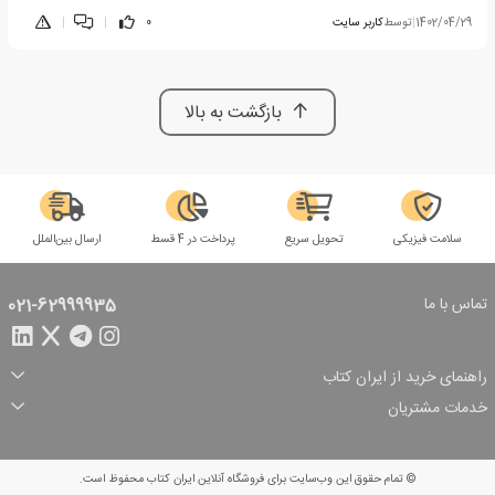
1402/04/29
|
توسط
کاربر سایت
0
|
|
بازگشت به بالا
سلامت فیزیکی
تحویل سریع
پرداخت در 4 قسط
ارسال بین‌الملل
تماس با ما
021-62999935
راهنمای خرید از ایران کتاب
ثبت سفارش
شیوه پرداخت
خدمات مشتریان
تخفیف‌های خرید
شرایط ارسال سفارش
درباره ما
شرایط استفاده
حریم خصوصی
پیگیری سفارش
بازگرداندن سفارش
پرسش‌های متداول
© تمام حقوق این وب‌سایت برای فروشگاه آنلاین ایران کتاب محفوظ است.