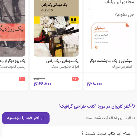
مجله‌ی ایران‌کتاب
چی بخونم؟
مبشران و یک نمایشنامه دیگر
یک مهمانی ،یک رقص
یک روز دیگر از زن
اسلاومیر مروژک
ایزاک باشویس سینگر
ریشارد کاپوشچینس
٪10
185،000
٪10
166،500
28،000
نظر کاربران در مورد "کتاب طراحی گرافیک"
نظر خود را بنویسید
1
نظر تا این لحظه ثبت شده است
سلام اینا کتاب تست هست ؟