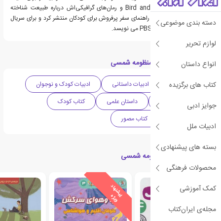
علمی و طبیعی Bird and Moon و رمان‌های گرافیکی‌اش درباره طبیعت شناخته
می‌شود. او همچنین یک راهنمای سفر پرفروش برای کودکان منتشر کرد و برای سریال
دسته بندی موضوعی
PBS Elinor Wonders Why می نویسد.
لوازم تحریر
دسته بندی های کتاب منظومه شمسی
انواع داستان
کتاب های برگزیده
ادبیات کانادا
ادبیات داستانی
ادبیات کودک و نوجوان
دهه 2010 میلادی
داستان علمی
کتاب کودک
جوایز ادبی
کتاب نوجوان
کتاب مصور
ادبیات ملل
بسته های پیشنهادی
کتاب های مرتبط با منظومه شمسی
محصولات فرهنگی
ی
ش
ن
ه
ا
د
و
ی
ژ
کمک آموزشی
پ
ه
مجله‌ی ایران‌کتاب