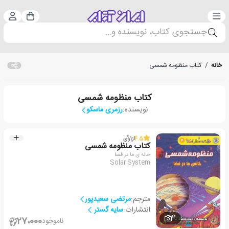
دسته‌بندی
ورود 
سبد خرید
جستجوی کتاب، نویسنده و...
خانه
/
کتاب منظومه شمسی
کتاب منظومه شمسی
نویسنده:
رزمری ماسکو
4.5
از
1
رأی
کتاب منظومه شمسی
خانه ی ما در فضا
Solar System
مترجم:
مرتضی سعیدپور
انتشارات:
سایه گستر
2
27،000
ناموجود