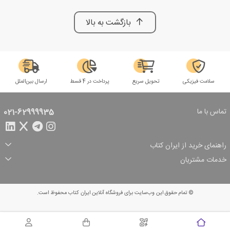
بازگشت به بالا
سلامت فیزیکی
تحویل سریع
پرداخت در 4 قسط
ارسال بین‌الملل
تماس با ما
021-62999935
راهنمای خرید از ایران کتاب
ثبت سفارش
شیوه پرداخت
خدمات مشتریان
تخفیف‌های خرید
شرایط ارسال سفارش
درباره ما
شرایط استفاده
حریم خصوصی
پیگیری سفارش
بازگرداندن سفارش
پرسش‌های متداول
© تمام حقوق این وب‌سایت برای فروشگاه آنلاین ایران کتاب محفوظ است.
سبد خرید