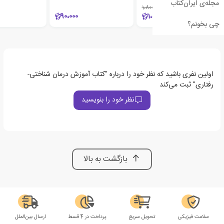
مجله‌ی ایران‌کتاب
1،800،000
٪15
90،000
1،530،000
چی بخونم؟
اولین نفری باشید که نظر خود را درباره "کتاب آموزش درمان شناختی-
رفتاری" ثبت می‌کند
نظر خود را بنویسید
بازگشت به بالا
سلامت فیزیکی
تحویل سریع
پرداخت در 4 قسط
ارسال بین‌الملل