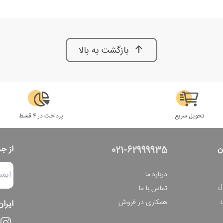
بازگشت به بالا
تحویل سریع
پرداخت در 4 قسط
ن
از ج
021-62999935
درباره ما
ل
تماس با ما
همکاری در فروش
ایران