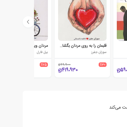
قلبمان را به روی مردان بگشاییم
مردان ویفری زنان اسپاگتی
سوزان جفرز
بیل فارل
699،900
٪25
599،900
٪30
524،925
419،930
59
بت می‌کند