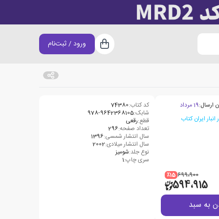
ورود / ثبت‌نام
سبد خرید
ن ارسال:
19 مرداد
کد کتاب:
74380
شابک:
978-9642368105
قطع:
رقعی
تعداد صفحه:
296
سال انتشار شمسی:
1396
سال انتشار میلادی:
2002
نوع جلد:
شومیز
سری چاپ:
1
٪15
699،900
594،915
ن به سبد