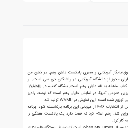
(۲۱ سپتامبر ۱۹۳۶) یک روزنامه‌نگار آمریکایی و مجری پادکست دایان رهم: در ذهن من
ید شده در WAMU، که دارای مجوز از دانشگاه آمریکایی در واشنگتن دی سی است. او
همچنین مجری یک مجموعه باشگاه کتاب ماهانه به نام دایان رهم است. باشگاه کتاب، در WAMU.
یویی عمومی آمریکا در نمایش دایان رهم است که توسط رادیو
 شده است. این نمایش در WAMU تولید شد.
رهم اعلام کرده بود که قصد دارد پس از انتخابات 2016 از میزبانی این برنامه بازنشسته شود. برنامه
دسامبر 2016 ضبط و توزیع شد. رهم اعلام کرد که قصد دارد یک پادکست هفتگی را
رهم، تهیه کننده، راوی و مصاحبه کننده سریال When My Times است که توسط ایستگاه های PBS