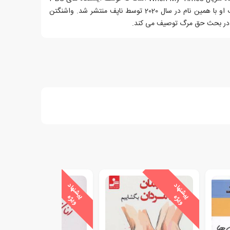
در سراسر کشور توزیع می شود. کتاب او با همین نام در سال 2020 توسط ناپف منتشر شد. واشنگتن
 در بحث حق مرگ توصیف می کند.
ی
ش
ن
ه
ا
د
و
ی
ژ
ی
ش
ن
ه
ا
د
و
ی
ژ
پ
ه
پ
ه