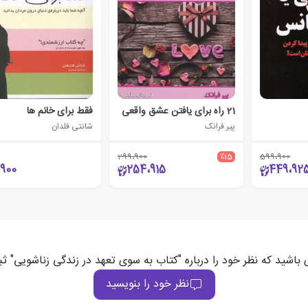
21 راه برای یافتن عشق واقعی
فقط برای خانم ها
پیر فرانک
شانتی فلدان
299،900
٪15
599،900
،900
254،915
449،92
 باشید که نظر خود را درباره "کتاب به سوی تعهد در زندگی زناشویی" ث
نظر خود را بنویسید