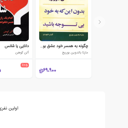
چگونه به همسر خود عشق بورزید، بدون این که به خود بی توجه باشید
دانایی یا شانس
مارتا بالدوین بوریج
آلن کوهن
٪25
5
69،900
اولین نفری