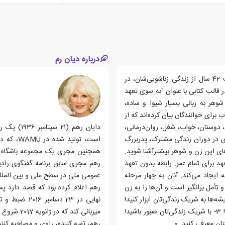
درباره دیان رم
دیان رم و جان بی. رم زن و شوهری هستند که پس از گذشت 42 سال از زندگی زناشویی‌شان، در
قالب کتابی با عنوان "به سوی تعهد
وهر به زبانی بسیار شیوا و ساده،
ب برای خوانندگان بیان کرده‌اند که از
 دوستان، خواب، شغل، روان‌درمانی،
دایان رهم 
ی در دوران زندگی مشترک، پدربزرگ
است، تول
های این زن و شوهر بیشترآشنا شوید.
د برای تمام عمر. رابطه بدون تعهد
رهم مجری سابق برنامه گفتگوی راد
یجاد می‌کند. آنان به چهار مرحله
عمومی ملی در سطح ملی و بین المللی توزیع
أمل برانگیز است و آن‌ها را به زن
ز: 1- احساسات را کنار اندیشه‌ها به شریک زندگی‌تان ابزار کنید!
نهایی در 23 
2- به حساسیت شریک زندگی‌تان و ضعف‌هایش احترام بگذارید! 3- با شریک زندگی‌تان صبور باشید!
میزبانی کند که در ژانویه 2017 شروع به کار کرد.