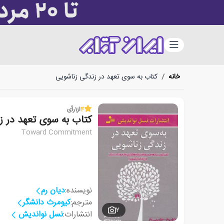
دسته‌بندی
خانه
/
کتاب به سوی تعهد در زندگی زناشویی
4
از
1
رأی
کتاب به سوی تعهد در ز
Toward Commitment
نویسنده:
دیان رم
مترجم:
کیومرث دانشگر
2
انتشارات:
نسل نواندیش