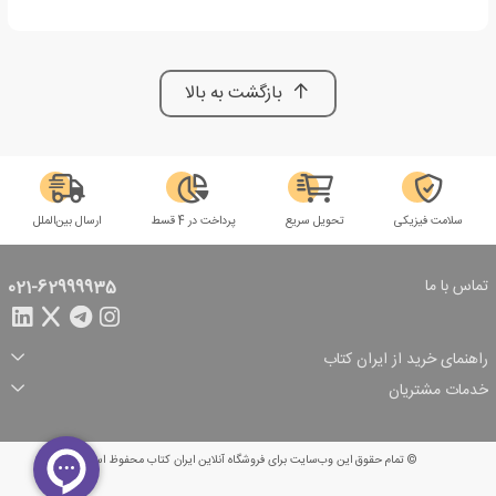
بازگشت به بالا
سلامت فیزیکی
تحویل سریع
پرداخت در 4 قسط
ارسال بین‌الملل
تماس با ما
021-62999935
راهنمای خرید از ایران کتاب
ثبت سفارش
شیوه پرداخت
خدمات مشتریان
تخفیف‌های خرید
شرایط ارسال سفارش
درباره ما
شرایط استفاده
حریم خصوصی
پیگیری سفارش
بازگرداندن سفارش
پرسش‌های متداول
© تمام حقوق این وب‌سایت برای فروشگاه آنلاین ایران کتاب محفوظ است.