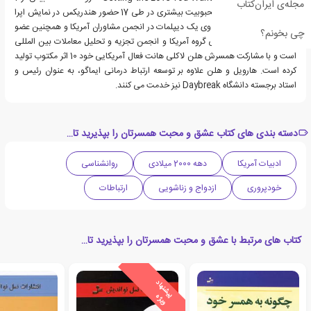
مجله‌ی ایران‌کتاب
میلیون نسخه فروش و محبوبیت بیشتری در طی 17 حضور هندریکس در نمایش اپرا
وینفری کسب کرده است. وی یک دیپلمات در انجمن مشاوران آمریکا و همچنین عضو
چی بخونم؟
بالینی انجمن روان درمانی گروه آمریكا و انجمن تجزیه و تحلیل معاملات بین المللی
است و با مشاركت همسرش هلن لاكلی هانت فعال آمریكایی خود 10 اثر مكتوب تولید
كرده است. هارویل و هلن علاوه بر توسعه ارتباط درمانی ایماگو، به عنوان رئیس و
استاد برجسته دانشگاه Daybreak نیز خدمت می کنند.
دسته بندی های کتاب عشق و محبت همسرتان را بپذیرید تا…
ادبیات آمریکا
دهه 2000 میلادی
روانشناسی
خودپروری
ازدواج و زناشویی
ارتباطات
کتاب های مرتبط با عشق و محبت همسرتان را بپذیرید تا…
ی
ش
ن
ه
ا
د
و
ی
ژ
پ
ه