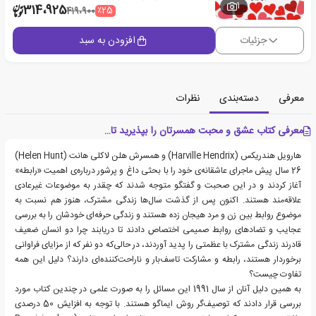
1
314،925
٪25
419،900
جزئیات
افزودن به سبد
معرفی
دسته‌بندی
نظرات
معرفی کتاب عشق و محبت همسرتان را بپذیرید تا…
هارویل هندریکس (Harville Hendrix) و همسرش هلن لاکلی هانت (Helen Hunt)
26 سال پیش ماجرای عاشقانه‌ی خود را با بحثی داغ و پرشور درباره‌ی اهمیت «رابطه»
آغاز کردند و در این صحبت و گفتگو متوجه شدند که چقدر به موضوعات غیرعادی
علاقه‌مند هستند. اکنون پس از گذشت سال‌ها زندگی مشترک، هنوز هم نسبت به
موضوع روابط بین زن و مرد هیجان زده هستند و زندگی حرفه‌ای خودشان را به بررسی
عجایب و تضادهای روابط صمیمی اختصاص دادند تا دریابند چرا دو انسان ضعیف
قادرند زندگی مشترک با عظمتی را پدید آوردند، در حالی‌که دو نفر که از مزایای فراوانی
برخوردار هستند، رابطه و مشارکت تاسف‌بار و ناراحت‌کننده‌ای دارند؟ دلیل این همه
تفاوت چیست؟
به همین دلیل آنان از سال 1991 این مسائل را به صورت علمی در چندین کتاب مورد
بررسی قرار دادند که توصیف‌گر روش ایماگو هستند. با توجه به افزایش 50 درصدی