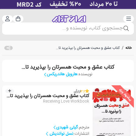
دسته‌بندی
ورود 
سبد خرید
جستجوی کتاب، نویسنده و...
خانه
/
کتاب عشق و محبت همسرتان را بپذیرید تا…
کتاب عشق و محبت همسرتان را بپذیرید تا…
نویسنده:
هارویل هاندریکس
پیشنهاد ویژه
3.2
از
1
رأی
کتاب عشق و محبت همسرتان را بپذیرید تا…
Receiving Love Workbook
مترجم:
گیتی شهیدی
انتشارات:
نسل نواندیش