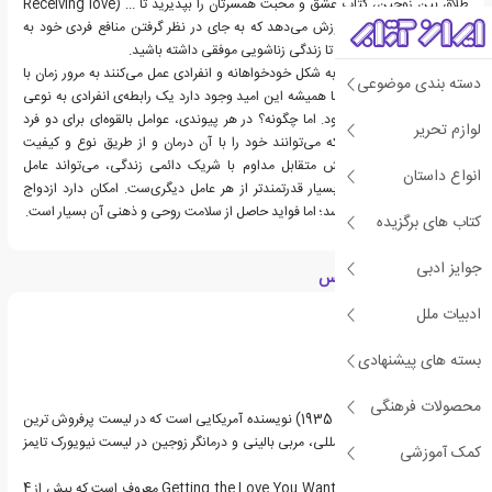
طلاق بین زوجین، کتاب عشق و محبت همسرتان را بپذیرید تا ... (Receiving love
workbook) به شما آموزش می‌دهد که به جای در نظر گرفتن منافع فردی خود به
فواید رابطه‌تان توجه کنید تا زندگی زناشویی موفقی داشته باشید.
روابطی که در آن زوجین به شکل خودخواهانه و انفرادی عمل می‌کنند به مرور زمان با
دسته بندی موضوعی
شکست مواجه می‌شود اما همیشه این امید وجود دارد یک رابطه‌ی انفرادی به نوعی
مشارکت واقعی تبدیل شود. اما چگونه؟ در هر پیوندی، عوامل بالقوه‌ای برای دو فرد
لوازم تحریر
آسیب‌ دیده وجود دارد که می‌توانند خود را با آن درمان و از طریق نوع و کیفیت
ارتباطشان رشد کنند. کنش متقابل مداوم با شریک دائمی زندگی، می‌تواند عامل
انواع داستان
دگرگون‌کننده‌ای باشد که بسیار قدرتمند‌تر از هر عامل دیگری‌ست. امکان دارد ازدواج
همانند یک قمار به نظر برسد؛ اما فواید حاصل از سلامت روحی و ذهنی آن بسیار است.
کتاب های برگزیده
جوایز ادبی
درباره هارویل هاندریکس
ادبیات ملل
بسته های پیشنهادی
محصولات فرهنگی
هارویل هندریکس (متولد 1935) نویسنده آمریکایی است که در لیست پرفروش ترین
نویسنده، سخنران بین المللی، مربی بالینی و درمانگر زوجین در لیست نیویورک تایمز
کمک آموزشی
قرار دارد.
هندریکس بیشتر با کتاب Getting the Love You Want معروف است که بیش از 4