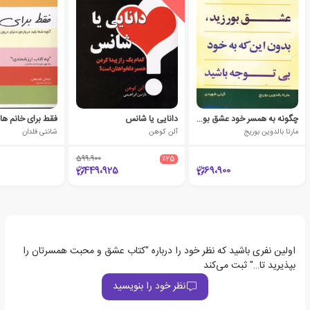
چگونه به همسر خود عشق بورزید، بدون این که به خود بی توجه باشید
دانایی یا شانس
فقط برای خانم ها
مارتا بالدوین بوریج
آلن کوهن
شانتی فلدان
599،900
٪25
449،925
69،900
اولین نفری باشید که نظر خود را درباره "کتاب عشق و محبت همسرتان را
بپذیرید تا…" ثبت می‌کند
نظر خود را بنویسید