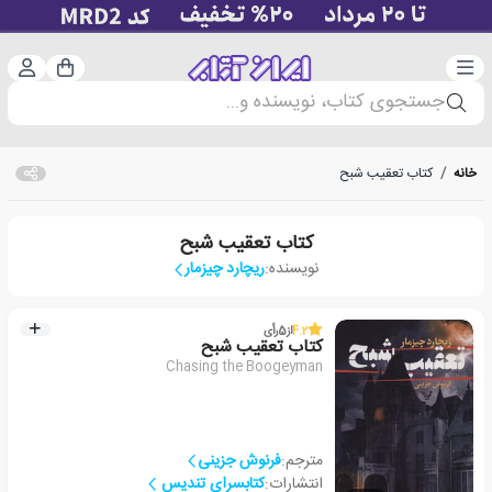
دسته‌بندی
ورود 
سبد خرید
جستجوی کتاب، نویسنده و...
خانه
/
کتاب تعقیب شبح
کتاب تعقیب شبح
نویسنده:
ریچارد چیزمار
4.2
از
5
رأی
کتاب تعقیب شبح
Chasing the Boogeyman
مترجم:
فرنوش جزینی
انتشارات:
کتابسرای تندیس