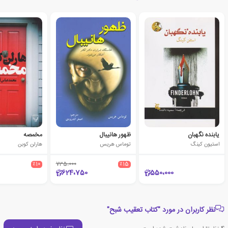
یابنده نگهبان
ظهور هانیبال
مخمصه
استیون کینگ
توماس هریس
هارلن کوبن
٪10
735،000
٪15
624،750
550،000
نظر کاربران در مورد "کتاب تعقیب شبح"