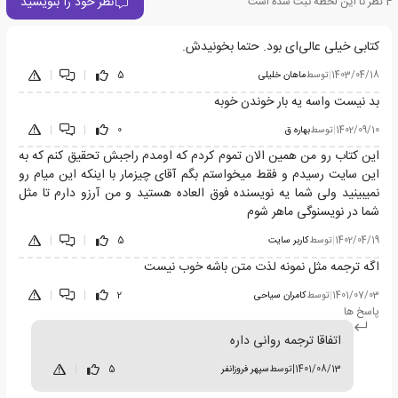
نظر خود را بنویسید
4
نظر تا این لحظه ثبت شده است
کتابی خیلی عالی‌ای بود. حتما بخونیدش.
1403/04/18
|
توسط
ماهان خلیلی
5
|
|
بد نیست واسه یه بار خوندن خوبه
1402/09/10
|
توسط
بهاره ق
0
|
|
این کتاب رو من همین الان تموم کردم که اومدم راجبش تحقیق کنم که به
این سایت رسیدم و فقط میخواستم بگم آقای چیزمار با اینکه این میام رو
نمیبینید ولی شما یه نویسنده فوق العاده هستید و من آرزو دارم تا مثل
شما در نویسنوگی ماهر شوم
1402/04/19
|
توسط
کاربر سایت
5
|
|
اگه ترجمه مثل نمونه لذت متن باشه خوب نیست
1401/07/03
|
توسط
کامران سیاحی
2
|
|
پاسخ ها
اتفاقا ترجمه روانی داره
1401/08/13
|
توسط
سپهر فروزانفر
5
|