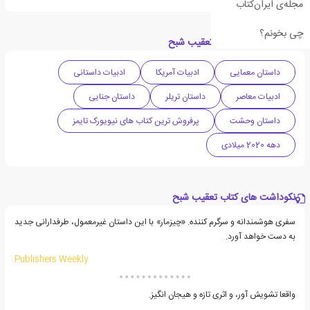
مجله‌ی ایران‌کتاب
چی بخونم؟
دسته بندی های کتاب تعقیب شبح
داستان معمایی
ادبیات آمریکا
ادبیات داستانی
ادبیات معاصر
داستان تریلر
داستان جنایی
داستان وحشت
پرفروش ترین کتاب های نیویورک تایمز
دهه 2020 میلادی
نکوداشت های کتاب تعقیب شبح
سفری هوشمندانه و سرگرم کننده. «چیزمار» با این داستان غیرمعمول، طرفدارانی جدید
به دست خواهد آورد.
Publishers Weekly
واقعا تشویش آور، و اثری تازه و هیجان انگیز.