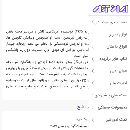
دسته بندی موضوعی
ریچارد توماس چیزمار (زاده ۱۹۶۵) نویسنده آمریکایی، ناشر و سردبیر مجله رقص
لوازم تحریر
قبرستان و صاحب انتشارات رقص قبرستان است. او همچنین ویرایش گلچین ها،
تولید فیلم، نوشتن فیلمنامه و تدریس نویسندگی را انجام می دهد. ریچارد چیزمار
انواع داستان
نویسنده پرفروش نیویورک تایمز، یو اس ای تودی، وال استریت ژورنال، واشنگتن
پست، آمازون و هفتگی ناشران است.
کتاب های برگزیده
او نویسنده (همراه با استفان کینگ) رمان، جعبه دکمه گوندی و بنیانگذار/ناشر مجله
رقص قبرستان و چاپ کتاب انتشارات گورستان است. او بیش از 35 گلچین را ویرایش
جوایز ادبی
کرده است و داستان کوتاه او در ده ها نشریه منتشر شده است، از جمله چندین نسخه
از مجله اسرار الری کوئین و 25 بهترین داستان جنایی و رمزآلود سال. او برنده دو جایزه
ادبیات ملل
جهانی فانتزی، چهار جایزه بین المللی جوایز انجمن وحشت و جایزه هیئت امنای
HWA. شده است.
بسته های پیشنهادی
ویژگی های کتاب تعقیب شبح
محصولات فرهنگی
کمک آموزشی
از کتاب های پرفروش نیویورک تایمز
نامزد جایزه بهترین داستان وحشت گودریدز سال 2021