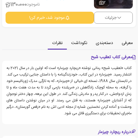
2
130،000
ناموجود
جزئیات
موجود شد، خبرم کن!
معرفی
دسته‌بندی
نکوداشت
نظرات
معرفی کتاب تعقیب شبح
کتاب «تعقیب شبح» رمانی نوشته «ریچارد چیزمار» است که اولین بار در سال 2021 به
انتشار رسید. «چیزمار» در این کتاب، خودزندگینامه را با داستان جنایی ترکیب می کند.
در تابستان سال 1988، نسخه ای خیالی از «چیزمار»، که به تازگی مدرک ژورنالیسم خود
را گرفته، به محله کوچک زادگاهش در «مریلند» بازمی گردد تا به مدت هفت ماه و تا
زمان ازدواجش، در کنار پدر و مادرش زندگی کند. در طول این برهه، چهار دختر نوجوان
که از آشنایان «چیزمار» هستند، به قتل می رسند. او در میان نوشتن داستان های
وحشت و آماده کردن نخستین شماره از مجله ادبی اش به نام «رقص گورستان»، درگیر
ماجرای تحقیقات برای دستگیری قاتل می شود.
درباره ریچارد چیزمار