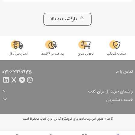
بازگشت به بالا
سلامت فیزیکی
تحویل سریع
پرداخت در 4 قسط
ارسال بین‌الملل
تماس با ما
021-62999935
راهنمای خرید از ایران کتاب
ثبت سفارش
شیوه پرداخت
خدمات مشتریان
تخفیف‌های خرید
شرایط ارسال سفارش
درباره ما
شرایط استفاده
حریم خصوصی
پیگیری سفارش
بازگرداندن سفارش
پرسش‌های متداول
© تمام حقوق این وب‌سایت برای فروشگاه آنلاین ایران کتاب محفوظ است.