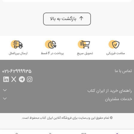
بازگشت به بالا
سلامت فیزیکی
تحویل سریع
پرداخت در 4 قسط
ارسال بین‌الملل
تماس با ما
021-62999935
راهنمای خرید از ایران کتاب
ثبت سفارش
شیوه پرداخت
خدمات مشتریان
تخفیف‌های خرید
شرایط ارسال سفارش
درباره ما
شرایط استفاده
حریم خصوصی
پیگیری سفارش
بازگرداندن سفارش
پرسش‌های متداول
© تمام حقوق این وب‌سایت برای فروشگاه آنلاین ایران کتاب محفوظ است.