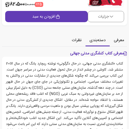
2
82،500
٪25
110،000
جزئیات
افزودن به سبد
معرفی
دسته‌بندی
نظرات
معرفی کتاب کنشگری مدنی جهانی
کتاب «کنشگری مدنی جهانی، در حال دگرگونی» نوشته ریچارد یانگ که در سال 2017
منتشر شد، کاوشی در چشم انداز در حال تحول فعالیت مدنی در سراسر جهان است.
این کتاب بررسی می‌کند که چگونه شکل‌های جدیدی از مشارکت مدنی در واکنش به
تغییرات مختلف سیاسی، اجتماعی و تکنولوژیکی در جای جای جهان در حال ظهور
است. در چند دهه گذشته، سازمان‌های سنتی جامعه مدنی (CSO) به دلیل تمرکز بیش
از حد بر سازمان‌های غیردولتی به سبک غربی (NGO) که اغلب فاقد ریشه‌های محلی
هستند، با انتقاد مواجه شده‌اند. در مقابل، اشکال جدیدی از کنش‌گری مدنی در حال
شکل گیری‌اند که پویایی بیشتر، سیال بودن و ماهیت مردمی واقعی‌تری دارند. یانگ بر
ظهور اشکال متنوع و نوآورانه فعالیت مدنی، از جمله جنبش‌های اعتراضی، انجمن‌های
اجتماعی و کمپین‌های آنلاین تأکید می‌کند. این اشکال جدید اغلب خودانگیخته‌تر و
ساختارمندی کمتری نسبت به سازمان‌های مدنی سنتی دارند که این امر باعث می‌شود