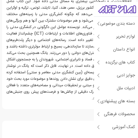
انعطاف‌پذیری و پاسخگویی بیشتری به مسائل مدنی داده شود. این کتاب شامل
مطالعات موردی از هشت کشور برزیل، مصر، هند، کنیا، تایلند، تونس، ترکیه و اوکراین
است. این مثال‌ها نشان می‌دهد که چگونه کنش‌گری مدنی با زمینه‌های مختلف
سیاسی و اجتماعی سازگار می‌شود و هم موضوعات مشترک بین آنها و هم ویژگی‌های
دسته بندی موضوعی
منحصربه‌فرد ملی را آشکار می‌کند. نویسنده عوامل این دگرگونی در کنشگری مدنی را
توضیح می‌دهد. گسترش فناوری‌های اطلاعات و ارتباطات (ICT) چشم‌انداز فعالیت
لوازم تحریر
مدنی را به طور اساسی تغییر داده است. رسانه‌های اجتماعی و دیگر پلت‌فرم‌های
دیجیتال فعالان را قادر می‌سازند تا سازماندهی، بسیج و ارتباط موثرتری داشته باشند و
انواع داستان
غالبا رسانه‌های سنتی و کنترل‌های دولتی را دور می‌زنند. یانگ همچنین بحث می‌کند
که چگونه سرکوب سیاسی، فساد و نابرابری اجتماعی، شهروندان را به جستجوی اشکال
کتاب های برگزیده
جدید کنشگری مدنی سوق داده است. در نهایت، قابل ذکر است که یانگ در نوشتار
کتاب از یک رویکردی مقایسه‌ای (بین کنشگری مدنی معاصر و سنتی) استفاده کرده
جوایز ادبی
است و از مطالعات موردی دقیق برای نشان دادن روندها و موضوعات مورد بحث خود
بهره گرفته است. تحلیل او مبتنی بر تحقیقات میدانی و مصاحبه‌های متعدد با فعالان
ادبیات ملل
مدنی است که مجموعا درک دقیقی از چالش‌ها و فرصت‌های پیش روی جنبش‌های
مدنی معاصر ارائه می‌دهند.
بسته های پیشنهادی
محصولات فرهنگی
درباره ریچارد یانگ
کمک آموزشی