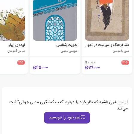
نقد فرهنگ و سیاست در اندیشه مولانا
هویت شناسی
ایده ی ایران
علی تاجدینی
موسی نجفی
عباس آخوندی
٪15
140،000
٪15
45،000
119،000
اولین نفری باشید که نظر خود را درباره "کتاب کنشگری مدنی جهانی" ثبت
می‌کند
نظر خود را بنویسید