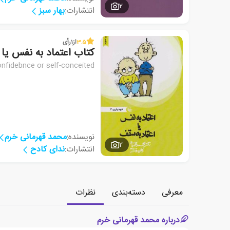
2
انتشارات:
بهار سبز
3.5
از
1
رأی
کتاب اعتماد به نفس یا 
onfidebnce or self-conceited
نویسنده:
محمد قهرمانی خرم
2
انتشارات:
ندای کادح
معرفی
دسته‌بندی
نظرات
درباره محمد قهرمانی خرم