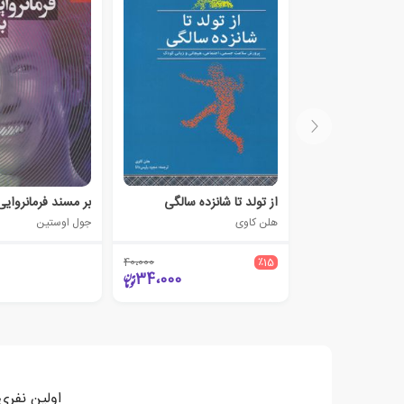
از تولد تا شانزده سالگی
هلن کاوی
جول اوستین
40،000
٪15
34،000
اولین نفری 