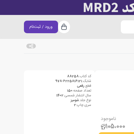
ورود / ثبت‌نام
سبد خرید
کد کتاب:
88258
شابک:
978-6225816121
قطع:
رقعی
تعداد صفحه:
150
سال انتشار شمسی:
1402
نوع جلد:
شومیز
سری چاپ:
2
ناموجود
105،000