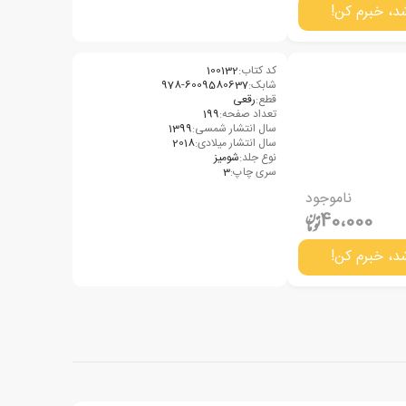
د، خبرم کن!
کد کتاب:
100132
شابک:
قطع:
رقعی
تعداد صفحه:
199
سال انتشار شمسی:
1399
سال انتشار میلادی:
2018
نوع جلد:
شومیز
سری چاپ:
3
ناموجود
40،000
د، خبرم کن!