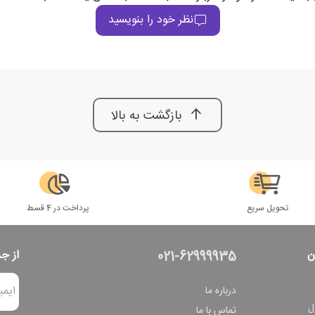
نظر خود را بنویسید
بازگشت به بالا
تحویل سریع
پرداخت در 4 قسط
ن
از ج
021-62999935
درباره ما
ل
تماس با ما