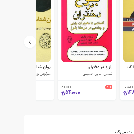
من استرس دارم اما آن را کنترل می کنم
بلوغ در دختران
روان شناسی در چند دقیقه
شمس الدین حسینی
مارکوس ویکس
60،000
٪10
175،00
210،000
54،000
14
ثبت می‌کند