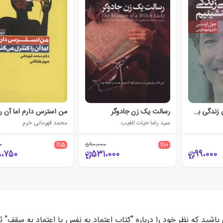
بر مسند فرمانروایی زندگی بشینیم
رسالت یک زن جادوگر
سید رضا حیات الغیب
محمد قهرمانی خرم
0
٪15
590،000
٪10
8،750
531،000
99،000
باشید که نظر خود را درباره "کتاب اعتماد به نفس یا اعتماد به سقف" 