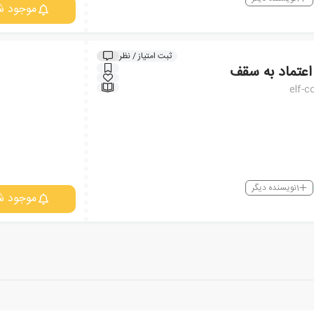
موجود ش
ثبت امتیاز / نظر
اعتماد به سقف
elf-c
1
نویسنده دیگر
موجود ش