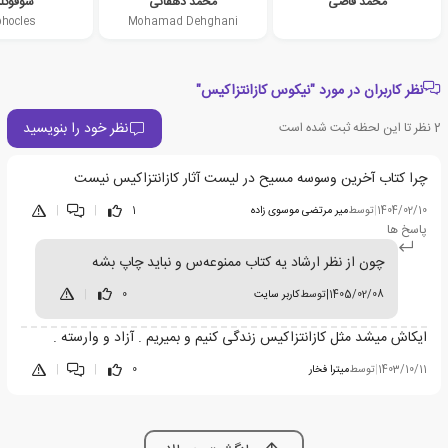
محمد قاضی
محمد دهقانی
سوفوک
phocles
Mohamad Dehghani
نظر کاربران در مورد "نیکوس کازانتزاکیس"
نظر خود را بنویسید
2
نظر تا این لحظه ثبت شده است
چرا کتاب آخرین وسوسه مسیح در لیست آثار کازانتزاکیس نیست
1404/02/10
|
توسط
میر مرتضی موسوی زاده
1
|
|
پاسخ ها
چون از نظر ارشاد یه کتاب ممنوعه‌س و نباید چاپ بشه
1405/02/08
|
توسط
کاربر سایت
0
|
ایکاش میشد مثل کازانتزاکیس زندگی کنیم و بمیریم . آزاد و وارسته .
1403/10/11
|
توسط
میترا فخار
0
|
|