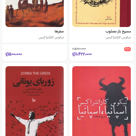
مسیح باز مصلوب
سفرها
نیکوس کازانتزاکیس
نیکوس کازانتزاکیس
1،580،000
٪10
500،000
1،422،000