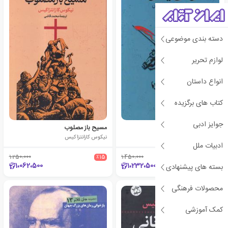
دسته بندی موضوعی
لوازم تحریر
انواع داستان
کتاب های برگزیده
جوایز ادبی
آزادی یا مرگ
مسیح باز مصلوب
نیکوس کازانتزاکیس
نیکوس کازانتزاکیس
ادبیات ملل
1،250،000
٪15
1،450،000
٪15
1،062،500
1،232،500
بسته های پیشنهادی
محصولات فرهنگی
کمک آموزشی