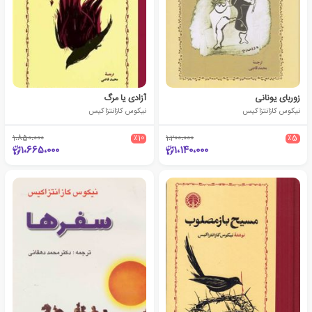
زوربای یونانی
آزادی یا مرگ
نیکوس کازانتزاکیس
نیکوس کازانتزاکیس
1،850،000
٪10
1،200،000
٪5
1،665،000
1،140،000