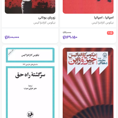
اسپانیا ، اسپانیا
زوربای یونانی
نیکوس کازانتزاکیس
نیکوس کازانتزاکیس
199،000
٪15
800،000
169،150