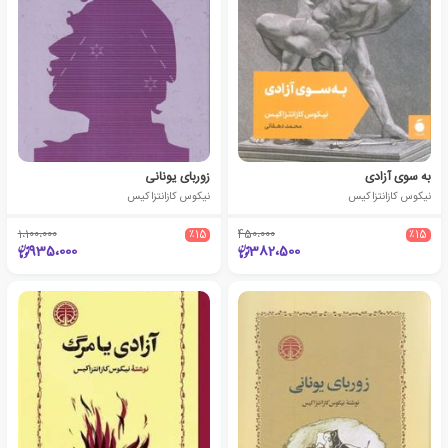
به سوی آزادی
زوربای یونانی
نیکوس کازانتزاکیس
نیکوس کازانتزاکیس
1،100،000
٪15
450،000
٪15
935،000
382،500