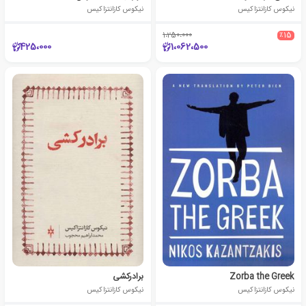
نیکوس کازانتزاکیس
نیکوس کازانتزاکیس
1،250،000
٪15
425،000
1،062،500
Zorba the Greek
برادرکشی
نیکوس کازانتزاکیس
نیکوس کازانتزاکیس