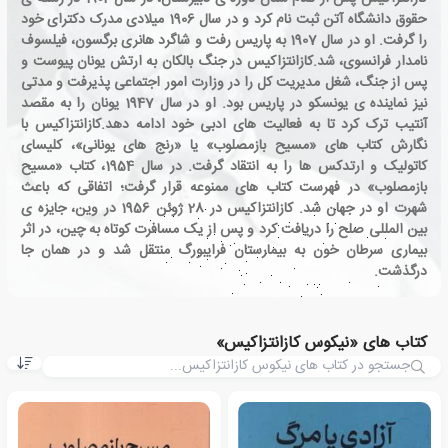
حقوق دانشگاه آتن ثبت نام کرد و در سال 1906 میلادی مدرک دکترای خود
را گرفت. او در سال 1907 به پاریس رفت و شاگرد هانری برگسون، فیلسوف
نامدار فرانسوی، شد.کازانتزاکیس در جنگ بالکان به ارتش یونان پیوست و
پس از جنگ، شغل مدیریت کل را در وزارت امور اجتماعی پذیرفت و مدتی
نیز نماینده ی یونسکو در پاریس بود. او در سال 1947 یونان را به مقصد
آنتیب ترک کرد تا به فعالیت های ادبی خود ادامه دهد.کازانتزاکیس با
نگارش کتاب های «مسیح بازمصلوب» یا «رنج های یونانی»، کلیسای
کاتولیک و ارتدکس ها را به انتقاد گرفت. در سال 1954، کتاب «مسیح
بازمصلوب» در فهرست کتاب های ممنوعه قرار گرفت؛ اتفاقی که باعث
شهرت او در جهان شد. کازانتزاکیس در 28 ژوئن 1956 در وین، جایزه ی
بین المللی صلح را دریافت کرد و پس از یک مسافرت کوتاه به چین، در اثر
بیماری سرطان خون به بیمارستان فرایبورگ منتقل شد و در همان جا
درگذشت.
کتاب های «نیکوس کازانتزاکیس»