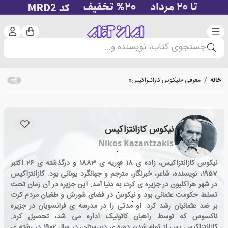
دسته‌بندی
ورود 
سبد خرید
جستجوی کتاب، نویسنده و...
خانه
/
معرفی «نیکوس کازانتزاکیس»
نیکوس کازانتزاکیس
Nikos Kazantzakis
نیکوس کازانتزاکیس، زاده ی 18 فوریه ی 1883 و درگذشته ی 26 اکتبر
1957، نویسنده، شاعر، خبرنگار، مترجم و جهانگرد یونانی بود. کازانتزاکیس
در شهر هراکلیون در جزیره ی کرت به دنیا آمد. این جزیره در آن زمان تحت
تسلط حکومت عثمانی بود و نیکوس در فضای شورش و طغیان مردم کرت
بر ضد عثمانیان رشد کرد. او مدتی را در مدرسه ی فرانسویان در جزیره
ناکسوس که توسط راهبان کاتولیک اداره می شد، تحصیل کرد.
کازانتزاکیس پس از تمام شدن دوره ی دبیرستان، در سال 1902 در رشته ی