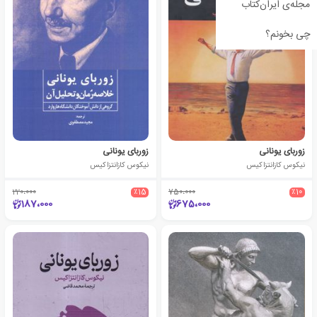
مجله‌ی ایران‌کتاب
چی بخونم؟
زوربای یونانی
زوربای یونانی
نیکوس کازانتزاکیس
نیکوس کازانتزاکیس
220،000
٪15
750،000
٪10
187،000
675،000