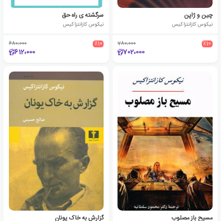
چین و ژاپن
سرگشته ی راه حق
نیکوس کازانتزاکیس
نیکوس کازانتزاکیس
680،000
٪10
780،000
٪10
612،000
702،000
مسیح باز مصلوب
گزارش به خاک یونان