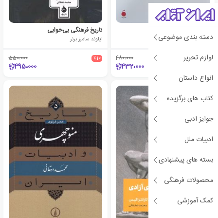
ابن خلدون
تاریخ فرهنگی بی‌خوابی
دسته بندی موضوعی
رابرت اروین
ایلوند سامرز برنر
لوازم تحریر
550،000
٪10
480،000
٪10
495،000
432،000
انواع داستان
کتاب های برگزیده
جوایز ادبی
ادبیات ملل
بسته های پیشنهادی
محصولات فرهنگی
کمک آموزشی