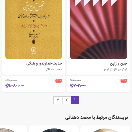
چین و ژاپن
حدیث خداوندی و بندگی
نیکوس کازانتزاکیس
محمد دهقانی
1،200،000
٪10
780،000
٪10
1،080،000
702،000
3
2
1
نویسندگان مرتبط با محمد دهقانی