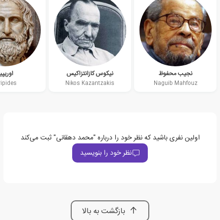
نجیب محفوظ
نیکوس کازانتزاکیس
اوریپی
ripides
Nikos Kazantzakis
Naguib Mahfouz
اولین نفری باشید که نظر خود را درباره "محمد دهقانی" ثبت می‌کند
نظر خود را بنویسید
بازگشت به بالا