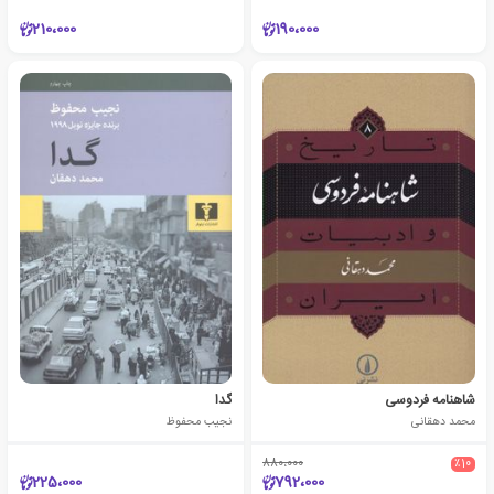
210،000
190،000
شاهنامه فردوسی
گدا
محمد دهقانی
نجیب محفوظ
880،000
٪10
225،000
792،000