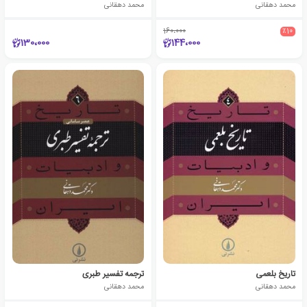
محمد دهقانی
محمد دهقانی
160،000
٪10
130،000
144،000
تاریخ بلعمی
ترجمه تفسیر طبری
محمد دهقانی
محمد دهقانی