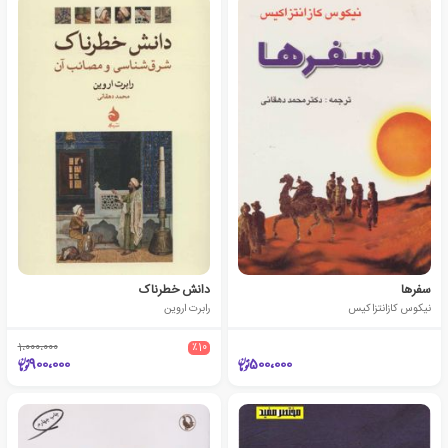
سفرها
دانش خطرناک
نیکوس کازانتزاکیس
رابرت اروین
1،000،000
٪10
900،000
500،000