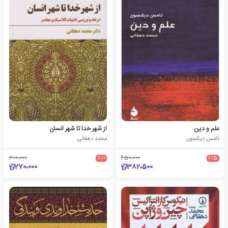
علم و دین
از شهر خدا تا شهر انسان
تامس دیکسون
محمد دهقانی
300،000
٪10
450،000
٪15
270،000
382،500