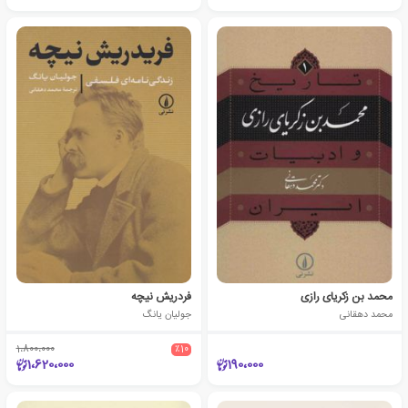
محمد بن زکریای رازی
فردریش نیچه
محمد دهقانی
جولیان یانگ
1،800،000
٪10
1،620،000
190،000