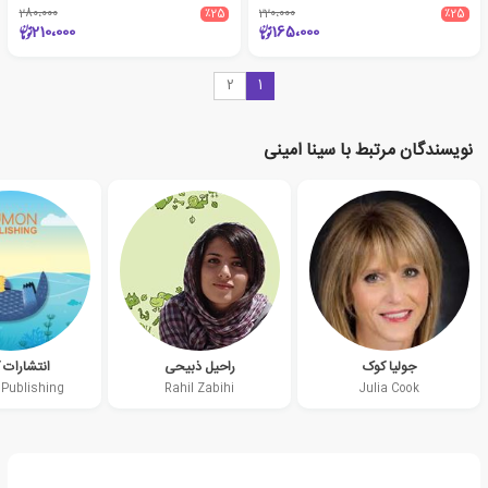
280،000
٪25
220،000
٪25
210،000
165،000
2
1
نویسندگان مرتبط با سینا امینی
جولیا کوک
راحیل ذبیحی
انتشارات 
Publishing
Rahil Zabihi
Julia Cook