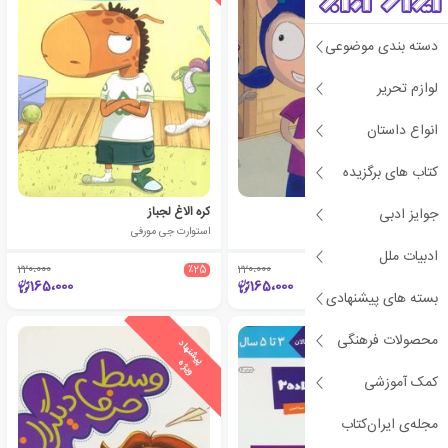
دسته بندی موضوعی
لوازم تحریر
انواع داستان
کتاب های برگزیده
ای وای گم شدم
کره الاغ لجباز
جوایز ادبی
استوارت جی مورفی
استوارت جی مورفی
ادبیات ملل
220،000
٪25
220،000
٪25
165،000
165،000
بسته های پیشنهادی
محصولات فرهنگی
ی
ش
ن
ه
ا
د
و
ی
ژ
ی
ش
ن
ه
ا
د
و
ی
ژ
پ
ه
پ
ه
کمک آموزشی
مجله‌ی ایران‌کتاب