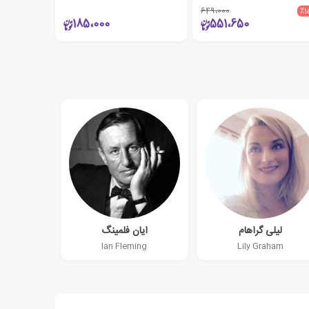
649،000
٪1
185،000
551،650
لیلی گراهام
ایان فلمینگ
Ian Fleming
Lily Graham