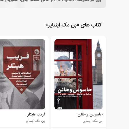
کتاب های «بن مک اینتایر»
جاسوس و خائن
فریب هیتلر
بن مک اینتایر
بن مک اینتایر