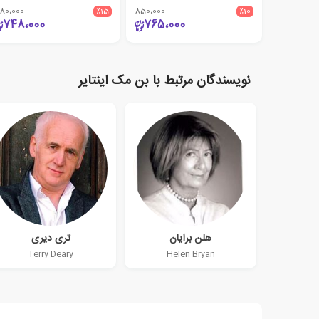
80،000
٪15
850،000
٪10
748،000
765،000
نویسندگان مرتبط با بن مک اینتایر
هلن برایان
تری دیری
Terry Deary
Helen Bryan