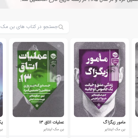
مامور زیگزاگ
عملیات اتاق ۱۳
یک
بن مک اینتایر
بن مک اینتایر
بن