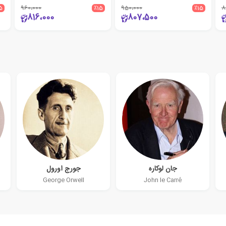
5
960،000
٪15
950،000
٪15
8
816،000
807،500
جان لوکاره
جورج اورول
George Orwell
John le Carré