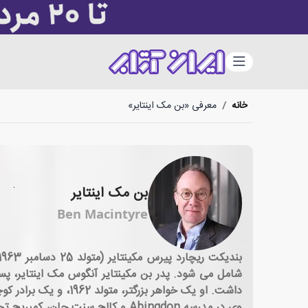
دسته‌بندی
خانه
/
معرفی «بن مک اینتایر»
بن مک اینتایر
Ben Macintyre
شامل می شود. پدر بن مکینتایر آنگوس مک اینتایر، پسر
داشت. او یک خواهر بزرگتر، متولد 1962، و یک برادر کوچکتر، متولد 1971 دارد. از طرف مادر او با باروت های هاروی و برکلی پاژه خویشاوند است.
وی در مدرسه Abingdon و کالج سنت جان، کمبریج تحصیل کرد و در سال 1985 در رشته تاریخ فارغ التحصیل شد.