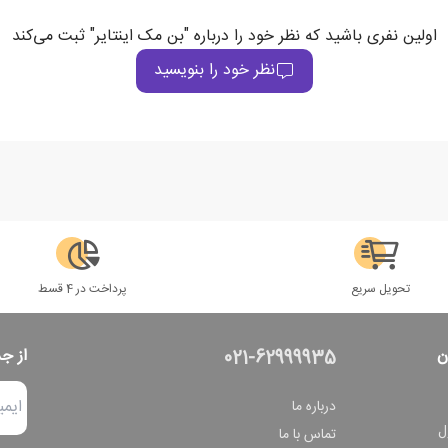
اولین نفری باشید که نظر خود را درباره "بن مک اینتایر" ثبت می‌کند
نظر خود را بنویسید
تحویل سریع
پرداخت در 4 قسط
ن
از ج
021-62999935
درباره ما
ل
تماس با ما