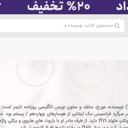
جستجوی کتاب، نویسنده و...
بندیکت ریچارد پیرس مکینتایر (متولد 25 دسامبر 1963) نویسنده، مورخ، منتقد و ستون نویس انگلی
 سرگرد فرانسیس مک اینتایر، از هوسارهای چهاردهم / بیستم بود. ما