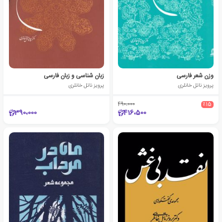
وزن شعر فارسی
زبان شناسی و زبان فارسی
پرویز ناتل خانلری
پرویز ناتل خانلری
490،000
٪15
390،000
416،500