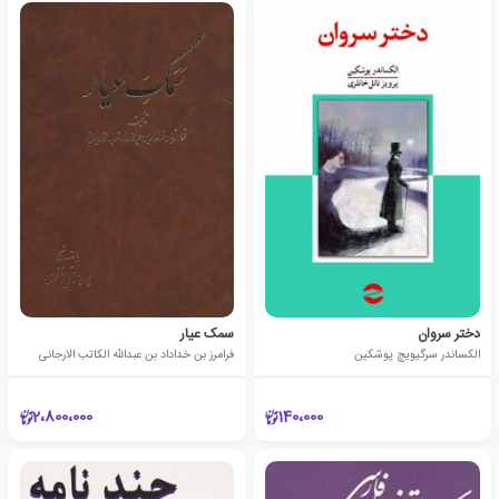
دختر سروان
سمک عیار
الکساندر سرگیویچ پوشکین
فرامرز بن خداداد بن عبدالله الکاتب الارجانی
2،800،000
140،000