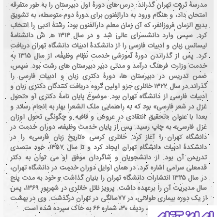
مدرسهٔ ثروت تهران گذراند. درس های دورهٔ اول دبیرستان را به طور متفرقه
امتحان داد، و هنگام ورود به دارالفنون برای دورهٔ دوم متوسطه، به تشویق
بدیع الزمان فروزانفر، که آن زمان معلم دارالفنون بود، رشتهٔ ادبی را انتخاب
کرد. سپس وارد دانشسرای عالی شد و در سال ۱۳۱۴ ه‍. ش دانشنامهٔ
لیسانس زبان و ادبیات فارسی را از دانشکدهٔ ادبیات دانشگاه تهران دریافت
کرد. پس از گذراندن دورهٔ آموزشی خدمت نظام وظیفه، از سال ۱۳۱۵ به
خدمت وزارت فرهنگ درآمد و مدتی دبیر دبیرستان های رشت بود. سپس،
ضمن تدریس در دبیرستان ها، دورهٔ دکتری زبان و ادبیات فارسی را
گذراند.در سال ۱۳۲۲ خانلری جزو اولین گروه دریافت کنندگان دکتری زبان و
ادبیات فارسی از دانشگاه تهران بود. موضوع پایان نامهٔ دکتری او «تحول
غزل در شعر فارسی» بود که به راهنمایی ملک الشعرا بهار به انجام رساند و
بعدا با عنوان «تحقیق انتقادی در عروض و قافیه و چگونگی تحول اوزان
غزل فارسی» به چاپ رسید. پس از پایان خدمت وظیفه، دوران خدمت در
دانشگاه تهران را آغاز کرد. خانلری کرسی «تاریخ زبان فارسی» را در
دانشکدهٔ ادبیات دانشگاه تهران ایجاد کرد و تا سال ۱۳۵۷، خود متصدی
تدریس آن بود. از دانشجویان و شاگردان موفق او می توان به دکتر
قدمعلی سرامی اشاره کرد. در همان اوایل دوران خدمت در دانشگاه تهران،
در سال ۱۳۲۵ انتشارات دانشگاه تهران را بنیان گذاشت و خود به مدت پنج
سال مدیریت آن را برعهده داشت. پرویز ناتل خانلری در شهریور ۱۳۶۹، پس
از یک دوره بیماری طولانی، در ۷۷سالگی در تهران درگذشت. وی در بهشت
زهرای تهران قطعه ۷۳، ردیف ۳۰، شماره ۶۶ به خاک سپرده شده است.