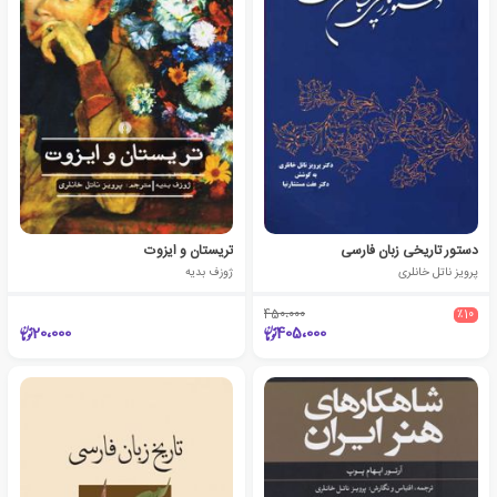
دستور تاریخی زبان فارسی
تریستان و ایزوت
پرویز ناتل خانلری
ژوزف بدیه
450،000
٪10
20،000
405،000