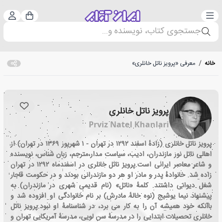
دسته‌بندی
ورود 
سبد خرید
جستجوی کتاب، نویسنده و...
خانه
/
معرفی «پرویز ناتل خانلری»
پرویز ناتل خانلری
Prviz Natel Khanlari
پرویز ناتل خانلری (زادهٔ اسفند ۱۲۹۲ در تهران - ۱ شهریور ۱۳۶۹ در تهران) از
اهالی ناتل نور مازندران، ادیب، سیاست مدار،مترجم، زبان شناس، نویسنده
و شاعر معاصر ایرانی است.پرویز ناتل خانلری در اسفندماه ۱۲۹۲ در تهران
زاده شد. خانوادهٔ پدر و مادر او هر دو مازندرانی بودند و در حکومت قاجار
شغل دیوانی داشتند. کلمهٔ «ناتل» (نام قدیمی شهری در مازندران) به
پیشنهاد نیما یوشیج (نوه خالهٔ مادرش) بر نام خانوادگی او افزوده شد و
باآنکه خود همیشه آن را به کار می برد، در شناسنامهٔ او نبود.پرویز ناتل
خانلری تحصیلات ابتدایی را در مدرسهٔ سن لویی، مدرسهٔ آمریکایی تهران و