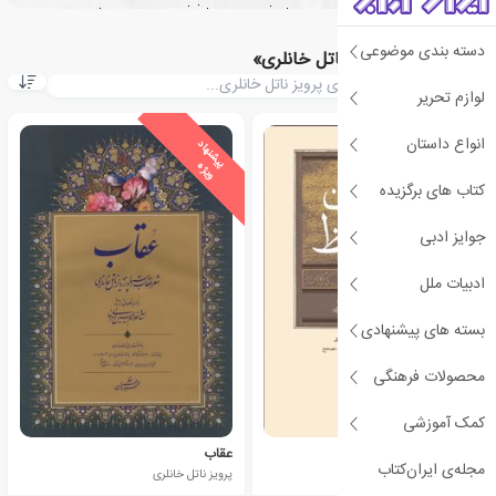
دسته بندی موضوعی
کتاب های «پرویز ناتل خانلری»
لوازم تحریر
انواع داستان
ی
ش
ن
ه
ا
د
و
ی
ژ
پ
ه
کتاب های برگزیده
جوایز ادبی
ادبیات ملل
بسته های پیشنهادی
محصولات فرهنگی
کمک آموزشی
دیوان حافظ
عقاب
مجله‌ی ایران‌کتاب
حافظ
پرویز ناتل خانلری