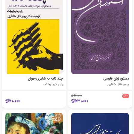
دستور زبان فارسی
چند نامه به شاعری جوان
پرویز ناتل خانلری
راینر ماریا ریلکه
590،000
٪10
70،000
531،000