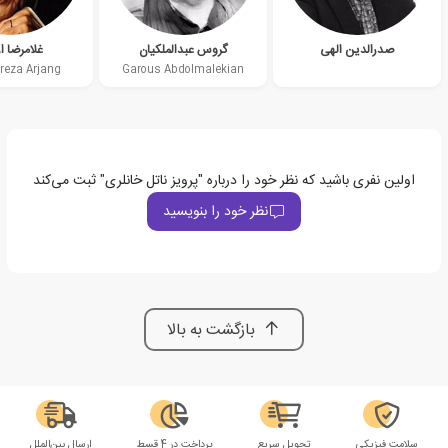
صدرالدین الهی
گروس عبدالملکیان
غلامرضا ا
eza Arjang
Garous Abdolmalekian
اولین نفری باشید که نظر خود را درباره "پرویز ناتل خانلری" ثبت می‌کند
نظر خود را بنویسید
بازگشت به بالا
سلامت فیزیکی
تحویل سریع
پرداخت در 4 قسط
ارسال بین‌الملل