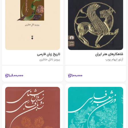
شاهکارهای هنر ایران
تاریخ زبان فارسی
آرتور اپهام پوپ
پرویز ناتل خانلری
1،800،000
100،000