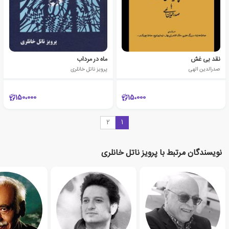
نقد بی غش
ماه در مرداب
صدرالدین الهی
پرویز ناتل خانلری
150،000
15،000
2
1
نویسندگان مرتبط با پرویز ناتل خانلری