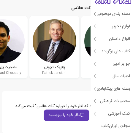
نویسندگان مرتبط با نات هانس
دسته بندی موضوعی
لوازم تحریر
انواع داستان
کتاب های برگزیده
جوایز ادبی
ریچارد روملت
پاتریک لنچونی
سانجیت پل 
Paul Choudary
Patrick Lencioni
Richard Rumelt
ادبیات ملل
بسته های پیشنهادی
محصولات فرهنگی
اولین نفری باشید که نظر خود را درباره "نات هانس" ثبت می‌کند
کمک آموزشی
نظر خود را بنویسید
مجله‌ی ایران‌کتاب