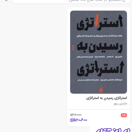
استراتژی رسیدن به استراتژی
مارتین ریوز
548،000
٪5
520،600