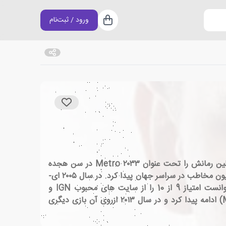
ورود / ثبت‌نام
سبد خرید
دیمیتری گلوخوف، زاده ی ۱۲ ژوئن ۱۹۷۹، روزنامه نگار و رمان نویس است که داستان های سیاسی اجتماعی می نویسد. او اولین رمانش را تحت عنوان ۲۰۳۳ Metro در سن هجده
سالگی منتشر کرد. او این رمان را در سال ۲۰۰۲ میلادی به صورت رایگان در وب سایت شخصی اش منتشر کرد که بالغ بر سه میلیون مخاطب در سراسر جهان پیدا کرد. در سال ۲۰۰۵ ای-
گیمز اقدام به ساخت یک بازی رایانه ای با همین عنوان کرد و در سال ۲۰۱۰ آن را منتشر ساخت. این بازی بعد از انتشار توانست امتیاز 9 از 10 را از سایت های محبوب IGN و
gamespot دریافت کند.در سال ۲۰۰۷ وی رمان It's Getting Darker را منتشر کرد که در سال ۲۰۰۹ با عنوان (Metro 2034) ادامه پیدا کرد و در سال ۲۰۱۳ ازروی آن بازی دیگری