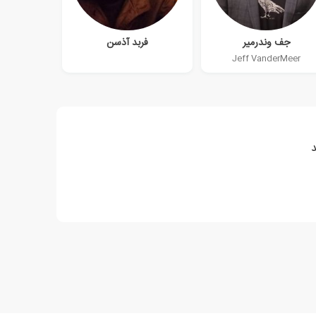
جف وندرمیر
فربد آذسن
Jeff VanderMeer
د