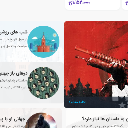
1،152،000
شب های روشن 
در طول تاریخ هزار س
سیاست و تکامل زبا
درهای باز جهنم 
«داستان پادآرمان‌شهر
باور داشتند. نویسند
ادامه مقاله
 به داستان ها نیاز دارد؟
جهانی نو با پ
. از گذشته های خیلی دور که اجداد ما دور
چه اتفاقی می افتد 