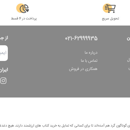
تحویل سریع
پرداخت در 4 قسط
ن
از ج
021-62999935
درباره ما
ل
تماس با ما
همکاری در فروش
ایران
وناگون گرد هم آمده‌اند تا برای کسانی که تمایل به خرید کتاب های ارزشمند دارند، هیچ دغدغه