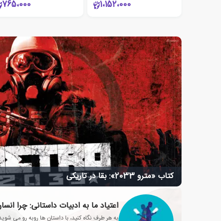
765،000
1،152،000
کتاب «مترو 2033»: بقا در تاریکی
اعتیاد ما به ادبیات داستانی: چرا انسان
به هر طرف نگاه کنید، با داستان ها روبه رو می شوید