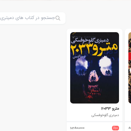
مترو 2033
دمیتری گلوخوفسکی
1،280،000
٪10
8