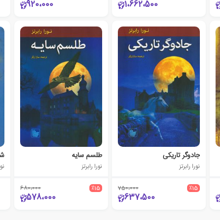
920،000
1،662،500
جادوگر تاریکی
طلسم سایه
شه
نورا رابرتز
نورا رابرتز
نور
680،000
٪15
750،000
٪15
578،000
637،500