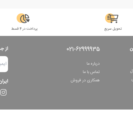
تحویل سریع
پرداخت در 4 قسط
ن
از ج
021-62999935
درباره ما
ل
تماس با ما
همکاری در فروش
ایران