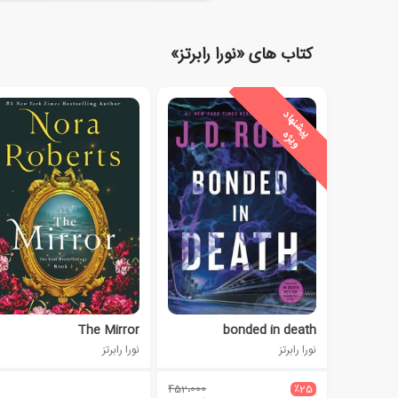
کتاب های «نورا رابرتز»
ی
ش
ن
ه
ا
د
و
ی
ژ
پ
ه
The Mirror
bonded in death
نورا رابرتز
نورا رابرتز
452،000
٪25