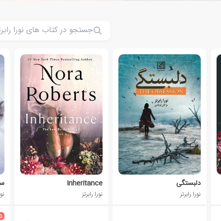
دلبستگی
Inheritance
سا
نورا رابرتز
نورا رابرتز
نور
5