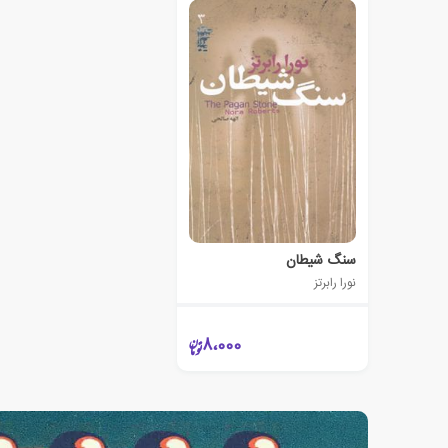
سنگ شیطان
نورا رابرتز
8،000