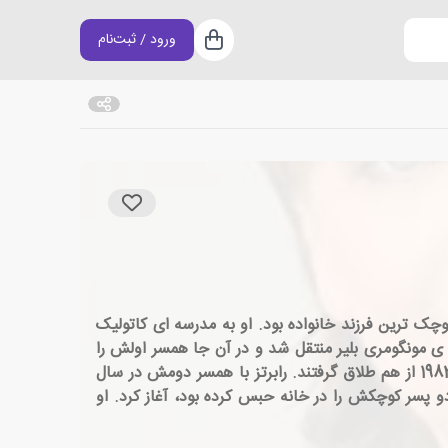
ورود / ثبت‌نام
سبد خرید
 دنیا آمد و کوچک ترین فرزند خانواده بود. او به مدرسه ای کاتولیک
ی مونگومری بلیر منتقل شد و در آن جا همسر اولش را
ملاقات کرد. آن ها علیرغم مخالفت خانواده ی نورا در سال 1968 با هم ازدواج کردند.آن ها صاحب دو پسر شدند و در سال 1983 از هم طلاق گرفتند. رابرتز با همسر دومش در سال
و دو پسر کوچکش را در خانه حبس کرده بود، آغاز کرد. او