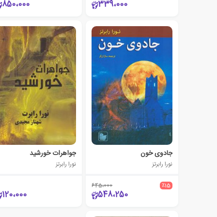
850،000
339،000
جادوی خون
جواهرات خورشید
نورا رابرتز
نورا رابرتز
645،000
٪15
120،000
548،250