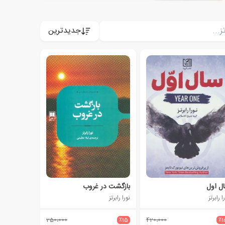
جدیدترین
ل اول
بازگشت در غروب
ا رابرتز
نورا رابرتز
250،000
٪15
420،000
٪1