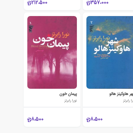
212،500
357،000
ر هاوکینز هالو
پیمان خون
ا رابرتز
نورا رابرتز
8،500
8،500