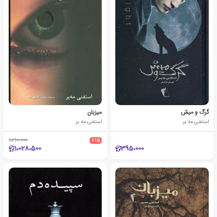
گرگ و میش
میزبان
استفنی مه یر
استفنی مه یر
1،210،000
٪15
1،028،500
395،000