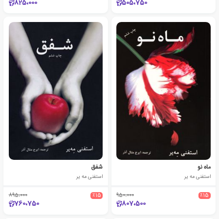
825،000
505،750
ماه نو
شفق
استفنی مه یر
استفنی مه یر
895،000
٪15
950،000
٪15
760،750
807،500