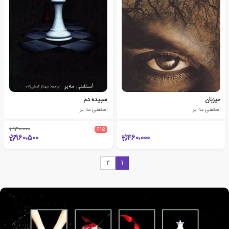
میزبان
سپیده دم
استفنی مه یر
استفنی مه یر
1،130،000
٪15
960،500
460،000
2
1