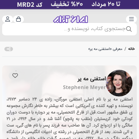
دسته‌بندی
ورود 
سبد خرید
جستجوی کتاب، نویسنده و...
خانه
/
معرفی «استفنی مه یر»
استفنی مه یر
Stephenie Meyer
استفنی مه یر با نام اصلی استفنی مورگان، زاده ی ۲۴ دسامبر ۱۹۷۳،
نویسنده و تهیه کننده ی آمریکایی است که بیشتر به خاطر نگارش مجموعه
ی شفق مشهور است.قبل از فارغ التحصیلی، مه یر دوباره با دوست دوران
کودکی خود کریستیئن (ملقب به پانچو) آشنا شد و در سال ۱۹۹۴، در ۲۱
سالگی با او ازدواج کرد. آن ها صاحب سه فرزند پسر با نام های گبی، ست
و الی شدند. بعد از فارغ التحصیلی در رشته ی ادبیات انگلیسی از دانشگاه
بریگهم یانگ در سال ۱۹۹۷، مه یر تصمیم گرفت خانم خانه دار شود و