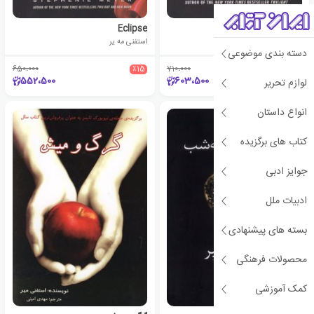
Eclipse
New Moon
استفنی مه یر
استفنی مه یر
دسته بندی موضوعی
650،000
٪15
710،000
٪15
552،500
603،500
لوازم تحریر
انواع داستان
کتاب های برگزیده
جوایز ادبی
ادبیات ملل
بسته های پیشنهادی
محصولات فرهنگی
کمک آموزشی