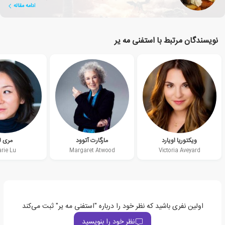
ادامه مقاله
تأثیرگذار برای بهبود زندگی انسان تبدیل شد؟
نویسندگان مرتبط با استفنی مه یر
ویکتوریا اویارد
مارگارت آتوود
مری ل
rie Lu
Margaret Atwood
Victoria Aveyard
اولین نفری باشید که نظر خود را درباره "استفنی مه یر" ثبت می‌کند
نظر خود را بنویسید