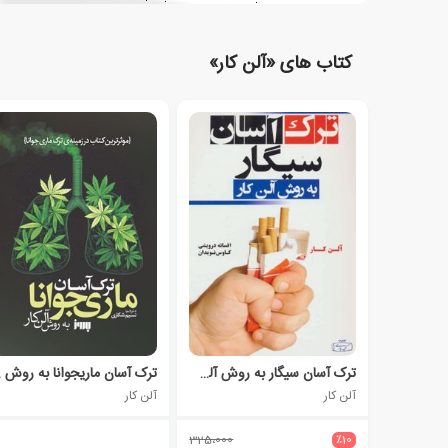
کتاب های «آلن کار»
ترک آسان سیگار به روش آلن کار
ترک آ
آلن کار
آلن کار
325،000
٪10