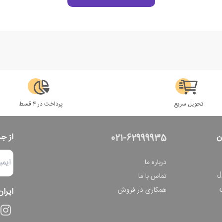
تحویل سریع
پرداخت در 4 قسط
ن
از ج
021-62999935
درباره ما
ل
تماس با ما
همکاری در فروش
ایران