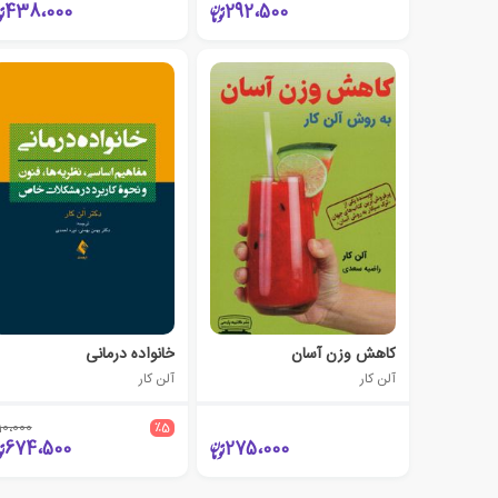
438،000
292،500
کاهش وزن آسان
خانواده درمانی
آلن کار
آلن کار
10،000
٪5
674،500
275،000