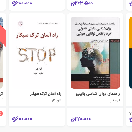
600،000
263،500
ی
ش
ن
ه
ا
د
و
ی
ژ
راهنمای روان شناسی بالینی و نقص توانایی هوشی
راه آسان ترک سیگار
تر
آلن کار
آلن کار
آلن
5
7
600،000
220،000