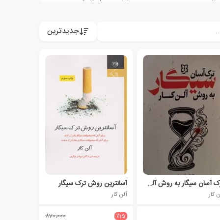
جدیدترین
ترک آسان سیگار به روش آلن کار
آسانترین روش ترک سیگار
 کار
آلن کار
870،000
٪15