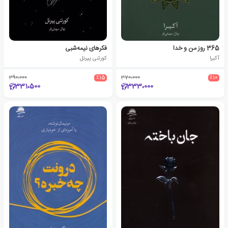
365 روز من و خدا
فکرهای نیمه‌‌شبی
آکیرا
کورتنی پپرنل
390،000
٪15
370،000
٪10
331،500
333،000