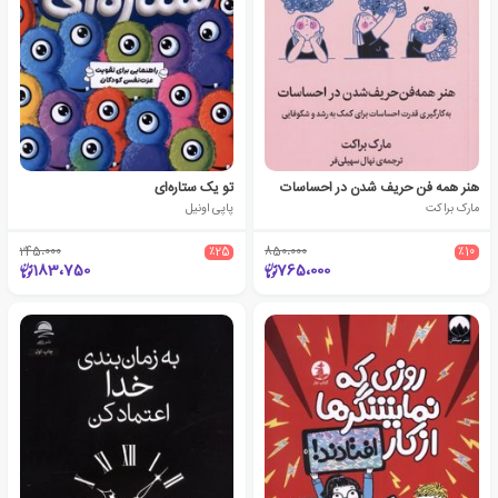
هنر همه فن حریف شدن در احساسات
تو یک ستاره‌ای
مارک براکت
پاپی اونیل
245،000
٪25
850،000
٪10
183،750
765،000