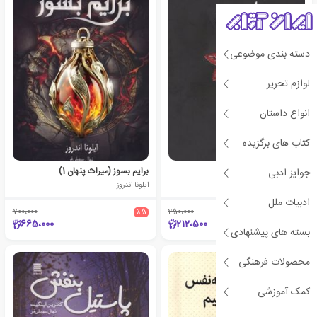
دسته بندی موضوعی
لوازم تحریر
انواع داستان
کتاب های برگزیده
اسمت، اندوه من
برایم بسوز (میراث پنهان 1)
جوایز ادبی
آکیرا
ایلونا اندروز
ادبیات ملل
700،000
٪5
250،000
٪15
665،000
212،500
بسته های پیشنهادی
محصولات فرهنگی
کمک آموزشی