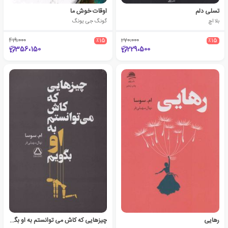
تسلی دلم
اوقات خوش ما
بلا اچ
گونگ جی یونگ
419،000
٪15
270،000
٪15
356،150
229،500
رهایی
چیزهایی که کاش می توانستم به او بگویم