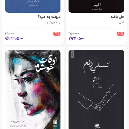
جان باخته
درونت چه خبره؟
آکیرا
یانگ پوئبلو
390،000
٪15
250،000
٪15
331،500
212،500