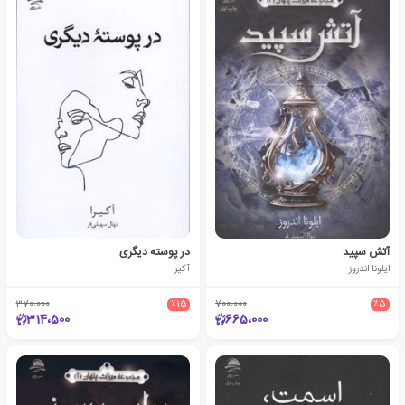
آتش سپید
در پوسته دیگری
ایلونا اندروز
آکیرا
370،000
٪15
700،000
٪5
314،500
665،000