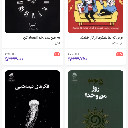
روزی که نمایشگرها از کار افتادند
به زمان‌بندی خدا اعتماد کن
دنی والاس
آکیرا
370،000
٪10
275،000
٪15
333،000
233،750