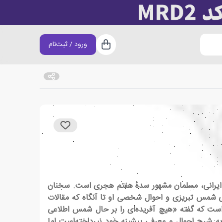
ورود / ثبت‌نام
سبد خرید
ا شمس تبریزی (زاده ۵۸۲ – درگذشته ۶۴۵ هجری قمری) از صوفیان ایرانی، مسلمان مشهور سدهٔ هفتم هجری است. سخنان
گی شمس تبریزی و احوال شخصی او تا آنگاه که مقالات
است که گفته «هیچ آفریده‌ای را بر حال شمس اطلاعی
ه شرح احوال و معرفی پیشینه خود نپرداخته‌است اما