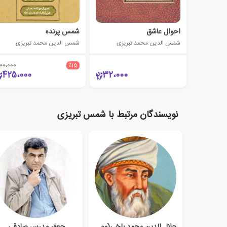
احوال عاشق
شمس پرنده
شمس الدین محمد تبریزی
شمس الدین محمد تبریزی
00،000
٪15
425،000
32،000
نویسندگان مرتبط با شمس تبریزی
جلال الدین محمد بلخی(مولانا)
جعفر مدرس صادقی