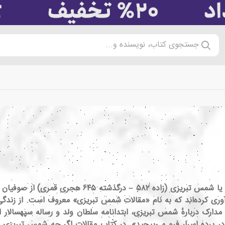
جستجوی کتاب، نویسنده و...
محمد بن علی بن ملک‌داد تبریزی ملقب به شمس‌الدین ی
آوری کرده‌اند که به نام «مقالات شمس تبریزی» معروف است. از زند
ک دربارهٔ شمس تبریزی، ابتدانامه سلطان ولد و رساله سپهسالار 
 پرده اسرار فرو می‌پیچید». در کتاب مقالات اگر چه شمس تبریزی ب