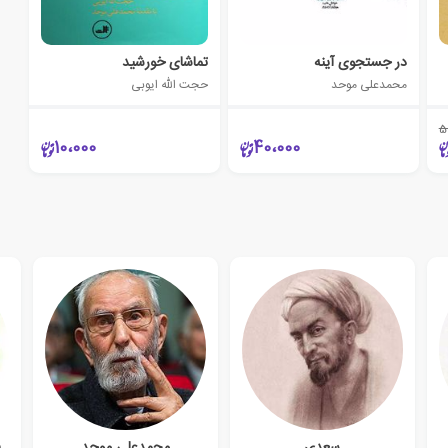
در جستجوی آینه
تماشای خورشید
محمدعلی موحد
حجت الله ایوبی
5
10،000
40،000
سعدی
محمدعلی موحد
ف