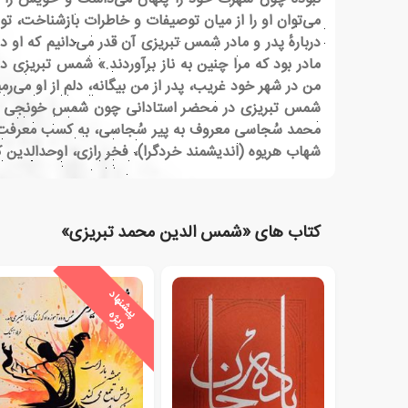
می‌توان او را از میان توصیفات و خاطرات بازشناخت، توصی
دربارهٔ پدر و مادر شمس تبریزی آن قدر می‌دانیم که او د
مادر بود که مرا چنین به ناز برآوردند.» شمس تبریزی د
من در شهر خود غریب، پدر از من بیگانه، دلم از او می‌ر
شمس تبریزی در محضر استادانی چون شمس خونجی تحصی
محمد سُجاسی معروف به پیر سُجاسی، به کسب معرفت پرداخ
شهاب هریوه (اندیشمند خردگرا)، فخر رازی، اوحدالدین 
کتاب های «شمس الدین محمد تبریزی»
ی
ش
ن
ه
ا
د
و
ی
ژ
پ
ه