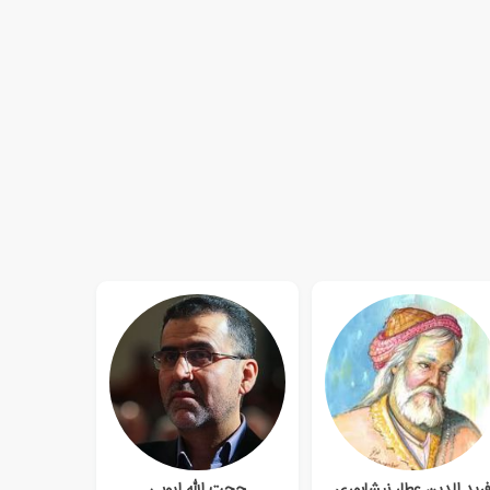
رید الدین عطار نیشابوری
حجت الله ایوبی