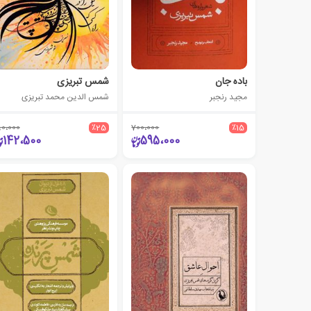
باده جان
شمس تبریزی
مجید رنجبر
شمس الدین محمد تبریزی
90،000
٪25
700،000
٪15
142،500
595،000