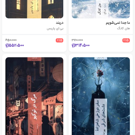
ما جدا نمی‌شویم
دربند
هان کانگ
بی ای پاریس
650،000
٪15
370،000
٪15
552،500
314،500