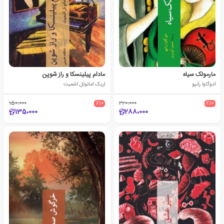
مارمولک سیاه
مادام پیلینسکا و راز شوپن
ادوگاوا رانپو
اریک امانوئل اشمیت
150،000
٪10
320،000
٪10
135،000
288،000