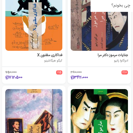
چی بخونم؟
جنایات مرموز دکتر مرا
فداکاری مظنون X
ادوگاوا رانپو
کیگو هیگاشینو
750،000
٪5
380،000
٪10
712،500
342،000