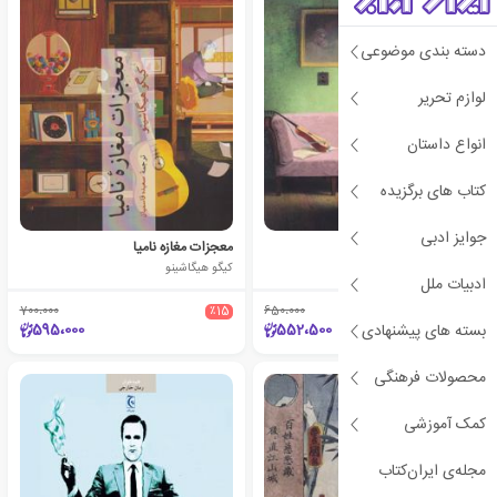
دسته بندی موضوعی
لوازم تحریر
انواع داستان
کتاب های برگزیده
جوایز ادبی
سفر شفابخش
معجزات مغازه نامیا
آلن دوباتن
کیگو هیگاشینو
ادبیات ملل
700،000
٪15
650،000
٪15
595،000
552،500
بسته های پیشنهادی
محصولات فرهنگی
کمک آموزشی
مجله‌ی ایران‌کتاب