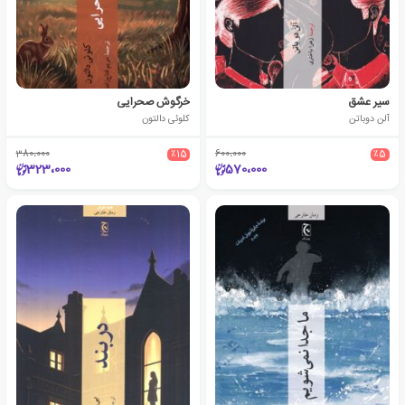
سیر عشق
خرگوش صحرایی
آلن دوباتن
کلوئی دالتون
380،000
٪15
600،000
٪5
323،000
570،000