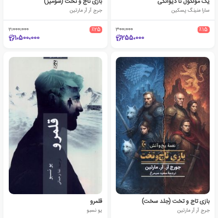
یک مولکول تا دیوانگی
بازی تاج و تخت (شومیز)
سارا منینگ پسکین
جرج آر آر مارتین
2،000،000
٪25
300،000
٪15
1،500،000
255،000
بازی تاج و تخت (جلد سخت)
قلمرو
جرج آر آر مارتین
یو نسبو