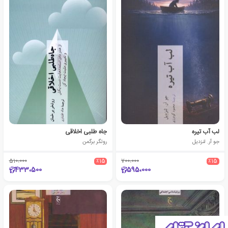
لب آب تیره
جاه طلبی اخلاقی
جو آر. لنزدیل
روتگر برگمن
510،000
٪15
700،000
٪15
433،500
595،000