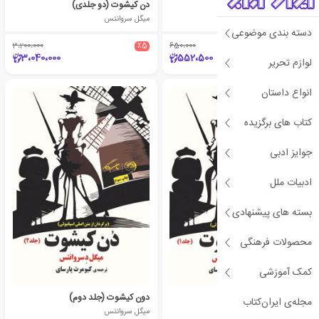
باشگاه مشت زنی
دن کیشوت (دو جلدی)
چاک پالانیک
میگل سروانتس
دسته بندی موضوعی
3،200،000
٪5
650،000
٪15
3،040،000
552،500
لوازم تحریر
انواع داستان
کتاب های برگزیده
جوایز ادبی
ادبیات ملل
بسته های پیشنهادی
محصولات فرهنگی
کمک آموزشی
دون کیشوت (جلد اول)
دون کیشوت (جلد دوم)
مجله‌ی ایران‌کتاب
میگل سروانتس
میگل سروانتس