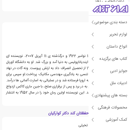
تراوت انجام می دهد.
درباره کورت ونه گات
دسته بندی موضوعی
لوازم تحریر
انواع داستان
کورت ونه گات، زاده ی 11 نوامبر 1922 و درگذشته ی 11 آپریل 2007، نویسنده ای
کتاب های برگزیده
آمریکایی بود.ونه گات در ایندیاناپولیس به دنیا آمد و بزرگ شد. او به دانشگاه کورنل
رفت اما در ژانویه ی 1943 از تحصیل انصراف داد به ارتش پیوست. ونه گات در نهاد
جوایز ادبی
فناوری کارنگی و دانشگاه تنسی به یادگیری مهندسی مکانیک پرداخت.او سپس برای
نبرد در جنگ جهانی دوم به اروپا فرستاده شد و در عملیاتی به اسارت آلمانی ها درآمد.
ادبیات ملل
ونه گات از جنگ جان سالم به در برد و پس از برقراری صلح، با جین ماری کاکس ازدواج
کرد و صاحب سه فرزند شد. این نویسنده اولین رمان خود را در سال 1952 به انتشار
بسته های پیشنهادی
رساند.
محصولات فرهنگی
ویژگی های کتاب خدا حفظتان کند دکتر کوارکیان
کمک آموزشی
یک مجموعه داستان کوتاه تخیلی