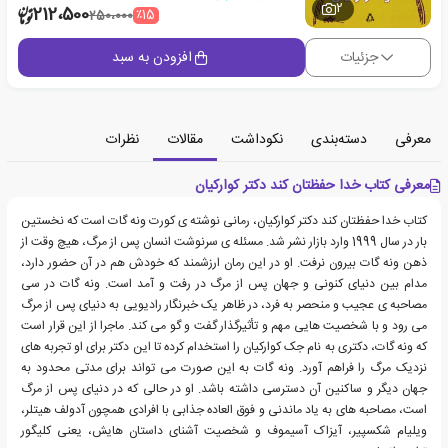
2
212،500
٪15
250،000
جزئیات
افزودن به سبد
معرفی
دسته‌بندی
نکوداشت
مقالات
نظرات
معرفی کتاب خدا حفظتان کند دکتر کوارکیان
کتاب خدا حفظتان کند دکتر کوارکیان، رمانی نوشته ی کورت ونه گات است که نخستین
بار در سال 1999 وارد بازار نشر شد. مسئله ی سرنوشت انسان پس از مرگ، هیچ وقت از
ذهن ونه گات بیرون نرفت. او در این رمان ارزشمند که خودش هم در آن حضور دارد،
مدام بین دنیای کنونی و جهان پس از مرگ در رفت و آمد است. ونه گات در سی
مصاحبه ی عجیب و منحصر به فرد، در ظاهر یک خبرنگار رادیویی به دنیای پس از مرگ
می رود و با شخصیت هایی مهم و تأثیرگذار گفت و گو می کند. ماجرا از این قرار است
که ونه گات، دکتری به نام جک کوارکیان را استخدام کرده تا این دکتر برای او تجربه های
نزدیک مرگ را فراهم آورد. ونه گات به این صورت می تواند برای مدتی محدود به
جهان دیگر و ساکنین آن دسترسی داشته باشد. او در حالی که در دنیای پس از مرگ
است، مصاحبه های به یاد ماندنی و فوق العاده جذابی با افرادی همچون آدولف هیتلر،
ویلیام شکسپیر، آیزاک آسیموف و شخصیت آشنای داستان هایش، یعنی کلیگور