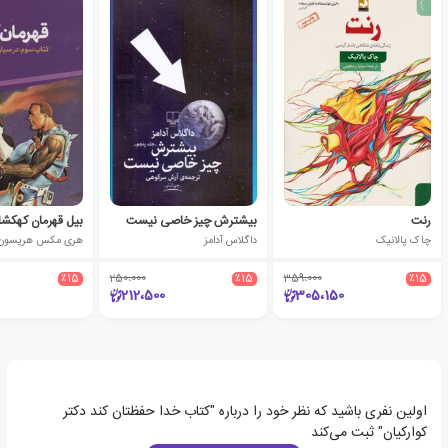
رنت
بیشترش چیز خاصی نیست
بیل قهرمان کهکشان
چاک پالانیک
داگلاس آدامز
هری مکس هریسون
٪15
250،000
٪15
359،000
٪15
212،500
305،150
اولین نفری باشید که نظر خود را درباره "کتاب خدا حفظتان کند دکتر
کوارکیان" ثبت می‌کند