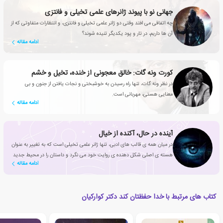
جهانی نو با پیوند ژانرهای علمی تخیلی و فانتزی
چه اتفاقی می افتد وقتی دو ژانر علمی تخیلی و فانتزی، و انتظارات متفاوتی که از
آن ها داریم، در تار و پود یکدیگر تنیده شوند؟
ادامه مقاله
کورت ونه گات: خالق معجونی از خنده، تخیل و خشم
در نظر ونه گات، تنها راه رسیدن به خوشبختی و نجات یافتن از جنون و بی
معنایی هستی، مهربانی است.
ادامه مقاله
آینده در حال، آکنده از خیال
در میان همه ی قالب های ادبی، تنها ژانر علمی تخیلی است که به تغییر به عنوان
هسته ی اصلی شکل دهنده ی روایت خود می نگرد و داستان را در محیط جدید
ادامه مقاله
و جذاب جامعه ای متفاوت نقل می کند.
کتاب های مرتبط با خدا حفظتان کند دکتر کوارکیان