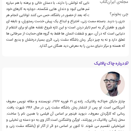
مجله‌ی ایران‌کتاب
های خود را درآورده و تا جایی که توانش را دارند، با دستان خالی و برهنه با هم مبارزه
می کنند. پس از آن، با چشم هایی کبود و دندان هایی شکسته، دوباره به کارهای خود
چی بخونم؟
باز می گردند، با این تفاوت که بعد از حضور در باشگاه، حس می کنند توانایی انجام هر
کاری را دارند. باشگاه مشت زنی، اختراع و ابداع یک پیش خدمت رستوران، و نابغه ای
شرور و طغیان گر به اسم تایلر دردن است؛ و این تازه شروع نقشه های او برای انتقام از
دنیایی است که در آن، مهر و شفقت انسان ها فقط به گروه های حمایت از سرطانی ها
تعلق دارد و نه به چیز دیگر. رمان باشگاه مشت زنی، اثری بسیار درخشان و بدیع است
که هسته و مرکز دنیای مدرن را به معرض دید همگان می گذارد.
درباره چاک پالانیک
چارلز مایکل «چاک» پالانیک، زاده ی ۲۱ فوریه ۱۹۶۲، نویسنده و مقاله نویس معروف
آمریکایی است. او پس از انتشار رمان باشگاه مشت زنی در سال ۱۹۹۶ شهرت یافت.
رمانی که کارگردان معروف، دیوید فینچر بر اساس آن فیلمی با همین نام را ساخت.
محل زندگی پالانیک در پورتلند، اورگن واشنگتن است.آثار وی به دو دسته ی تخیلی و
غیرتخیلی تقسیم می شوند. تا کنون بر اساس دو اثر از آثار او (باشگاه مشت زنی و