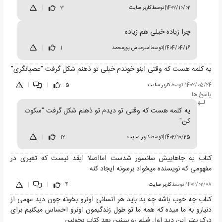
1402/10/02
|
توسط
کاربر سایت
3
|
چرا زیاده خیلی هم زیاده
1404/04/16
|
توسط
امیرعباس پورمحمد
1
|
یه کلمه هست که وقتی اینو خوندم خیلی تو ذهنم شکل گرفت."عصیانگری"
1402/05/24
|
توسط
کاربر سایت
5
|
|
پاسخ ها
یه کلمه هست که وقتی تو دیدم تو ذهنم شکل گرفت "سکوت
کن"
1402/10/25
|
توسط
کاربر سایت
12
|
کتاب یه جاهاییش سانسور شدست امااصلا ایقد نیست که تغیری در
مفهومی که نویسنده میخواد برسونه ایجاد کنه
1402/02/08
|
توسط
کاربر سایت
4
|
|
کتاب چه خوب باشه چه بد باید هر انسانی اونرو بخونه چون دید مهمی از
دنیارو به ما میده که همه ما تو طول زندگیمون اونرو احساس میکنیم برای
درک بهتر این دید اول فیلم رو ببینین بعد کتاب بخونین