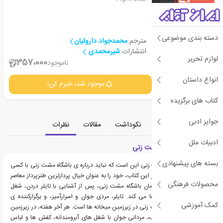
دسته بندی موضوعی
مترجم:
محمدجواد داروئیان
انتشارات:
شیرمحمدی
لوازم تحریر
2
357،000
ناموجود
انواع داستان
جزئیات
موجود شد، خبرم کن!
کتاب های برگزیده
جوایز ادبی
معرفی
دسته‌بندی
نکوداشت
مقالات
نظرات
ادبیات ملل
معرفی کتاب باشگاه مشت زنی
بسته های پیشنهادی
اولین قانون باشگاه مشت زنی این است که نباید درباره ی باشگاه مشت زنی با کسی
حرفی زد. چاک پالانیک در این کتاب، خود را به عنوان خیال پردازترین طنزپرداز معاصر
محصولات فرهنگی
مطرح کرد. راوی منزوی رمان باشگاه مشت زنی، پس از آشنایی با تایلر دردن، شغل
کسل کننده ی خود را رها می کند. تایلر، مردی جوان و اسرارآمیز، و برگزارکننده ی
کمک آموزشی
مسابقات غیرقانونی مشت زنی در زیرزمین میخانه ها است. هر آخر هفته، در زیرزمین
ها و محوطه های پارکینگ، مردانی جوان با شغل های آبرومندانه، کفش ها و لباس