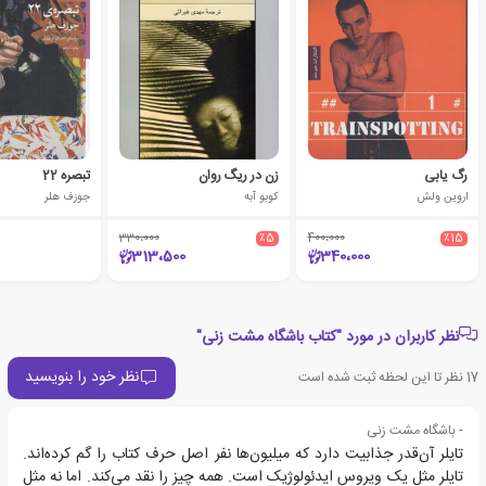
رگ یابی
زن در ریگ روان
تبصره 22
اروین ولش
کوبو آبه
جوزف هلر
330،000
٪5
400،000
٪15
313،500
340،000
نظر کاربران در مورد "کتاب باشگاه مشت زنی"
نظر خود را بنویسید
17
نظر تا این لحظه ثبت شده است
- باشگاه مشت زنی
تایلر آن‌قدر جذابیت دارد که میلیون‌ها نفر اصل حرف کتاب را گم کرده‌اند.
تایلر مثل یک ویروس ایدئولوژیک است. همه چیز را نقد می‌کند. اما نه مثل