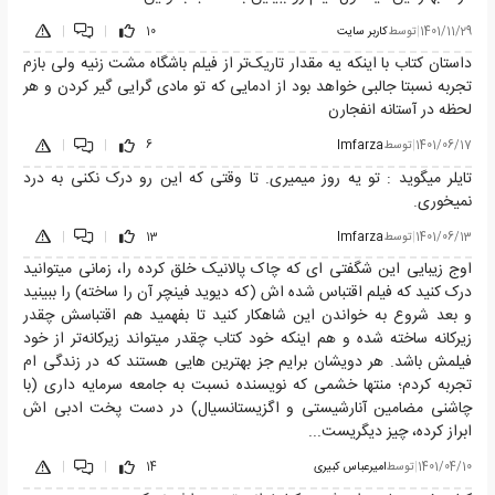
1401/11/29
|
توسط
کاربر سایت
10
|
|
داستان کتاب با اینکه یه مقدار تاریک‌تر از فیلم باشگاه مشت زنیه ولی بازم
تجربه نسبتا جالبی خواهد بود از ادمایی که تو مادی گرایی گیر کردن و هر
لحظه در آستانه انفجارن
1401/06/17
|
توسط
Imfarza
6
|
|
تایلر میگوید : تو یه روز میمیرى. تا وقتى که این رو درک نکنى به درد
نمیخورى.
1401/06/13
|
توسط
Imfarza
13
|
|
اوج زیبایی این شگفتی ای که چاک پالانیک خلق کرده را، زمانی میتوانید
درک کنید که فیلم اقتباس شده اش (که دیوید فینچر آن را ساخته) را ببینید
و بعد شروع به خواندن این شاهکار کنید تا بفهمید هم اقتباسش چقدر
زیرکانه ساخته شده و هم اینکه خود کتاب چقدر میتواند زیرکانه‌تر از خود
فیلمش باشد. هر دویشان برایم جز بهترین هایی هستند که در زندگی ام
تجربه کردم؛ منتها خشمی که نویسنده نسبت به جامعه سرمایه داری (با
چاشنی مضامین آنارشیستی و اگزیستانسیال) در دست پخت ادبی اش
ابراز کرده، چیز دیگریست...
1401/04/10
|
توسط
امیرعباس کبیری
14
|
|