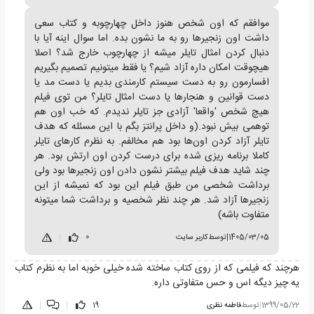
موافقم که اون شخص هنوز داخل چهارچوبه و کتاب سعی
داشت اون زنجیر‌ها رو به ما نشون بده. اما سوال اینه آیا با
دنبال کردن امثال تایلر میشه از چهارچوب خارج شد؟ اصلا
هیچوقت امکان داره آزاد شیم؟ یا فقط میتونیم تصمیم بگیریم
افسارمون رو به دست سیستم کارمندی بدیم یا دست مد یا
دست قوانین و هنجار‌ها یا دست امثال تایلر؟ من توی فیلم
هیچ شخص 'واقعا' آزادی جز تایلر ندیدم. که خب اون هم
توهمی بیش نبود.(و داخل پرانتز بگم با این مسئله که هدف
تایلر آزاد کردن اون‌ها بود هم مخالفم. به نظرم کار‌های تایلر
کاملا برنامه ریزی شده برای درست کردن اون ارتش بود. هر
چند شاید هدف فیلم بیشتر نشون دادن اون زنجیر‌ها بود ولی
برداشت شخصی من طبق فیلم این بود که نمیشه از این
زنجیر‌ها آزاد شد. هر چند نظر شخصیه و برداشت شما میتونه
متفاوت باشه)
1405/03/05
|
توسط
کاربر سایت
0
|
هرچند که فیلمی که از روی کتاب ساخته شده خیلی خوبه اما به نظرم کتاب
یه چیز دیگه اس و حس متفاوتی داره.
1399/05/22
|
توسط
فاطمه نظری
19
|
|