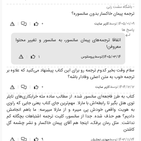
- باشگاه مشت زنی
ترجمه پیمان خاکسار بدون سانسوره؟
1405/01/09
|
توسط
کاربر سایت
0
|
|
پاسخ ها
اتفاقا ترجمه‌های پیمان سانسور، به سانسور و تغییر محتوا
معروفن!
1405/03/14
|
توسط
پرومتئوس
1
|
سلام وقت بخیر کدوم ترجمه رو برای این کتاب پیشنهاد می‌کنید که علاوه بر
ترجمه خوب به متن اصلی وفادار باشه؟
1404/12/12
|
توسط
کاربر سایت
0
|
|
کتاب به طرز فاجعه‌ای سانسور شده. از مطالب ساده مثه خرابکاری‌های تایلر
توی هتل بگیر تا رابطه‌‌اش با مارلا. مهم‌ترین جای کتاب یعنی جایی که راوی
به هویت واقعی خودش پی میبره و از مارلا میپرسه: ما باهم انجامش
دادیم؟ هم حذف شده. جدا از سانسور، کلیت ترجمه اشتباهات بچگانه کم
نداشت. مثل رمان برفک، اینجا هم آقای پیمان خاکسار و نشر چشمه گل
کاشتن
1403/11/24
|
توسط
مهدی نجاریان
9
|
|