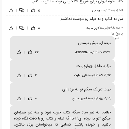
کتاب خوبیه.ولی برای شروع کتابخوانی توصیه اش نمیکنم.
1400/04/09
|
توسط
یزدانی
5
|
|
من نه کتاب و نه فیلم رو دوست نداشتم
1399/08/12
|
توسط
کاربر سایت
8
|
|
پاسخ ها
برده ای بیش نیستی
1402/07/24
|
توسط
Ashakn
33
|
برگرد داخل چهارچوبت
1403/04/12
|
توسط
کاربر سایت
6
|
بهت تبریک میگم تو یه برده ای
1405/01/09
|
توسط
کسری سیاح
0
|
جالبه. یه نفر میاد میگه کتاب خوب نبود و سه نفر همزمان
میگن "تو یه برده ای" اما اگه فیلم و کتاب رو با دقت نگاه کرده
باشید و خونده باشید، کسایی که میخواستن برده نباشن،