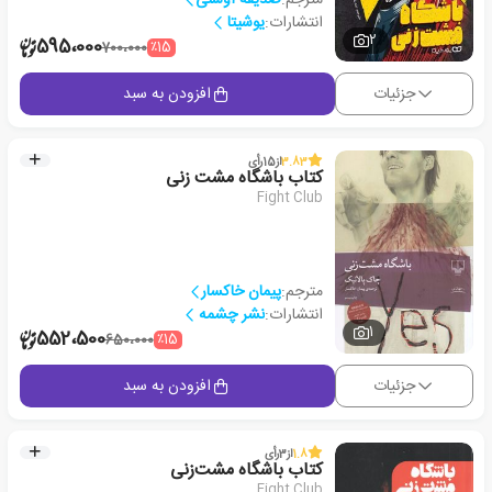
انتشارات:
یوشیتا
2
595،000
٪15
700،000
جزئیات
افزودن به سبد
3.83
از
15
رأی
کتاب باشگاه مشت زنی
Fight Club
مترجم:
پیمان خاکسار
انتشارات:
نشر چشمه
1
552،500
٪15
650،000
جزئیات
افزودن به سبد
1.8
از
3
رأی
کتاب باشگاه مشت‌زنی
Fight Club