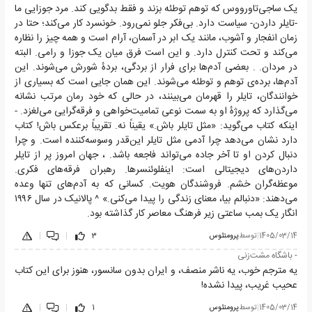
یک ساجی‌تاورووس که توهم توطئه بزند و فقط بدگویی کند. مرد جوزایی ما
-تایلر داردن- سیاست دارد. بی‌فکر جلو نمی‌رود. خونسرد کار می‌کند؛ حتا در
زمان انفجار و آشوب، مانند یک ابر در آسمان، آرام است و همه چیز را نظاره
می‌کند و تحت کنترل دارد. و این است فرق میان یک جوزا و رامی. البته
در مردان. . بعضی آدم‌ها برای فرار از بردگی، بردهٔ شورش می‌شوند. این
آدم‌ها، برده‌ی توهم و توطئه می‌شوند. این همان جایی است که بسیاری از
خوانندگان، تایلر را قهرمان می‌بینند، در حالی که خود رمان مرتب نشانه
می‌گذارد که پروژهٔ او به سمت نوعی تمامیت‌خواهی و فرقه‌گرایی می‌لغزد. -
اینکه کتاب می‌گوید: «مثل تایلر باش.» یقیناً نه. تقریباً برعکس باش! کتاب
دارد نشان می‌دهد چرا آدمی مثل تایلر این‌قدر وسوسه‌کننده است. و چرا
دنبال کردن او تا آخر جاده می‌تواند فاجعه باشد. ، جهان امروز پر از تایلر
داردن‌های دیجیتالی است: اینفلوئنسرها. رهبران فرقه‌های فکری.
موعظه‌گران خشم. فروشندگان هویت. کسانی که به آدم‌های تنها وعده
می‌دهند: «دنبالم بیا، معنای زندگی را پیدا می‌کنی.» ^ پالانیک در سال ۱۹۹۶
انگار یک بمب ساعتی زیر فرهنگ معاصر کار گذاشته بود.
1405/03/14
|
توسط
پرومتئوس
3
|
|
- باشگاه مشت‌زنی
یه مترجم خوب، یه ناشر منصف، و ایران بدون سانسور، هنوز برای این کتاب
عحیب غریب، پیدا نشده!
1405/03/14
|
توسط
پرومتئوس
1
|
|