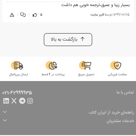
بسیار زیبا و عمیق،ترجمه خوبی هم داشت
1399/02/25
|
توسط
کاربر سایت
5
|
|
بازگشت به بالا
سلامت فیزیکی
تحویل سریع
پرداخت در 4 قسط
ارسال بین‌الملل
تماس با ما
021-62999935
راهنمای خرید از ایران کتاب
ثبت سفارش
شیوه پرداخت
خدمات مشتریان
تخفیف‌های خرید
شرایط ارسال سفارش
درباره ما
شرایط استفاده
حریم خصوصی
پیگیری سفارش
بازگرداندن سفارش
پرسش‌های متداول