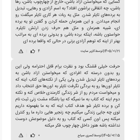
کسایی که میخواستن آزاد باشن، خارج از چهارچوب باشن، رها
باشن، چه اتفاقی براشون افتاد؟ به اسم آزادی و رهایی، تبدیل
به برده‌های تایلر شدن. مثل یه ربات هر کاری تایلر میگفت رو
انجام میدادن. و این همزمان حمله کردن و گفتن تو یه برده
ای، شبیه همزمان و مثل هم حرف زدن ارتش تایلره.
حواستون باشه، اینکه برده باشی و بدونی برده ای به مراتب
بهتر از اینه که توهم آزادی بزنی در حالی که واقعا برده ای
1405/01/21
|
توسط
کاربر سایت
4
|
حرفت خیلی قشنگ بود و نظرت برام قابل احترامه ولی این
رو بدون درسته که افرادی که میخواستن ازاد باشن به
برده‌های تایلر تبدیل شدن ولی یکی از نکته‌های کتاب اینه که
تایلر اون‌ها رو به بردگی نگرفت تایلر به اون‌ها حق انتخاب داد
و میخواست مردم رو از شر زندگی کارمندی خلاص کنه و نکته
دوم اینه که کتاب به ما نمیگه که بیا باشگاه مشت زنی ثبت نام
کن و برده تایلر شو هدف کتاب اینه که به ما بفهمونه داریم
توی چه جایی زندگی میکنیم چه زنجیر هایی داره ما رو کنترل
میکنه پس اون کسی که کتاب رو به دلیل موضوعش دوست
نداشته باشه هنوز داخل چهار چوب فکر میکنه
1405/02/15
|
توسط
کسری سیاح
0
|