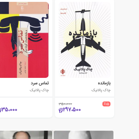
بازمانده
تماس سرد
چاک پالانیک
چاک پالانیک
350،000
٪15
35،000
297،500