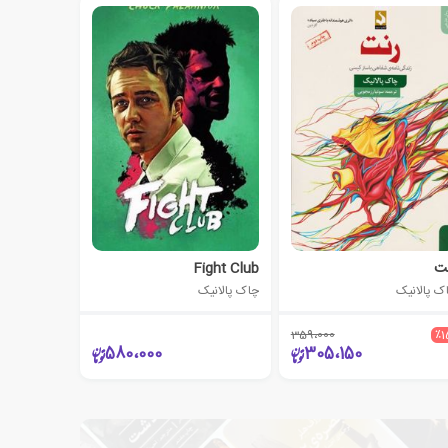
ت
Fight Club
ک پالانیک
چاک پالانیک
359،000
٪1
580،000
305،150