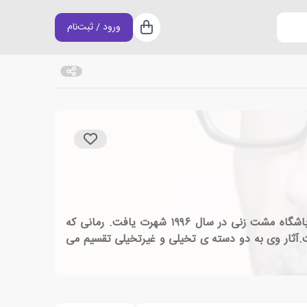
ورود / ثبت‌نام
سبد خرید
چارلز مایکل «چاک» پالانیک، زاده ی ۲۱ فوریه ۱۹۶۲، نویسنده و مقاله نویس معروف آمریکایی است. او پس از انتشار رمان باشگاه مشت زنی در سال ۱۹۹۶ شهرت یافت. رمانی که
ت.آثار وی به دو دسته ی تخیلی و غیرتخیلی تقسیم می