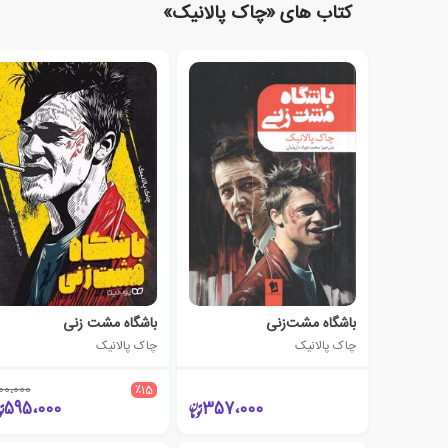
کتاب های «چاک پالانیک»
باشگاه مشت‌زنی
باشگاه مشت زنی
چاک پالانیک
چاک پالانیک
00،000
٪15
595،000
357،000