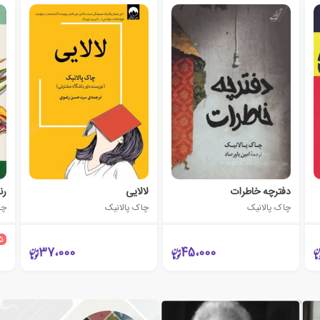
دفترچه خاطرات
لالایی
رن
چاک پالانیک
چاک پالانیک
چا
5
37،000
45،000