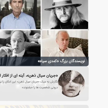
نویسندگان بزرگ «کمدی سیاه»
«جریان سیال ذهن»، آینه ای از افکار ا
نگارش به سبک «جریان سیال ذهن» این امکان را برا
درونی شخصیت ها را «بشنوند»