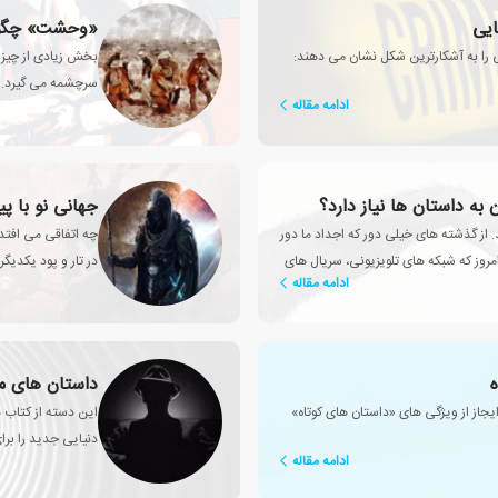
یی
«وحشت» چگونه
 را به آشکارترین شکل نشان می دهند:
بخش زیادی از چیزی
سرچشمه می گیرد.
ادامه مقاله
 به داستان ها نیاز دارد؟
جهانی نو با پ
. از گذشته های خیلی دور که اجداد ما دور
چه اتفاقی می افتد 
روز که شبکه های تلویزیونی، سریال های
در تار و پود یکدیگر
ادامه مقاله
داستان های مع
از از ویژگی های «داستان های کوتاه»
این دسته از کتاب 
دنیایی جدید را برای
ادامه مقاله