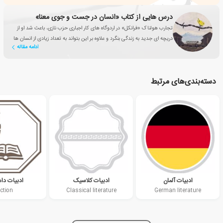
درس هایی از کتاب «انسان در جست و جوی معنا»
تجارب هولناک «فرانکل» در اردوگاه های کار اجباری حزب نازی، باعث شد او از
دریچه ای جدید به زندگی بنگرد و علاوه بر این بتواند به تعداد زیادی از انسان ها
ادامه مقاله
کمک کند.
دسته‌بندی‌های مرتبط
ادبیات آلمان
ادبیات کلاسیک
ادبیات دا
iction
Classical literature
German literature