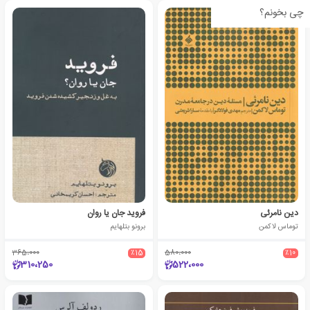
چی بخونم؟
دین نامرئی
فروید جان یا روان
توماس لاکمن
برونو بتلهایم
365،000
٪15
580،000
٪10
310،250
522،000