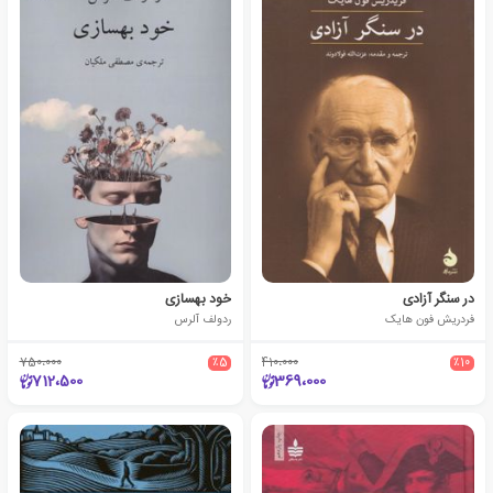
در سنگر آزادی
خود بهسازی
فردریش فون هایک
ردولف آلرس
750،000
٪5
410،000
٪10
712،500
369،000