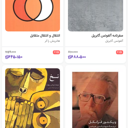
سفرنامه آلفونس گابریل
انتقال و انتقال متقابل
آلفونس گابریل
هانریش راکر
759،000
٪15
810،000
٪15
645،150
688،500