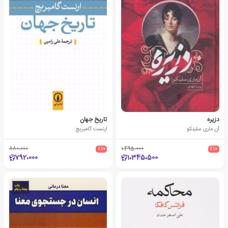
دزیره
تاریخ جهان
آن ماری سلینکو
ارنست گامبریچ
880،000
٪10
1،495،000
٪10
792،000
1،345،500