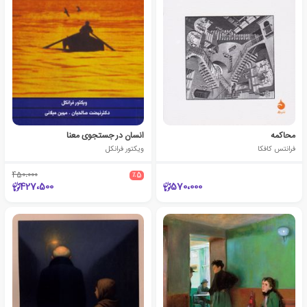
محاکمه
انسان در جستجوی معنا
فرانتس کافکا
ویکتور فرانکل
450،000
٪5
427،500
570،000