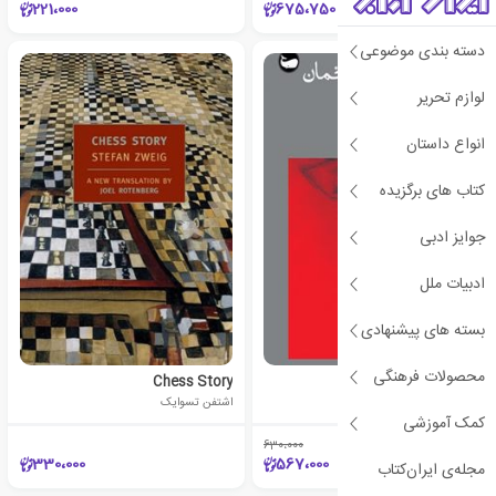
221،000
675،750
دسته بندی موضوعی
لوازم تحریر
انواع داستان
کتاب های برگزیده
جوایز ادبی
ادبیات ملل
بسته های پیشنهادی
محصولات فرهنگی
مالینا
Chess Story
اینگه بورگ باخمن
اشتفن تسوایک
کمک آموزشی
630،000
٪10
330،000
567،000
مجله‌ی ایران‌کتاب