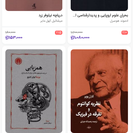
بحران علوم اروپایی و ‌پدیدارشناسی ‌استعلایی
دریاچه نیلوفر زرد
ادموند هوسرل
میشائیل کهل مایر‮
180،000
٪15
1،200،000
٪10
153،000
1،080،000