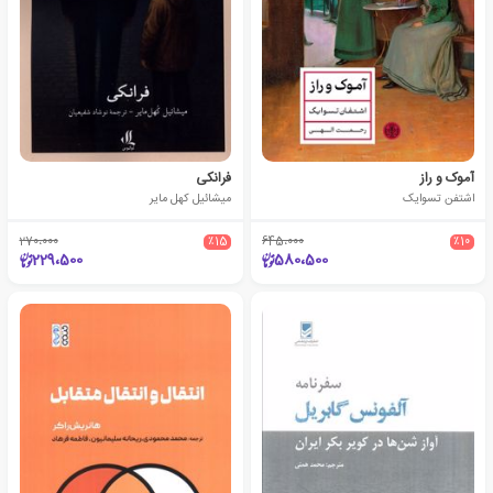
آموک و راز
فرانکی
اشتفن تسوایک
میشائیل کهل مایر‮
270،000
٪15
645،000
٪10
229،500
580،500