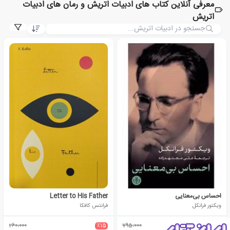
معرفی آنلاین کتاب های ادبیات اتریش و رمان های ادبیات
اتریش
احساس بی‌معنایی
Letter to His Father
ویکتور فرانکل
فرانتس کافکا
260،000
٪15
795،000
٪15