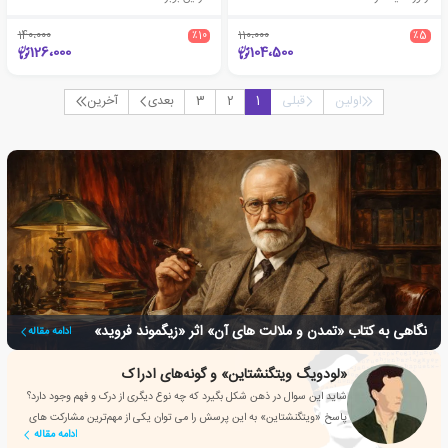
140،000
٪10
110،000
٪5
126،000
104،500
اولین
قبلی
1
2
3
بعدی
آخرین
نگاهی به کتاب «تمدن و ملالت های آن» اثر «زیگموند فروید»
ادامه مقاله
«لودویگ ویتگنشتاین» و گونه‌های ادراک
شاید این سوال در ذهن شکل بگیرد که چه نوع دیگری از درک و فهم وجود دارد؟
پاسخ «ویتگنشتاین» به این پرسش را می توان یکی از مهم‌ترین مشارکت های
ادامه مقاله
او در نظر گرفت.