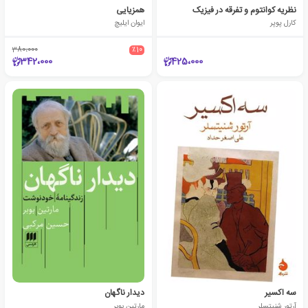
نظریه کوانتوم و تفرقه در فیزیک
همزیایی
کارل پوپر
ایوان ایلیچ
380،000
٪10
342،000
425،000
سه اکسیر
دیدار ناگهان
آرتور شنیتسلر
مارتین بوبر