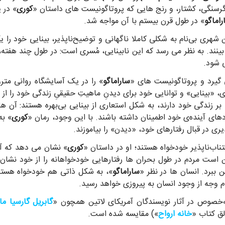
گرسنگی، کشتار، و رنج هایی که پروتاگونیست های داستان «
کوری
» در 
راماگو
» در طول قرن بیستم با آن مواجه شد.
 شهری بی‌نام به شکلی کاملا ناگهانی و توضیح‌ناپذیر، بینایی خود را
بینند. به نظر می رسد که این نابینایی، مُسری است: در طول چند هفته
ی شود.
 گیرد و پروتاگونیست های «
ساراماگو
» را در یک آسایشگاه روانی متر
، «بینایی» و توانایی خود برای دیدنِ ماهیتِ حقیقیِ زندگی خود را 
 زندگی خود دارند، به شکل استعاری از بینایی بی‌بهره هستند: آن ها 
های آینده‌ی خود اطمینان داشته باشند. با این وجود، رمان «
کوری
» به
ی در قبال رفتارهای خود، «دیدن» را بیاموزند.
ناب‌ناپذیر خودخواه هستند؛ او در داستان «
کوری
» نشان می دهد که آد
کن است مردم در طول بحران ها رفتارهایی خودخواهانه را از خود نش
 ببرد. انسان ها در نظر «
ساراماگو
»، به شکل ذاتی هم خودخواه هست
وجه از وجود انسان به پیروزی خواهد رسید.
ه‌خصوص در آثار نویسندگان آمریکای لاتین همچون «
گابریل گارسیا مار
لق کتاب «
خانه ارواح
») مقایسه شده است.