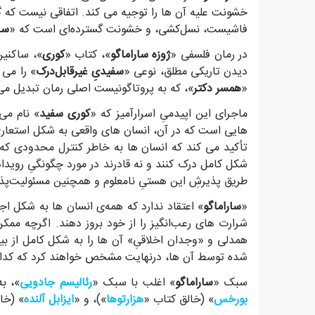
خشونت علیه آن ها را توجیه می کند. اتفاقی نیست که 
فاشیست، نسل‌کشی، و خشونت گسترده‌ای است که «
سا
در رمان فلسفی «
ژوزه ساراماگو
»، کتاب «
کوری
»، ساکنین
دیدن تاریکی مطلق، نوعی «
سفیدیِ غیرقابل‌درک
» را می 
«
همسر دکتر
»، که به پروتاگونیست اصلی رمان تبدیل م
ماجرای این اپیدمیِ اسرارآمیز که «
کوری سفید
» نام می
هایی است که در آن، انسان های واقعی به شکل استعاری
تأکید می کند که انسان ها به خاطر کنترل محدودی که بر
شکل کامل درک کنند و نه قادرند در مورد چگونگیِ رویداد
طریق پذیرشِ این هستیِ نامعلوم و همچنین مسئولیت‌پذیر
«
ساراماگو
» اعتقاد ندارد که همه‌ی انسان ها به شکل اجت
شرارت های رعب‌انگیز را از خود بروز دهند. اگرچه مم
همدلی و «وجدان اخلاقیِ» آن ها را به شکل کامل از بین
شده توسط آن ها، درنهایت مشخص خواهند کرد که کدام 
سبک «
ساراماگو
» اغلب با سبک «
رئالیسم جادویی
»، ب
بورخس
» (خالق کتاب «
هزارتوها
»)، و «
ایزابل آلنده
» (خا