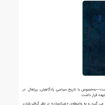
است—به‌خصوص با تاریخ سیاسی زادگاهش، پرتغال. در
ید
» قرار داشت.
 می گیرد و به واسطه‌ی «غیرانسان» در نظر گرفتن‌شان،