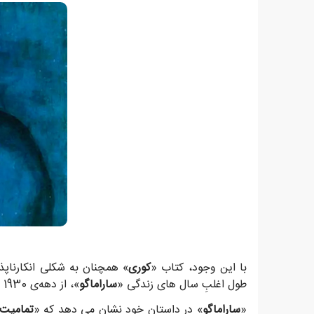
با این وجود، کتاب «
کوری
» همچنان به شکلی انکارناپذی
طول اغلبِ سال های زندگی «
ساراماگو
»، از دهه‌ی 1930 تا 1970، پرتغال تحت سلطه‌ی حکومتی دیکتاتوری موسوم به «
«
ساراماگو
» در داستان خود نشان می دهد که «
تمامیت‌