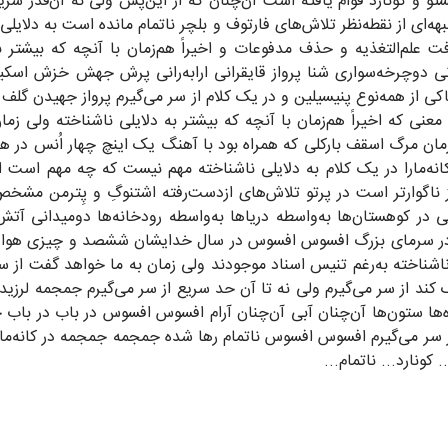
و و کونارد قوام یافته است آن‌چنان که از این‌پس ولی نه ‌آن‌قدر سریع 
ه‌ای از نقطه‌نظر تلاش‌های فارتوف و بلچر ناتمام مانده است به دلایلی 
 علم‌التغذیه و حذف مدفوعات و اخیراً هم‌زمان با آنچه که بیشتر به
 دوچرخه‌سواری شنا پرواز قایقرانی ارابه‌رانی پرش جهش خزش اسکیت
 از همه‌نوع پنیسیلین و در یک کلام از سر می‌گیرم پرواز جهیدن گلف 
ن معنی که اخیراً هم‌زمان با آنچه که بیشتر به دلایلی ناشناخته ولی ز
مان مرگ اسقف بارکلی که همراه بود با آهنگ یک اینچ چهار اُنس در هر با
انه‌مارا در یک کلام به دلایلی ناشناخته مهم نیست که چه مهم است ا
ناگوارتر است در پرتو تلاش‌های ازدست‌رفته اشتنوگِ و پِترمن مشخص م
یی در کوهستان‌ها به‌واسطه دریاها به‌واسطه رودخانه‌ها دومیدان
ا در سرمای بزرگ افسوس افسوس در سال خدایشان ششصد و چیزی هوا زمی
 ناشناخته به‌رغم تنیس اسناد موجودند ولی زمان به ما خواهد گفت از
ند از سر می‌گیرم ولی نه تا آن حد سریع از سر می‌گیرم جمجمه لرزیدن ز
وه‌ها ستون‌ها آن‌چنان آبی آن‌چنان آرام افسوس افسوس در باب در ب
ام از سر می‌گیرم افسوس افسوس ناتمام رها شده جمجمه جمجمه در کانه‌
کونارد... ناتمام...