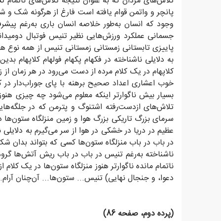
تلاش‌های مردان که به عنوان نتیجه تلاش‌های ناتمام تست
پانچر و واتمن قوام یافته است فارغ از هرگونه شک و شبه
وجود که انسان به‌طور خلاصه انسان باری به‌رغم پیشرفت
جسمانی عملکرد ورزش‌هایی نظیر تنیس فوتبال دومیدانی
پاییزی تابستانی زمستانی زمستانی تنیس از همه نوع هاکی
به دلایلی ناشناخته در فکهام پکهام فولهام کلاپهام بدی
کلاپهام در یک کلام مرده از دست می‌رود در هر زمان از ز
خوب اعشاری اعداد صحیح برهنه با پای جوراب‌دار در ک
بسیار بیش ناگوارتر اینکه معلوم می‌شود چه چیزی هنوز 
تلاش‌های ازدست‌رفته اشتنوگ و پترمن که در جلگه‌ها
سرمای بزرگ تاریکی بزرگ هوا و زمین منزلگاه ستون‌ه
عظیم در دریا در خشکی در هوا از سر می‌گیرم به دلایلی
در باب در باب منزلگاه ستون‌ها کسی که بتواند بدان شک ک
ناشناخته به‌رغم تنیس در باب در باب ریش آتش‌ها گر
ناتمام مانده ناگوارتر هنوز منزلگاه ستون‌ها در یک کل
دعوا، و جنجال نهایی) تنیس... ستون‌ها... آن‌چنان آرام... 
(پرده دوم، صفحه 86)