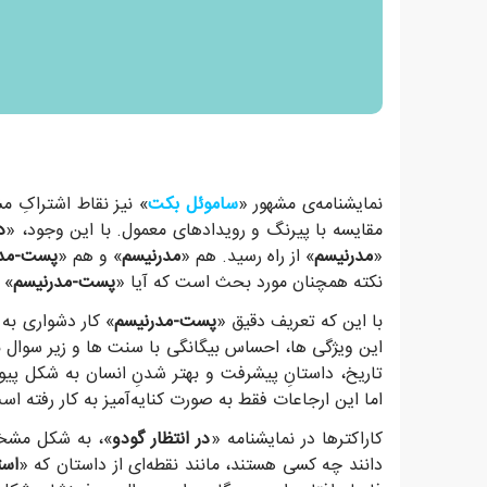
نمایشنامه‌ی مشهور «
ساموئل بکت
» نیز نقاط اشتراکِ م
مقایسه با پیرنگ و رویدادهای معمول. با این وجود، «
د
«
مدرنیسم
» از راه رسید. هم «
مدرنیسم
» و هم «
پست-مدر
نکته همچنان مورد بحث است که آیا «
پست-مدرنیسم
» 
با این که تعریف دقیق «
پست-مدرنیسم
» کار دشواری به 
این ویژگی ها، احساس بیگانگی با سنت ها و زیر سوال ب
تاریخ، داستانِ پیشرفت و بهتر شدنِ انسان به شکل 
اما این ارجاعات فقط به صورت کنایه‌آمیز به کار رفته اس
کاراکترها در نمایشنامه «
در انتظار گودو
»، به شکل مشخص 
دانند چه کسی هستند، مانند نقطه‌ای از داستان که «
است