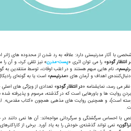
شخصی با آثار مدرنیستی دارد: علاقه به رد شدن از محدوده های ژانر
ر انتظار گودو
» را می توان اثری «
پست-مدرن
» نیز تلقی کرد، و آن را
نیسم
»، نام هایی مبهم هستند و در اغلب اوقات، توسط منتقدین به گونه‌
دنبال‌کننده‌ی اهداف و آرمان های «
مدرنیسم
» است یا به گونه‌ای رادیکا
نظر می رسد، نمایشنامه «
در انتظار گودو
» تعدادی از ویژگی های اصلیِ ج
ردنِ روایت ها و باورهایی است که در گذشته، مرسوم و پذیرفته شده ب
پیوسته است)، و همچنین روایت های مذهبی همچون «کتاب مقدس». ار
ت.
با احساس سرگشتگی و سرگردانی مواجه‌اند: آن ها نمی دانند در چه 
راگون
» نمی تواند گذشته‌ی خودش را به یاد آورد. برخی از کاراکترهای