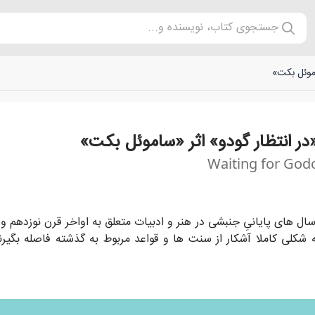
جستجوی کتاب، نویسنده و...
اموئل بکت»
در انتظار گودو» اثر «ساموئل بکت»
Waiting for God
اب «در انتظار گودو» اثر «ساموئل بکت» را با هم می خوانیم.
 شکلی کاملا آشکار از سنت ها و قواعد مربوط به گذشته فاصله بگیرند