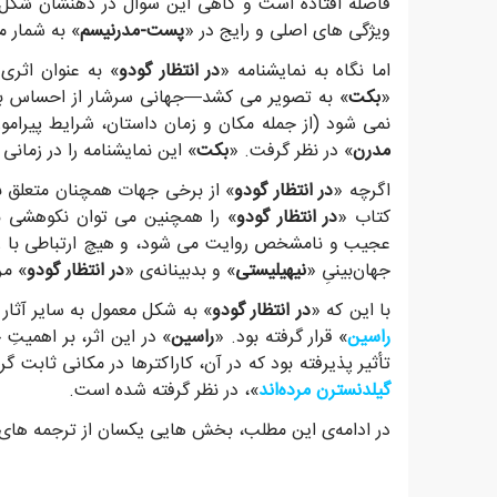
فاصله افتاده است و گاهی این سوال در ذهنشان شکل می 
ویژگی های اصلی و رایج در «
پست-مدرنیسم
» به شمار م
اما نگاه به نمایشنامه «
در انتظار گودو
» به عنوان اثری
«
بکت
» به تصویر می کشد—جهانی سرشار از احساس بیگان
نمی شود (از جمله مکان و زمان داستان، شرایط پیرامون 
مدرن
» در نظر گرفت. «
بکت
» این نمایشنامه را در زمانی
اگرچه «
در انتظار گودو
» از برخی جهات همچنان متعلق ب
کتاب «
در انتظار گودو
» را همچنین می توان نکوهشی بدبی
عجیب و نامشخص روایت می شود، و هیچ ارتباطی با روید
جهان‌بینیِ «
نیهیلیستی
» و بدبینانه‌ی «
در انتظار گودو
» مر
با این که «
در انتظار گودو
» به شکل معمول به سایر آثار 
راسین
» قرار گرفته بود. «
راسین
» در این اثر، بر اهمیت
تأثیر پذیرفته بود که در آن، کاراکترها در مکانی ثابت گر
گیلدنسترن مرده‌اند
»، در نظر گرفته شده است.
در ادامه‌ی این مطلب، بخش هایی یکسان از ترجمه های