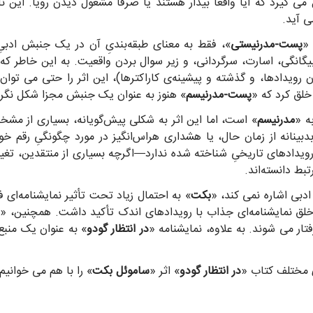
گیرد که آیا واقعا بیدار هستند یا صرفا مشغول دیدن رویا. این نات
ی آید.
 «
پست-مدرنیستی
»، فقط به معنای طبقه‌بندیِ آن در یک جنبش ادبی
گی، اسارت، سرگردانی، و زیر سوال بردن واقعیت. به این خاطر که ب
رویدادها، و گذشته و پیشینه‌ی کاراکترها)، این اثر را حتی می توان 
 خلق کرد که «
پست-مدرنیسم
» هنوز به عنوان یک جنبش مجزا شکل نگرف
ه «
مدرنیسم
» است، اما این اثر به شکلی پیش‌گویانه، بسیاری از مش
نانه از زمان حال، یا هشداری هراس‌انگیز در مورد چگونگیِ رقم خورد
ادهای تاریخیِ شناخته شده ندارد—اگرچه بسیاری از منتقدین، تغییر 
تبط دانسته‌اند.
ادبی اشاره نمی کند، «
بکت
» به احتمال زیاد تحت تأثیر نمایشنامه‌ای 
ِ خلق نمایشنامه‌ای جذاب با رویدادهای اندک تأکید داشت. همچنین، «
ب
فتار می شوند. به علاوه، نمایشنامه «
در انتظار گودو
» به عنوان یک منبع 
 مختلف کتاب «
در انتظار گودو
» اثر «
ساموئل بکت
» را با هم می خوانیم