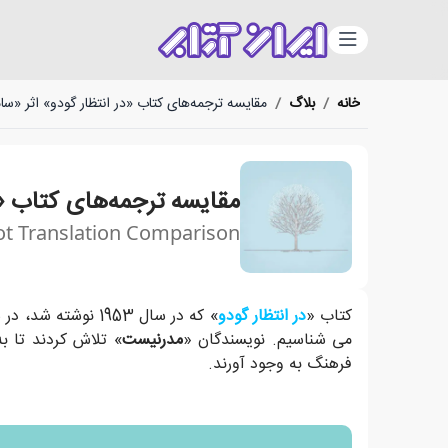
دسته‌بندی
خانه
/
بلاگ
/
مقایسه ترجمه‌های کتاب «در انتظار گودو» اثر «س
مقایسه ترجمه‌های کتاب «
ot Translation Comparison
در این مطلب، بخش هایی یکسان از ترجمه های مختلف کت
کتاب «
در انتظار گودو
» که در سال 1953 نوشته شد، در سال های پایانیِ جنبشی در هنر و ادبیات متعلق به اواخر قرن نوزدهم و اوایل قرن بیستم از راه رسید که آن را با نام «
می شناسیم. نویسندگان «
مدرنیست
» تلاش کردند تا به
فرهنگ به وجود آورند.