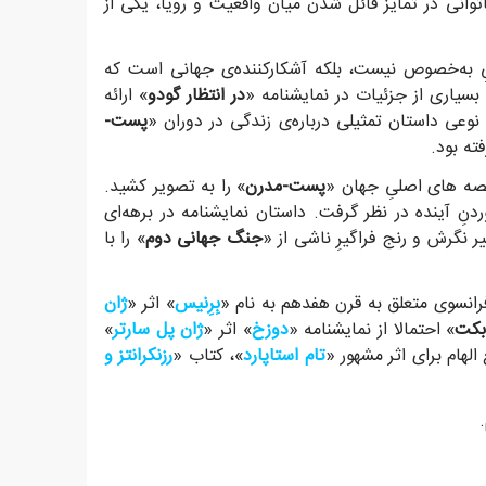
وانی در تمایز قائل شدن میان واقعیت و رویا، یکی از
ِ به‌خصوص نیست، بلکه آشکارکننده‌ی جهانی است که
سیاری از جزئیات در نمایشنامه «
در انتظار گودو
» ارائه
نوعی داستان تمثیلی درباره‌ی زندگی در دوران «
پست-
ته بود.
خصه های اصلیِ جهان «
پست-مدرن
» را به تصویر کشید.
نِ آینده در نظر گرفت. داستان نمایشنامه در برهه‌ای
نگرش و رنج فراگیرِ ناشی از «
جنگ جهانی دوم
» را با
فرانسوی متعلق به قرن هفدهم به نام «
بِرِنیس
» اثر «
ژان
کت
» احتمالا از نمایشنامه «
دوزخ
» اثر «
ژان پل سارتر
»
الهام برای اثر مشهور «
تام استاپارد
»، کتاب «
رزنکرانتز و
.