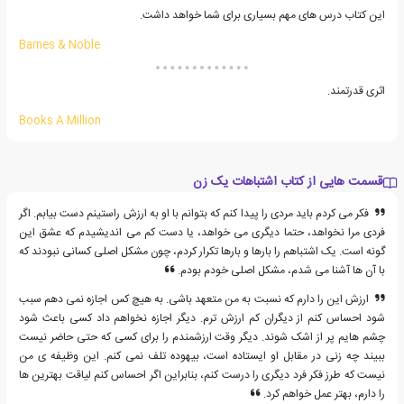
این کتاب درس های مهم بسیاری برای شما خواهد داشت.
Barnes & Noble
اثری قدرتمند.
Books A Million
قسمت هایی از کتاب اشتباهات یک زن
فکر می کردم باید مردی را پیدا کنم که بتوانم با او به ارزش راستینم دست بیابم. اگر
فردی مرا نخواهد، حتما دیگری می خواهد، یا دست کم می اندیشیدم که عشق این
گونه است. یک اشتباهم را بارها و بارها تکرار کردم، چون مشکل اصلی کسانی نبودند که
با آن ها آشنا می شدم، مشکل اصلی خودم بودم.
ارزش این را دارم که نسبت به من متعهد باشی. به هیچ کس اجازه نمی دهم سبب
شود احساس کنم از دیگران کم ارزش ترم. دیگر اجازه نخواهم داد کسی باعث شود
چشم هایم پر از اشک شوند. دیگر وقت ارزشمندم را برای کسی که حتی حاضر نیست
ببیند چه زنی در مقابل او ایستاده است، بیهوده تلف نمی کنم. این وظیفه ی من
نیست که طرز فکر فرد دیگری را درست کنم، بنابراین اگر احساس کنم لیاقت بهترین ها
را دارم، بهتر عمل خواهم کرد.