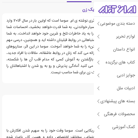
معرفی کتاب اشتباهات یک زن
کتاب اشتباهات یک زن، اثری نوشته ی ام. سوسا است که اولین بار در سال 2016 وارد
دسته بندی موضوعی
بازار نشر شد. این کتاب بسیار خواندنی، به شما قدرت خواهد بخشید، احساسات شما
را برخواهد انگیخت، شما را به یاد خاطرات تلخ و شرین خود خواهد انداخت، به شما
لوازم تحریر
نشان خواهد داد که چه اشتباهاتی در روابط قبلیتان داشته اید و همچنین، درسی مهم
درباره ی «عشق به خویشتن» را به شما خواهد آموخت. سوسا در این اثر، سناریوهای
انواع داستان
مختلفی را از اشتباهاتی ارائه می کند که زنان در روابط عاشقانه، ملاقات با افراد جدید،
رها کردن گذشته و حتی بازگشتن به آغوش کسی که مدام قلب آن ها را شکسته،
کتاب های برگزیده
مرتکب می شوند. اگر فکر می کنید آمادگی پذیرش و رو به رو شدن با اشتباهاتتان را
ندارید، کتاب اشتباهات یک زن برای شما مناسب نیست.
جوایز ادبی
ادبیات ملل
درباره ام سوسا
بسته های پیشنهادی
محصولات فرهنگی
کمک آموزشی
ام. سوسا نویسنده ای آمریکایی است. سوسا وقت خود را به سهیم شدن افکارش با
دیگران در شبکه های اجتماعی مختلف اختصاص داده و همین کار، باعث شده