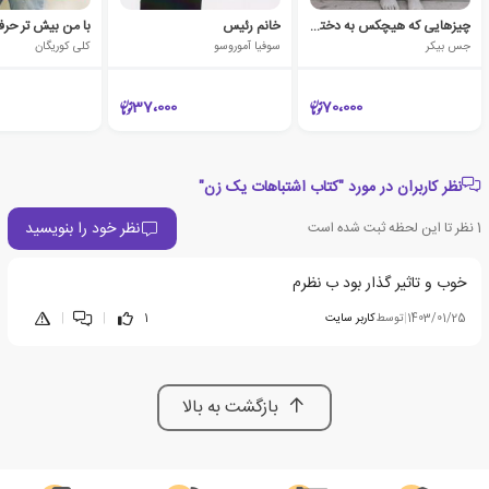
چیزهایی که هیچکس به دختران چاق نخواهد گفت
خانم رئیس
با من بیش تر حر
جس بیکر
سوفیا آموروسو
کلی کوریگان
37،000
70،000
نظر کاربران در مورد "کتاب اشتباهات یک زن"
نظر خود را بنویسید
1
نظر تا این لحظه ثبت شده است
خوب و تاثیر گذار بود ب نظرم
1403/01/25
|
توسط
کاربر سایت
1
|
|
بازگشت به بالا