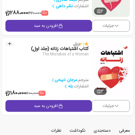
انتشارات:
نشر داهی
2
288،000
٪10
320،000
جزئیات
افزودن به سبد
3.2
از
1
رأی
کتاب اشتباهات زنانه (جلد اول)
The Mistakes of a Woman
مترجم:
مرجان ذبیحی
انتشارات:
بله
2
180،000
٪10
200،000
جزئیات
افزودن به سبد
معرفی
دسته‌بندی
نکوداشت
نظرات