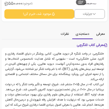
2
550،000
ناموجود
جزئیات
موجود شد، خبرم کن!
معرفی
دسته‌بندی
نظرات
معرفی کتاب تلنگرچی
«تلنگرچی: در واحد تلنگر» اثر دیوید هالپرن، کتابی روشنگر در دنیای اقتصاد‌ رفتاری و
کاربرد عملی «تلنگرزنی» است - مفهومی که شامل هدایت نامحسوس انتخاب‌ها و
رفتارهای افراد بدون محدودکردن آنهاست. دیوید هالپرن، یکی از چهره‌های کلیدی در
توسعه تیم بینش‌های رفتاری (BIT)، که با نام واحد تلنگر نیز شناخته می‌شود، گزارشی
را از نحوه اجرای این رویکرد پیشگامانه برای حل مسائل مختلف اجتماعی و اقتصادی
ارائه می‌کند.
این کتاب که در سال 2015 منتشر شد، شروع، توسعه و تأثیر واحد تلنگر را که در دولت
بریتانیا در سال 2010 در زمان نخست‌وزیری دیوید کامرون تأسیس شد، شرح می‌دهد.
هدف اولیه BIT، استفاده از بینش‌های علوم‌ رفتاری برای بهبود سیاست‌های دولت و
خدمات عمومی بود که در‌نهایت با هدف افزایش رفاه شهروندان و در‌عین‌حال کاهش
هزینه‌ها، انجام شد. هالپرن با معرفی اصول بنیادی اقتصا د‌رفتاری شروع می‌کند که این