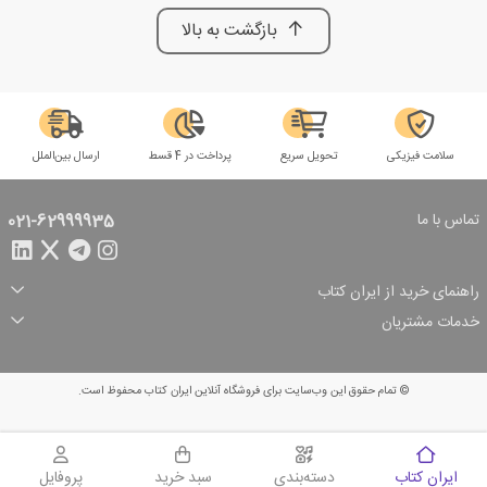
بازگشت به بالا
سلامت فیزیکی
تحویل سریع
پرداخت در 4 قسط
ارسال بین‌الملل
تماس با ما
021-62999935
راهنمای خرید از ایران کتاب
ثبت سفارش
شیوه پرداخت
خدمات مشتریان
تخفیف‌های خرید
شرایط ارسال سفارش
درباره ما
شرایط استفاده
حریم خصوصی
پیگیری سفارش
بازگرداندن سفارش
پرسش‌های متداول
© تمام حقوق این وب‌سایت برای فروشگاه آنلاین ایران کتاب محفوظ است.
سبد خرید
ایران کتاب
دسته‌بندی
سبد خرید
پروفایل