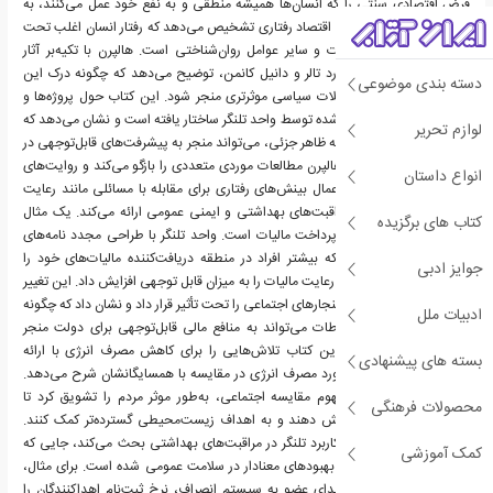
فرض اقتصادی سنتی را که انسان‌ها همیشه منطقی و به نفع خود عمل می‌کنند، به
چالش می‌کشد. در عوض، اقتصاد‌ رفتاری تشخیص می‌دهد که رفتار انسان اغلب تحت
تأثیر سوگیری‌ها، اکتشافات و سایر عوامل روان‌شناختی است. هالپرن با تکیه‌‌بر آثار
برندگان جایزه نوبل، ریچارد تالر و دانیل کانمن، توضیح می‌دهد که چگونه درک این
دسته بندی موضوعی
تأثیرات می‌تواند به مداخلات سیاسی موثرتری منجر شود. این کتاب حول پروژه‌ها و
آزمایش‌های کلیدی انجام‌شده توسط واحد تلنگر ساختار یافته است و نشان می‌دهد که
لوازم تحریر
چگونه تغییرات کوچک و به ظاهر جزئی، می‌تواند منجر به پیشرفت‌های قابل‌توجهی در
زمینه‌های مختلف شود. هالپرن مطالعات موردی متعددی را بازگو می‌کند و روایت‌های
انواع داستان
مفصلی را در‌مورد نحوه اعمال بینش‌های رفتاری برای مقابله با مسائلی مانند رعایت
مالیات، مصرف انرژی، مراقبت‌های بهداشتی و ایمنی عمومی ارائه می‌کند. یک مثال
کتاب های برگزیده
قابل‌توجه، ابتکار افزایش پرداخت مالیات است. واحد تلنگر با طراحی مجدد نامه‌های
یادآوری برای تأکید‌بر اینکه بیشتر افراد در منطقه دریافت‌کننده مالیات‌های خود را
جوایز ادبی
پرداخت کرده‌اند، نرخ‌های رعایت مالیات را به میزان قابل توجهی افزایش داد. این تغییر
ساده، اصل روانشناختی هنجارهای اجتماعی را تحت تأثیر قرار داد و نشان‌ داد که چگونه
ادبیات ملل
تعدیل‌های جزئی در ارتباطات می‌تواند به منافع مالی قابل‌توجهی برای دولت منجر
شود. در نمونه‌ای دیگر، این کتاب تلاش‌هایی را برای کاهش مصرف انرژی با ارائه
بسته های پیشنهادی
بازخورد به خانواده‌ها در‌مورد مصرف انرژی در مقایسه با همسایگانشان شرح می‌دهد.
این رویکرد، بر‌اساس مفهوم مقایسه اجتماعی، به‌طور موثر مردم را تشویق کرد تا
محصولات فرهنگی
مصرف انرژی خود را کاهش دهند و به اهداف زیست‌محیطی گسترده‌تر کمک کنند.
هالپرن همچنین در‌مورد کاربرد تلنگر در مراقبت‌های بهداشتی بحث می‌کند، جایی که
کمک آموزشی
مداخلات کوچک منجر به بهبودهای معنادار در سلامت عمومی شده است. برای مثال،
تغییر گزینه پیش‌فرض اهدای عضو به سیستم انصراف، نرخ ثبت‌نام اهداکنندگان را