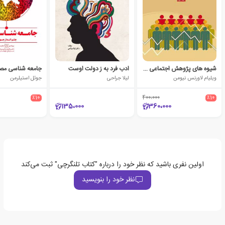
شیوه های پژوهش اجتماعی - جلد 2
ادب فرد به ز دولت اوست
ویلیام لاورنس نیومن
لیلا جراحی
جوئل استیلرمن
٪10
400،000
٪10
135،000
360،000
اولین نفری باشید که نظر خود را درباره "کتاب تلنگرچی" ثبت می‌کند
نظر خود را بنویسید