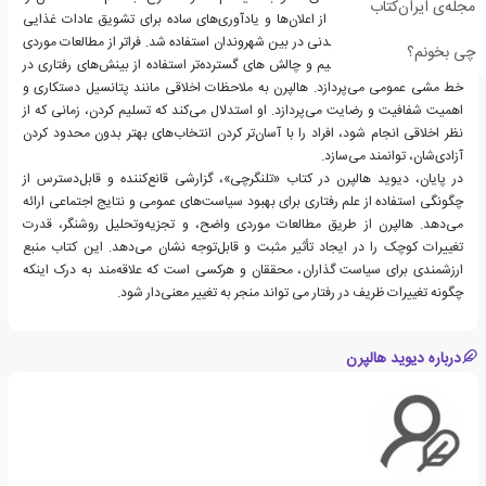
مجله‌ی ایران‌کتاب
افزایش داد. علاوه‌بر این، از اعلان‌ها و یادآوری‌های ساده برای تشویق عادات غذایی
سالم‌تر و افزایش فعالیت بدنی در بین شهروندان استفاده شد. فراتر از مطالعات موردی
چی بخونم؟
خاص، این کتاب به مفاهیم و چالش های گسترده‌تر استفاده از بینش‌های رفتاری در
خط‌ مشی عمومی می‌پردازد. هالپرن به ملاحظات اخلاقی مانند پتانسیل دستکاری و
اهمیت شفافیت و رضایت می‌پردازد. او استدلال می‌کند که تسلیم کردن، زمانی که از
نظر اخلاقی انجام شود، افراد را با آسان‌تر کردن انتخاب‌های بهتر بدون محدود کردن
آزادی‌شان، توانمند می‌سازد.
در پایان، دیوید هالپرن در کتاب «تلنگرچی»، گزارشی قانع‌کننده و قابل‌دسترس از
چگونگی استفاده از علم رفتاری برای بهبود سیاست‌های عمومی و نتایج اجتماعی ارائه
می‌دهد. هالپرن از طریق مطالعات موردی واضح، و تجزیه‌و‌تحلیل روشنگر، قدرت
تغییرات کوچک را در ایجاد تأثیر مثبت و قابل‌توجه نشان می‌دهد. این کتاب منبع
ارزشمندی برای سیاست گذاران، محققان و هر‌کسی‌ است که علاقه‌مند به درک اینکه
چگونه تغییرات ظریف در رفتار می تواند منجر به تغییر معنی‌دار شود.
درباره دیوید هالپرن