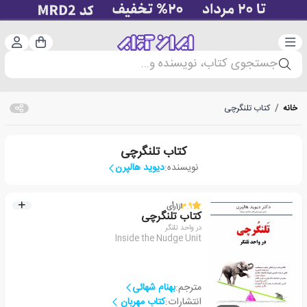
دسته‌بندی
ورود 
سبد خرید
جستجوی کتاب، نویسنده و...
خانه
/
کتاب تلنگرچی
کتاب تلنگرچی
نویسنده:
دیوید هالپرن
3.9
از
1
رأی
کتاب تلنگرچی
در واحد تلنگر
Inside the Nudge Unit
مترجم:
بهنام شهائی
انتشارات:
کتاب مهربان