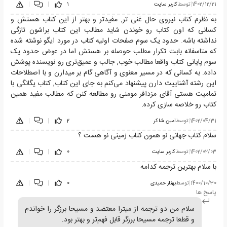
1402/12/21
|
توسط
کاربر سایت
1
|
|
به نظرم کتاب نیروی حال غنی تر, مفیدتر و بهتر از این کتاب هستش و
کسانی که اون کتاب رو خوندن شاید مطالب این کتاب براشون تازگی
نداشته باشه. حدود یک سوم صفحات اولیه کتاب در مورد ایگو نوشته شده
که متاسفانه بابت تکرار مطلب حوصله بر هستش اما در عوض حدود یک
سوم پایانی کتاب واقعا مطالب خوب, جالب و عمیق‌تری رو نویسنده پوشش
داده. به کسانی که در مسیر معنوی و آگاهی گام بر میدارن و با اصطلاحات
این رشته آشناییت دارن پیشنهاد می‌کنم به جای این کتاب, کتاب یگانگی با
تمامیت هستی آقای مزدافر مومنی رو مطالعه کنن که مطالب مفید همین
کتاب رو خلاصه سازی کرده.
1402/04/31
|
توسط
امین شاکر
2
|
|
سلام کتاب جهانی نو همون کتاب زمینی نو هست ؟
1402/02/03
|
توسط
کاربر سایت
0
|
|
با سلام بهترین ترجمه کدامه
1400/10/30
|
توسط
بهناز حمیدی
0
|
|
پاسخ ها
سلام من دو ترجمه از میترا معتضد و مسیحا برزگر را خواندم
و قطعا ترجمه مسیحا برزگر قابل فهم‌تر و بهتر بود.