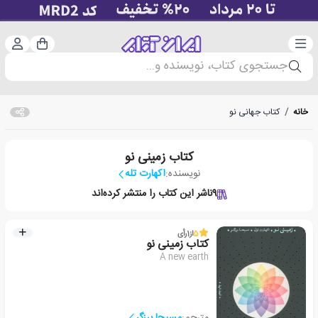
دسته‌بندی
ورود 
سبد خرید
جستجوی کتاب، نویسنده و...
خانه
/
کتاب جهانی نو
کتاب زمینی نو
نویسنده:
اکهارت تله
9
ناشر این کتاب را منتشر کرده‌اند
5
از
1
رأی
کتاب زمینی نو
A new earth
مترجم:
مسیحا برزگر