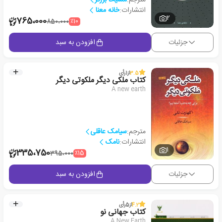
انتشارات:
خانه معنا
2
765،000
٪10
850،000
جزئیات
افزودن به سبد
3.5
از
1
رأی
کتاب ملکی دیگر ملکوتی دیگر
A new earth
مترجم:
سیامک عاقلی
انتشارات:
نامک
1
335،750
٪15
395،000
جزئیات
افزودن به سبد
4.2
از
5
رأی
کتاب جهانی نو
A New Earth