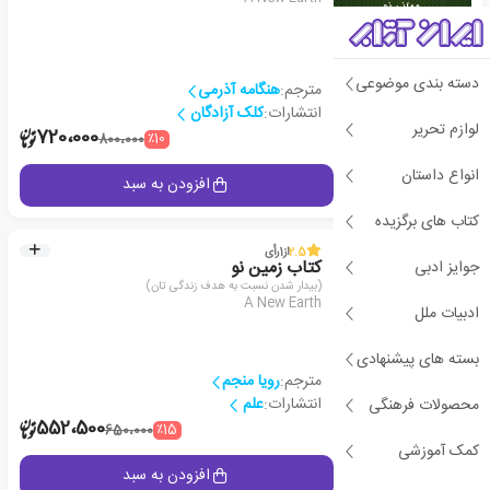
دسته بندی موضوعی
مترجم:
هنگامه آذرمی
انتشارات:
کلک آزادگان
لوازم تحریر
1
720،000
٪10
800،000
انواع داستان
جزئیات
افزودن به سبد
کتاب های برگزیده
2.5
از
1
رأی
جوایز ادبی
کتاب زمین نو
(بیدار شدن نسبت به هدف زندگی تان)
A New Earth
ادبیات ملل
بسته های پیشنهادی
مترجم:
رویا منجم
انتشارات:
علم
محصولات فرهنگی
2
552،500
٪15
650،000
کمک آموزشی
جزئیات
افزودن به سبد