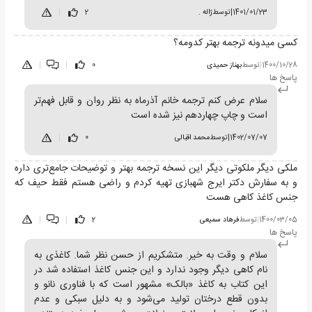
1401/01/23
|
توسط
ژاله .
2
|
کسی میدونه ترجمه بهتر کدومه؟
1400/10/28
|
توسط
بهناز حمیدی
0
|
|
پاسخ ها
سلام عرض کنم ترجمه خانم آذرماه به نظر روان و قابل فهم‌تر
است و چاپ چهاردهم نیز شده است
1402/07/07
|
توسط
محمد اقبالی
0
|
ملکی دیگر ملکوتی دیگر این نسخه ترجمه بهتر و توضیحات جامع‌تری داره
و به سفارش دکتر ایرج شهبازی تهیه کردم و راضی هستم فقط حیف که
جنس کاغذ کاهی هست
1400/03/05
|
توسط
فرهاد سمیعی
2
|
|
پاسخ ها
سلام و وقت به خیر. متشکریم از حسن نظر شما. کاغذی به
نام کاهی دیگر وجود ندارد و این جنس کاغذ استفاده شد در
این کتاب به کاغذ «بالک» مشهور است که با فناوری نانو و
بدون قطع درختان تولید می‌شود و به دلیل سبکی و عدم