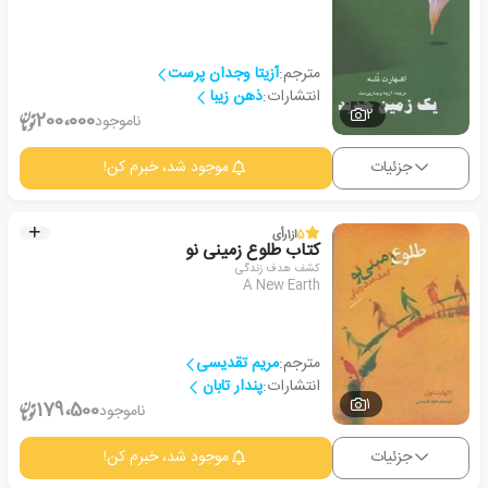
مترجم:
آزیتا وجدان پرست
انتشارات:
ذهن زیبا
2
200،000
ناموجود
جزئیات
موجود شد، خبرم کن!
5
از
1
رأی
کتاب طلوع زمینی نو
کشف هدف زندگی
A New Earth
مترجم:
مریم تقدیسی
انتشارات:
پندار تابان
1
179،500
ناموجود
جزئیات
موجود شد، خبرم کن!