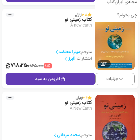
مجله‌ی ایران‌کتاب
چی بخونم؟
3.5
از
1
رأی
کتاب زمینی نو
A new earth
مترجم:
میترا معتضد
انتشارات:
البرز
2
718،250
٪15
845،000
جزئیات
افزودن به سبد
3.4
از
1
رأی
کتاب زمینی نو
A New Earth
مترجم:
محمد مردانی