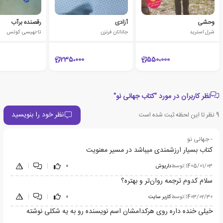
وحشی
آزادی
رقصنده برآب
شرل استرید
جاناتان فرنزن
تا-نهیسی کوتس
235،000
550،000
نظر کاربران در مورد "کتاب جهانی نو"
نظر خود را بنویسید
9
نظر تا این لحظه ثبت شده است
- جهانی نو
کتاب بسیار ارزشمندی میباشد در مسیر معنویت
1405/01/03
|
توسط
داریوش
0
|
|
سلام کدوم ترجمه روان‌تر و بهتره؟
1403/02/30
|
توسط
کاربر سایت
0
|
|
خیلی خنده داره روی هرکدامشان اسم نویسنده رو به یه شکلی نوشته