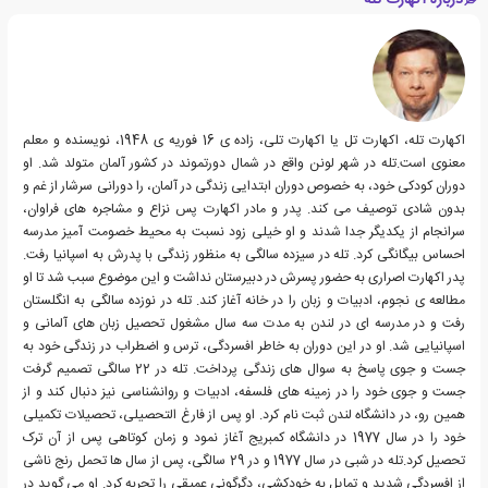
درباره اکهارت تله
اکهارت تله، اکهارت تل یا اکهارت تلی، زاده ی 16 فوریه ی 1948، نویسنده و معلم
معنوی است.تله در شهر لونن واقع در شمال دورتموند در کشور آلمان متولد شد. او
دوران کودکی خود، به خصوص دوران ابتدایی زندگی در آلمان، را دورانی سرشار از غم و
بدون شادی توصیف می کند. پدر و مادر اکهارت پس نزاع و مشاجره های فراوان،
سرانجام از یکدیگر جدا شدند و او خیلی زود نسبت به محیط خصومت آمیز مدرسه
احساس بیگانگی کرد. تله در سیزده سالگی به منظور زندگی با پدرش به اسپانیا رفت.
پدر اکهارت اصراری به حضور پسرش در دبیرستان نداشت و این موضوع سبب شد تا او
مطالعه ی نجوم، ادبیات و زبان را در خانه آغاز کند. تله در نوزده سالگی به انگلستان
رفت و در مدرسه ای در لندن به مدت سه سال مشغول تحصیل زبان های آلمانی و
اسپانیایی شد. او در این دوران به خاطر افسردگی، ترس و اضطراب در زندگی خود به
جست و جوی پاسخ به سوال های زندگی پرداخت. تله در 22 سالگی تصمیم گرفت
جست و جوی خود را در زمینه های فلسفه، ادبیات و روانشناسی نیز دنبال کند و از
همین رو، در دانشگاه لندن ثبت نام کرد. او پس از فارغ التحصیلی، تحصیلات تکمیلی
خود را در سال 1977 در دانشگاه کمبریج آغاز نمود و زمان کوتاهی پس از آن ترک
تحصیل کرد.تله در شبی در سال 1977 و در 29 سالگی، پس از سال ها تحمل رنج ناشی
از افسردگی شدید و تمایل به خودکشی، دگرگونی عمیقی را تجربه کرد. او می گوید در