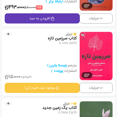
انتشارات:
ارتباط برتر
2
493،000
٪15
580،000
جزئیات
افزودن به سبد
3
از
1
رأی
کتاب سرزمین تازه
A new earth
مترجم:
چیستا یثربی
انتشارات:
پوینده
2
15،000
ناموجود
جزئیات
موجود شد، خبرم کن!
3.3
از
1
رأی
کتاب یک زمین جدید
A New Earth