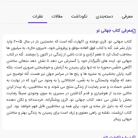
معرفی
دسته‌بندی
نکوداشت
مقالات
نظرات
معرفی کتاب جهانی نو
کتاب جهانی نو، اثری نوشته ی اکهارت تُله است که نخستین بار در سال 2005 وارد
بازار نشر شد. تُله با کتاب فوق العاده موفق و پرفروش خود، «نیروی حال»، به میلیون ها
مخاطب کمک کرد تا طعم آزادی و لذت ناشی از زندگی در اکنون را بچشند. تُله در کتاب
جهانی نو، ایده های تأثیرگذار خود را گسترش می دهد تا نشان دهد متعالی ساختن
آگاهیِ «نفْس-محورِ» ما نه تنها برای رسیدن به آرامش و خوشبختی ضروری است، بلکه
کلید پایان بخشیدن به ستیزه ها و رنج ها در سراسر جهان نیز هست. تُله توضیح می
دهد که چگونه وابستگی ما به نفْس، اختلالاتی را به وجود می آورد که در نهایت به
خشم، حسادت و عدم رضایت از زندگی منتج می شوند و به مخاطبین، راه بیدار کردنِ
حالتی جدید از هوشیاری و قدم گذاشتن در مسیری به سوی وجودی عمیقاً رضایت
بخش را نشان می دهد. کتاب جهانی نو، اثری روشنگرانه، خردمندانه و تکان دهنده
است که به دلیل نثر ساده ی خود، برای همه ی مخاطبین قابل فهم خواهد بود. این
کتاب ارزشمند، نقشه ی راهی معنوی و ژرف است برای رسیدن به زندگی بهتر و ساختن
جهانی زیباتر.